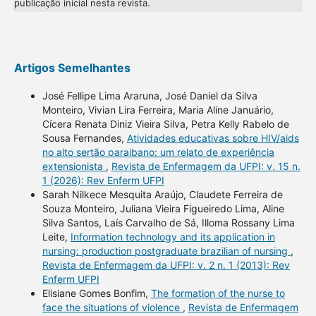
publicação inicial nesta revista.
Artigos Semelhantes
José Fellipe Lima Araruna, José Daniel da Silva
Monteiro, Vivian Lira Ferreira, Maria Aline Januário,
Cícera Renata Diniz Vieira Silva, Petra Kelly Rabelo de
Sousa Fernandes,
Atividades educativas sobre HIV/aids
no alto sertão paraibano: um relato de experiência
extensionista
,
Revista de Enfermagem da UFPI: v. 15 n.
1 (2026): Rev Enferm UFPI
Sarah Nilkece Mesquita Araújo, Claudete Ferreira de
Souza Monteiro, Juliana Vieira Figueiredo Lima, Aline
Silva Santos, Laís Carvalho de Sá, Illoma Rossany Lima
Leite,
Information technology and its application in
nursing: production postgraduate brazilian of nursing
,
Revista de Enfermagem da UFPI: v. 2 n. 1 (2013): Rev
Enferm UFPI
Elisiane Gomes Bonfim,
The formation of the nurse to
face the situations of violence
,
Revista de Enfermagem