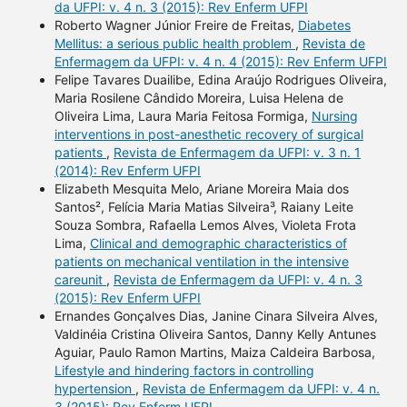
da UFPI: v. 4 n. 3 (2015): Rev Enferm UFPI
Roberto Wagner Júnior Freire de Freitas,
Diabetes
Mellitus: a serious public health problem
,
Revista de
Enfermagem da UFPI: v. 4 n. 4 (2015): Rev Enferm UFPI
Felipe Tavares Duailibe, Edina Araújo Rodrigues Oliveira,
Maria Rosilene Cândido Moreira, Luisa Helena de
Oliveira Lima, Laura Maria Feitosa Formiga,
Nursing
interventions in post-anesthetic recovery of surgical
patients
,
Revista de Enfermagem da UFPI: v. 3 n. 1
(2014): Rev Enferm UFPI
Elizabeth Mesquita Melo, Ariane Moreira Maia dos
Santos², Felícia Maria Matias Silveira³, Raiany Leite
Souza Sombra, Rafaella Lemos Alves, Violeta Frota
Lima,
Clinical and demographic characteristics of
patients on mechanical ventilation in the intensive
careunit
,
Revista de Enfermagem da UFPI: v. 4 n. 3
(2015): Rev Enferm UFPI
Ernandes Gonçalves Dias, Janine Cinara Silveira Alves,
Valdinéia Cristina Oliveira Santos, Danny Kelly Antunes
Aguiar, Paulo Ramon Martins, Maiza Caldeira Barbosa,
Lifestyle and hindering factors in controlling
hypertension
,
Revista de Enfermagem da UFPI: v. 4 n.
3 (2015): Rev Enferm UFPI