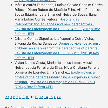
Márcia Astrês Fernandes, Lucíola Galvão Gondim Corrêa
Feitosa, Dilson Ruben de Macêdo Filho, Aline Raquel de
Sousa Ibiapina, Lara Emanueli Neiva de Sousa, Ilana
Maria Lobão Corrêa Feitosa,
Hospital day:
(re)construction advances and new perspectives
,
Revista de Enfermagem da UFPI: v. 4 n. 3 (2015): Rev
Enferm UFPI
Cristina Gomes Siqueira, Izis Yaponira Dutra Vieira,
Silvana da Rocha Santiago,
Domestic violence against
children: an analysis from the perspective of parents
,
Revista de Enfermagem da UFPI: v. 2 n. 1 (2013): Rev
Enferm UFPI
Vivian Nunes Costa, Maria de Jesus Lopes Mousinho
Neiva, Letícia Ferreira da Silva, Nívia Cristiane Ferreira,
Domélia de Lourdes Lima Sanchez,
Epidemiological
profile of the patients undergoing a surgery in a public
hospital
,
Revista de Enfermagem da UFPI: v. 3 n. 1
(2014): Rev Enferm UFPI
<<
<
6
7
8
9
10
11
12
13
14
15
>
>>
Você também pode
iniciar uma pesquisa avançada por