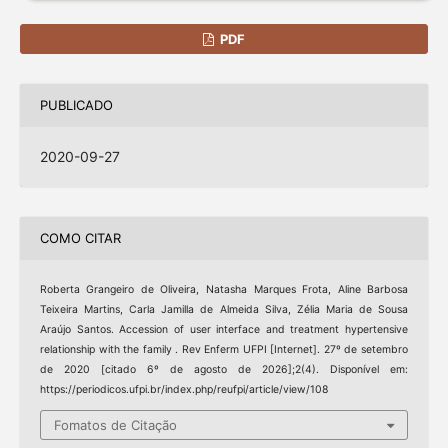
PDF
PUBLICADO
2020-09-27
COMO CITAR
Roberta Grangeiro de Oliveira, Natasha Marques Frota, Aline Barbosa
Teixeira Martins, Carla Jamilla de Almeida Silva, Zélia Maria de Sousa
Araújo Santos. Accession of user interface and treatment hypertensive
relationship with the family . Rev Enferm UFPI [Internet]. 27º de setembro
de 2020 [citado 6º de agosto de 2026];2(4). Disponível em:
https://periodicos.ufpi.br/index.php/reufpi/article/view/108
Fomatos de Citação