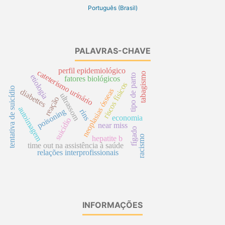
Português (Brasil)
PALAVRAS-CHAVE
perfil epidemiológico
cateterismo urinário
tabagismo
tipo de parto
etiologia
fatores biológicos
riscos físicos
tentativa de suicídio
neoplasias ósseas
diabettes
ultrassom
reação
autoimagem
poisoning
rins
economia
suicídio
near miss
fígado
racismo
hepatite b
time out na assistência à saúde
relações interprofissionais
INFORMAÇÕES