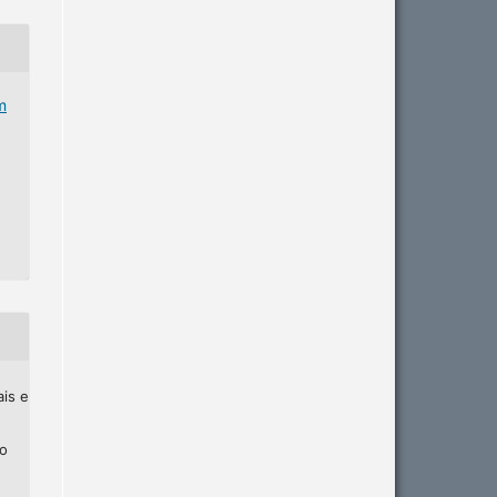
m
ais e
ho