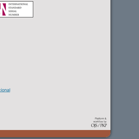
ional