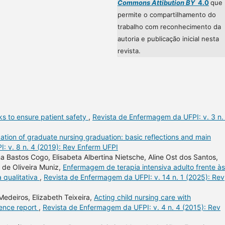
Commons Attibution BY
4.0
que
permite o compartilhamento do
trabalho com reconhecimento da
autoria e publicação inicial nesta
revista.
s to ensure patient safety
,
Revista de Enfermagem da UFPI: v. 3 n.
zation of graduate nursing graduation: basic reflections and main
: v. 8 n. 4 (2019): Rev Enferm UFPI
a Bastos Cogo, Elisabeta Albertina Nietsche, Aline Ost dos Santos,
s de Oliveira Muniz,
Enfermagem de terapia intensiva adulto frente às
 qualitativa
,
Revista de Enfermagem da UFPI: v. 14 n. 1 (2025): Rev
Medeiros, Elizabeth Teixeira,
Acting child nursing care with
ence report
,
Revista de Enfermagem da UFPI: v. 4 n. 4 (2015): Rev