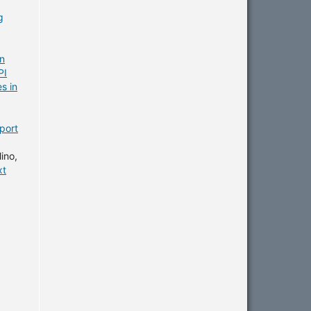
g
in
PI
s in
eport
ino,
xt