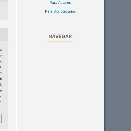
Para Autores
Para Bibliotecários
NAVEGAR
ha
ra
a,
s.
d
th
].
de
m:
f