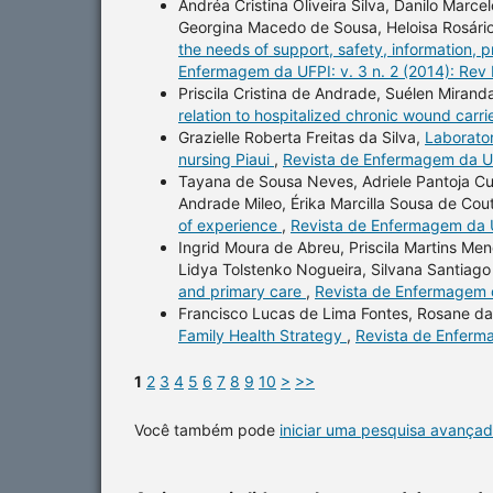
Andréa Cristina Oliveira Silva, Danilo Marc
Georgina Macedo de Sousa, Heloisa Rosário
the needs of support, safety, information, p
Enfermagem da UFPI: v. 3 n. 2 (2014): Rev
Priscila Cristina de Andrade, Suélen Mirand
relation to hospitalized chronic wound carri
Grazielle Roberta Freitas da Silva,
Laborator
nursing Piaui
,
Revista de Enfermagem da UFP
Tayana de Sousa Neves, Adriele Pantoja Cunh
Andrade Mileo, Érika Marcilla Sousa de Cou
of experience
,
Revista de Enfermagem da U
Ingrid Moura de Abreu, Priscila Martins Me
Lidya Tolstenko Nogueira, Silvana Santiag
and primary care
,
Revista de Enfermagem d
Francisco Lucas de Lima Fontes, Rosane da
Family Health Strategy
,
Revista de Enferma
1
2
3
4
5
6
7
8
9
10
>
>>
Você também pode
iniciar uma pesquisa avançad