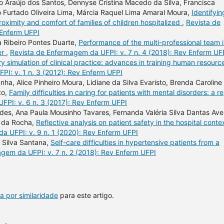
elo Araújo dos Santos, Dennyse Cristina Macedo da Silva, Francisca
 Furtado Oliveira Lima, Márcia Raquel Lima Amaral Moura,
Identifyin
roximity and comfort of families of children hospitalized
,
Revista de
 Enferm UFPI
a Ribeiro Pontes Duarte,
Performance of the multi-professional team 
er
,
Revista de Enfermagem da UFPI: v. 7 n. 4 (2018): Rev Enferm UF
y simulation of clinical practice: advances in training human resource
I: v. 1 n. 3 (2012): Rev Enferm UFPI
a, Alice Pinheiro Moura, Lidiane da Silva Evaristo, Brenda Caroline
to,
Family difficulties in caring for patients with mental disorders: a r
FPI: v. 6 n. 3 (2017): Rev Enferm UFPI
ndes, Ana Paula Mousinho Tavares, Fernanda Valéria Silva Dantas Avel
o da Rocha,
Reflective analysis on patient safety in the hospital conte
a UFPI: v. 9 n. 1 (2020): Rev Enferm UFPI
 Silva Santana,
Self-care difficulties in hypertensive patients from a
gem da UFPI: v. 7 n. 2 (2018): Rev Enferm UFPI
a por similaridade
para este artigo.