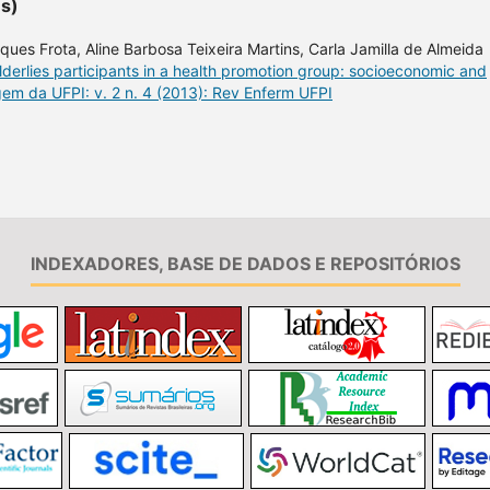
es)
ues Frota, Aline Barbosa Teixeira Martins, Carla Jamilla de Almeida
lderlies participants in a health promotion group: socioeconomic and
em da UFPI: v. 2 n. 4 (2013): Rev Enferm UFPI
INDEXADORES, BASE DE DADOS E REPOSITÓRIOS