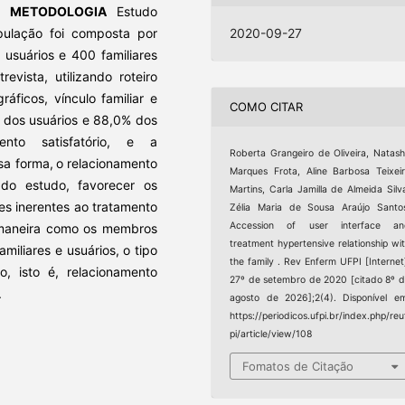
o.
METODOLOGIA
Estudo
pulação foi composta por
2020-09-27
 usuários e 400 familiares
vista, utilizando roteiro
áficos, vínculo familiar e
COMO CITAR
dos usuários e 88,0% dos
mento satisfatório, e a
Roberta Grangeiro de Oliveira, Natas
sa forma,
o relacionamento
Marques Frota, Aline Barbosa Teixei
 do estudo, favorecer os
Martins, Carla Jamilla de Almeida Silv
des inerentes ao tratamento
Zélia Maria de Sousa Araújo Santo
Accession of user interface an
a maneira como os membros
treatment hypertensive relationship wi
miliares e usuários, o tipo
the family . Rev Enferm UFPI [Internet
o, isto é, relacionamento
27º de setembro de 2020 [citado 8º 
.
agosto de 2026];2(4). Disponível e
https://periodicos.ufpi.br/index.php/reu
pi/article/view/108
Fomatos de Citação