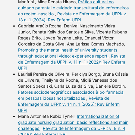
Manfrini , Aline Renata Hirano,
Prática cultural no
cuidado parental e cuidado transcultural de enfermeiros
ao recém-nascido
,
Revista de Enfermagem da UFPI: v.
13 n. 1 (2024): Rev Enferm UFPI
Gabriela Araújo Rocha, Denival Nascimento Vieira
Júnior, Renata Kelly dos Santos e Silva, Vicente Rubens
Reges Brito, Joyce Rayane Leite, Emanuel Victor
Cordeiro da Costa Silva, Ana Larissa Gomes Machado,
Promoting the mental health of university students
through educational video: experience report
,
Revista
de Enfermagem da UFPI: v. 11 n. 1 (2022): Rev Enferm
UFPI
Laurieli Pereira de Oliveira, Periclys Borgo, Bruna Cássia
de Oliveira, Thailyne da Rocha, Midiã Vanessa dos
Santos Spekalski, Carla Luiza da Silva, Danielle Bordin,
Fatores sociodemográficos associados à polifarmácia
em pessoas idosas hospitalizadas
,
Revista de
Enfermagem da UFPI: v. 14 n. 1 (2025): Rev Enferm
UFPI
Maria Antonieta Rubio Tyrrell,
Internationalization of
graduate nursing graduation: basic reflections and main
challenges
,
Revista de Enfermagem da UFPI: v. 8 n. 4
(2019): Rev Enferm UFPI