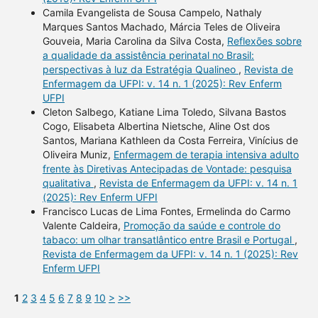
Camila Evangelista de Sousa Campelo, Nathaly
Marques Santos Machado, Márcia Teles de Oliveira
Gouveia, Maria Carolina da Silva Costa,
Reflexões sobre
a qualidade da assistência perinatal no Brasil:
perspectivas à luz da Estratégia Qualineo
,
Revista de
Enfermagem da UFPI: v. 14 n. 1 (2025): Rev Enferm
UFPI
Cleton Salbego, Katiane Lima Toledo, Silvana Bastos
Cogo, Elisabeta Albertina Nietsche, Aline Ost dos
Santos, Mariana Kathleen da Costa Ferreira, Vinícius de
Oliveira Muniz,
Enfermagem de terapia intensiva adulto
frente às Diretivas Antecipadas de Vontade: pesquisa
qualitativa
,
Revista de Enfermagem da UFPI: v. 14 n. 1
(2025): Rev Enferm UFPI
Francisco Lucas de Lima Fontes, Ermelinda do Carmo
Valente Caldeira,
Promoção da saúde e controle do
tabaco: um olhar transatlântico entre Brasil e Portugal
,
Revista de Enfermagem da UFPI: v. 14 n. 1 (2025): Rev
Enferm UFPI
1
2
3
4
5
6
7
8
9
10
>
>>