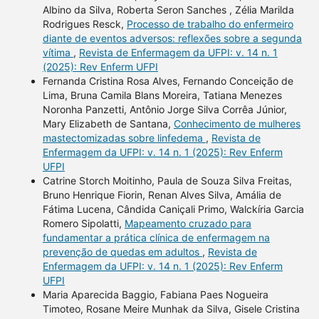
Albino da Silva, Roberta Seron Sanches , Zélia Marilda
Rodrigues Resck,
Processo de trabalho do enfermeiro
diante de eventos adversos: reflexões sobre a segunda
vítima
,
Revista de Enfermagem da UFPI: v. 14 n. 1
(2025): Rev Enferm UFPI
Fernanda Cristina Rosa Alves, Fernando Conceição de
Lima, Bruna Camila Blans Moreira, Tatiana Menezes
Noronha Panzetti, Antônio Jorge Silva Corrêa Júnior,
Mary Elizabeth de Santana,
Conhecimento de mulheres
mastectomizadas sobre linfedema
,
Revista de
Enfermagem da UFPI: v. 14 n. 1 (2025): Rev Enferm
UFPI
Catrine Storch Moitinho, Paula de Souza Silva Freitas,
Bruno Henrique Fiorin, Renan Alves Silva, Amália de
Fátima Lucena, Cândida Caniçali Primo, Walckíria Garcia
Romero Sipolatti,
Mapeamento cruzado para
fundamentar a prática clínica de enfermagem na
prevenção de quedas em adultos
,
Revista de
Enfermagem da UFPI: v. 14 n. 1 (2025): Rev Enferm
UFPI
Maria Aparecida Baggio, Fabiana Paes Nogueira
Timoteo, Rosane Meire Munhak da Silva, Gisele Cristina