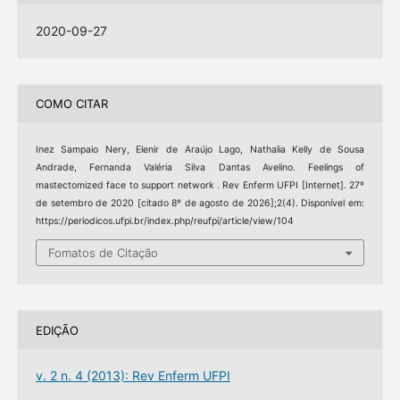
2020-09-27
COMO CITAR
Inez Sampaio Nery, Elenir de Araújo Lago, Nathalia Kelly de Sousa
Andrade, Fernanda Valéria Silva Dantas Avelino. Feelings of
mastectomized face to support network . Rev Enferm UFPI [Internet]. 27º
de setembro de 2020 [citado 8º de agosto de 2026];2(4). Disponível em:
https://periodicos.ufpi.br/index.php/reufpi/article/view/104
Fomatos de Citação
EDIÇÃO
v. 2 n. 4 (2013): Rev Enferm UFPI