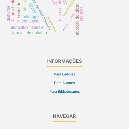
fatores biológicos
cuidado de enfermagem
atualização
atitude
antioxidantes
prata coloidal
rins
vestuário
fígado
nutrição do idoso
pré-natal
diabettes
ratos wistar
etiologia
economia
autoimagem
alimentos naturais
jornada de trabalho
INFORMAÇÕES
Para Leitores
Para Autores
Para Bibliotecários
NAVEGAR