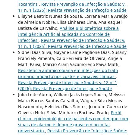
Tocantins
,
Revista Prevenção de Infecção e Saúde: v.
11 n. 1 (2025): Revista Prevenção de Infecção e Saúde
Ellayne Beatriz Nunes de Sousa, Lorrana Maria Araújo
de Almeida Nobre, Elisa Linhares Lima, Ana Raquel
Batista de Carvalho,
Análise Bibliométrica sobre a
Inteligência Artificial aplicada no Controle de
Infecções
,
Revista Prevenção de Infecção e Saúde: v.
11 n. 1 (2025): Revista Prevenção de Infecção e Saúde
Sidnei Dias Silva, Nayane Laine Paglione Dias, Susany
Franciely Pimenta, Caio Ferreira de Oliveira, Angela
Maffi Paiva, Marcio Aram Vacamoreno Paiva Maffi,
Resistência antimicrobiana em infecções do trato
urinário: impacto nos custos e variáveis clínicas
,
Revista Prevenção de Infecção e Saúde: v. 12 n. 1
(2026): Revista Prevenção de Infecção e Saúde
Julia Leite Abreu, William Jacks Lopes Sousa, Melyssa
Maria Barros Santos Carvalho, Wágnar Silva Morais
Nascimento, Helcileia Dias Santos, Joaquim Guerra de
Oliveira Neto, Silvia Minharro Barbosa Prado,
Perfil
clínico- epidemiológico de pacientes com dengue com
sinais de alarme e dengue grave em hospital
universitário
,
Revista Prevenção de Infecção e Saúde: