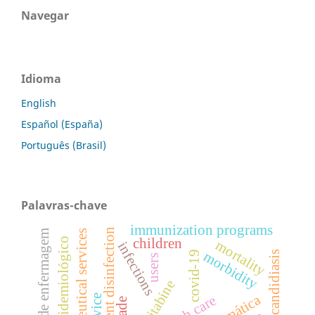
Navegar
Idioma
English
Español (España)
Português (Brasil)
Palavras-chave
immunization programs
concurrent disinfection
equipe de enfermagem
pharmaceutical services
perfil epidemiológico
children
mortality
infections
covid-19
morbidity
candidiasis
users
emtricitabine
health care