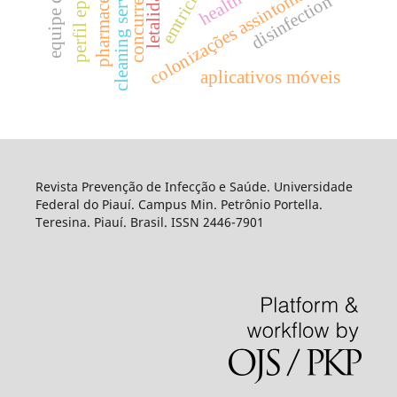
colonizações assintomática
cleaning service
letalidade
disinfection
aplicativos móveis
Revista Prevenção de Infecção e Saúde. Universidade
Federal do Piauí. Campus Min. Petrônio Portella.
Teresina. Piauí. Brasil. ISSN 2446-7901