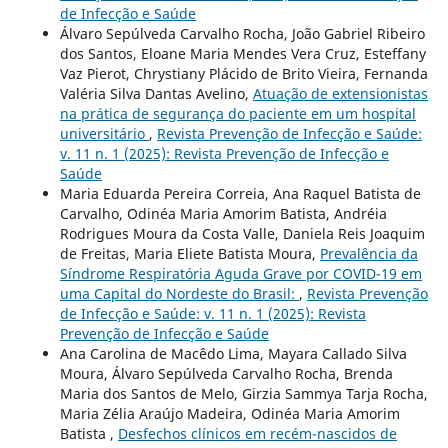
de Infecção e Saúde
Álvaro Sepúlveda Carvalho Rocha, João Gabriel Ribeiro
dos Santos, Eloane Maria Mendes Vera Cruz, Esteffany
Vaz Pierot, Chrystiany Plácido de Brito Vieira, Fernanda
Valéria Silva Dantas Avelino,
Atuação de extensionistas
na prática de segurança do paciente em um hospital
universitário
,
Revista Prevenção de Infecção e Saúde:
v. 11 n. 1 (2025): Revista Prevenção de Infecção e
Saúde
Maria Eduarda Pereira Correia, Ana Raquel Batista de
Carvalho, Odinéa Maria Amorim Batista, Andréia
Rodrigues Moura da Costa Valle, Daniela Reis Joaquim
de Freitas, Maria Eliete Batista Moura,
Prevalência da
Síndrome Respiratória Aguda Grave por COVID-19 em
uma Capital do Nordeste do Brasil:
,
Revista Prevenção
de Infecção e Saúde: v. 11 n. 1 (2025): Revista
Prevenção de Infecção e Saúde
Ana Carolina de Macêdo Lima, Mayara Callado Silva
Moura, Álvaro Sepúlveda Carvalho Rocha, Brenda
Maria dos Santos de Melo, Girzia Sammya Tarja Rocha,
Maria Zélia Araújo Madeira, Odinéa Maria Amorim
Batista ,
Desfechos clínicos em recém-nascidos de