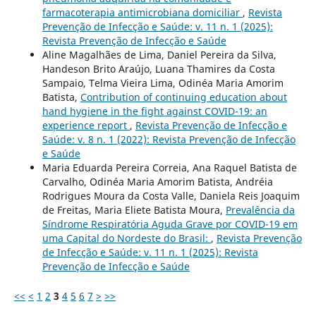
farmacoterapia antimicrobiana domiciliar
,
Revista
Prevenção de Infecção e Saúde: v. 11 n. 1 (2025):
Revista Prevenção de Infecção e Saúde
Aline Magalhães de Lima, Daniel Pereira da Silva,
Handeson Brito Araújo, Luana Thamires da Costa
Sampaio, Telma Vieira Lima, Odinéa Maria Amorim
Batista,
Contribution of continuing education about
hand hygiene in the fight against COVID-19: an
experience report
,
Revista Prevenção de Infecção e
Saúde: v. 8 n. 1 (2022): Revista Prevenção de Infecção
e Saúde
Maria Eduarda Pereira Correia, Ana Raquel Batista de
Carvalho, Odinéa Maria Amorim Batista, Andréia
Rodrigues Moura da Costa Valle, Daniela Reis Joaquim
de Freitas, Maria Eliete Batista Moura,
Prevalência da
Síndrome Respiratória Aguda Grave por COVID-19 em
uma Capital do Nordeste do Brasil:
,
Revista Prevenção
de Infecção e Saúde: v. 11 n. 1 (2025): Revista
Prevenção de Infecção e Saúde
<<
<
1
2
3
4
5
6
7
>
>>