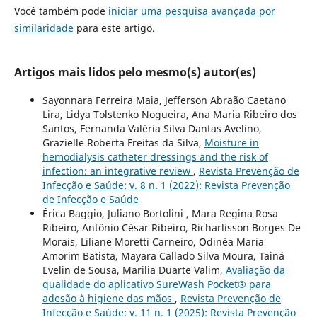
Você também pode
iniciar uma pesquisa avançada por
similaridade
para este artigo.
Artigos mais lidos pelo mesmo(s) autor(es)
Sayonnara Ferreira Maia, Jefferson Abraão Caetano
Lira, Lidya Tolstenko Nogueira, Ana Maria Ribeiro dos
Santos, Fernanda Valéria Silva Dantas Avelino,
Grazielle Roberta Freitas da Silva,
Moisture in
hemodialysis catheter dressings and the risk of
infection: an integrative review
,
Revista Prevenção de
Infecção e Saúde: v. 8 n. 1 (2022): Revista Prevenção
de Infecção e Saúde
Érica Baggio, Juliano Bortolini , Mara Regina Rosa
Ribeiro, Antônio César Ribeiro, Richarlisson Borges De
Morais, Liliane Moretti Carneiro, Odinéa Maria
Amorim Batista, Mayara Callado Silva Moura, Tainá
Evelin de Sousa, Marilia Duarte Valim,
Avaliação da
qualidade do aplicativo SureWash Pocket® para
adesão à higiene das mãos
,
Revista Prevenção de
Infecção e Saúde: v. 11 n. 1 (2025): Revista Prevenção