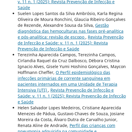
v. 11 n. 1 (2025): Revista Prevenção de Infecção e
Saúde
Suelen Lopes Santos da Silva Ambrósio, Karla Regina
Oliveira de Moura Ronchini, Glaucia Ribeiro Gonçalves
de Rezende, Alexandre Sousa da Silva,
Gestão
diagnóstica das hemoculturas nas fases pré-analítica
e pós-analítica: revisão de escopo
,
Revista Prevenção
de Infecção e Saúde: v. 11 n. 1 (2025): Revista
Prevenção de Infecção e Saúde
Terezinha Aparecida Campos, Terezinha Campos,
Cirlandia Raquel da Cruz Dalbosco, Débora Cristina
Ignacio Alves, Gisele Yumi Hoshino Gonçalves, Maycon
Hoffmann Cheffer,
O Perfil epidemiológico das
infecções primárias de corrente sanguínea em
pacientes internados em uma Unidade de Terapia
Intensiva (UTI)
,
Revista Prevenção de Infecção e
Saúde: v. 11 n. 1 (2025): Revista Prevenção de Infecção
e Saúde
Helen Salvador Lopes Medeiros, Cristiane Aparecida
Menezes de Pádua, Gustavo Chaves de Souza, Josiane
Moreira da Costa, Álvaro Dutra de Carvalho Junior,
Renata Aline de Andrade,
Perfil das crianças com
pneumonia adquirida na comunidade e