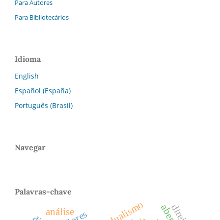
Para Autores
Para Bibliotecários
Idioma
English
Español (España)
Português (Brasil)
Navegar
Palavras-chave
dualismo
direito
abertura
análise