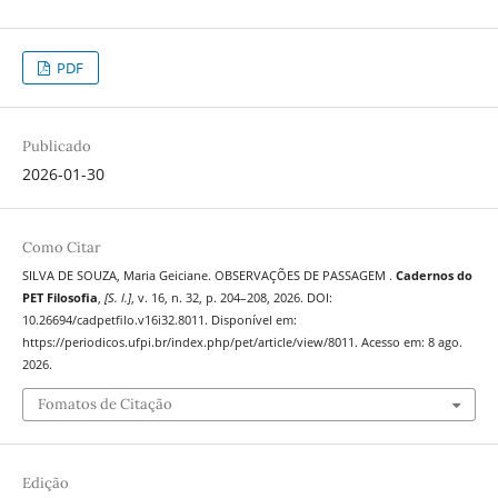
PDF
Publicado
2026-01-30
Como Citar
SILVA DE SOUZA, Maria Geiciane. OBSERVAÇÕES DE PASSAGEM .
Cadernos do
PET Filosofia
,
[S. l.]
, v. 16, n. 32, p. 204–208, 2026. DOI:
10.26694/cadpetfilo.v16i32.8011. Disponível em:
https://periodicos.ufpi.br/index.php/pet/article/view/8011. Acesso em: 8 ago.
2026.
Fomatos de Citação
Edição