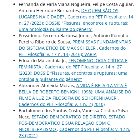
Fernanda de Faria Viana Nogueira, Felipe Costa Aguiar,
Antonio Henrique Bernardes,
DE QUEM SÃO OS
LUGARES NA CIDADE?
,
Cadernos do PET Filosofia: v. 14
n. 27 (2023): DOSSIÈ “Fissuras, encontros e rupturas:
uma ontologia pulsante do gênero”
Possidônio Ferreira Barbosa Júnior, Antônio Rômullo
Pereira Ribeiro de Sousa,
PREMISSAS FUNDAMENTAIS
DO SISTEMA ÉTICO DE MAX SCHELER
,
Cadernos do
PET Filosofia: v. 17 n. 14 (2016): VARIA
Eduardo Marandola Jr.,
FENOMENOLOGIA CRÍTICA E
FEMINISTA
,
Cadernos do PET Filosofia: v. 14 n. 27
(2023): DOSSIÈ “Fissuras, encontros e rupturas: uma
ontologia pulsante do gênero”
Alexander Almeida Morais,
A VIDA É BELA (LA VITA É
BELLA DE ROBERTO BENIGNI, 1998): UMA ANÁLISE DO
FILME À LUZ DA FILOSOFIA DE SCHOPENHAUER
,
Cadernos do PET Filosofia: v. 1 n. 2 (2010)
Bartolomeu dos Santos Costa, Vanessa Cristina Silva
Neco,
ESTADO DEMOCRÁTICO DE DIREITO, ESTADO
PÓS-DEMOCRÁTICO E SUA RELAÇÃO COM O
NEOLIBERALISMO
,
Cadernos do PET Filosofia: v. 12 n.
23 (2021)