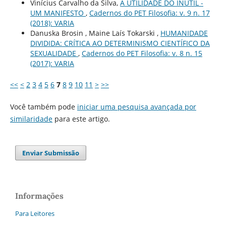
Vinícius Carvalho da Silva,
A UTILIDADE DO INÚTIL -
UM MANIFESTO
,
Cadernos do PET Filosofia: v. 9 n. 17
(2018): VARIA
Danuska Brosin , Maine Laís Tokarski ,
HUMANIDADE
DIVIDIDA: CRÍTICA AO DETERMINISMO CIENTÍFICO DA
SEXUALIDADE
,
Cadernos do PET Filosofia: v. 8 n. 15
(2017): VARIA
<<
<
2
3
4
5
6
7
8
9
10
11
>
>>
Você também pode
iniciar uma pesquisa avançada por
similaridade
para este artigo.
Enviar Submissão
Informações
Para Leitores