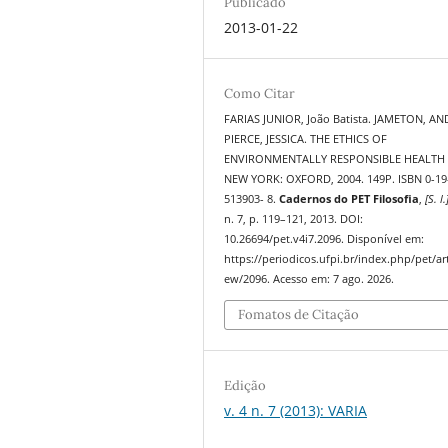
Publicado
2013-01-22
Como Citar
FARIAS JUNIOR, João Batista. JAMETON, A
PIERCE, JESSICA. THE ETHICS OF
ENVIRONMENTALLY RESPONSIBLE HEALTH 
NEW YORK: OXFORD, 2004. 149P. ISBN 0-19
513903- 8.
Cadernos do PET Filosofia
,
[S. l.
n. 7, p. 119–121, 2013. DOI:
10.26694/pet.v4i7.2096. Disponível em:
https://periodicos.ufpi.br/index.php/pet/art
ew/2096. Acesso em: 7 ago. 2026.
Fomatos de Citação
Edição
v. 4 n. 7 (2013): VARIA