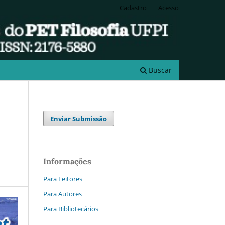
Cadastro
Acesso
Buscar
Enviar Submissão
Informações
Para Leitores
Para Autores
Para Bibliotecários