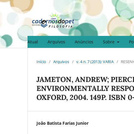
Atual
Arquivos
Anúncios
Sobre
Po
Início
/
Arquivos
/
v. 4 n. 7 (2013): VARIA
/
RESEN
JAMETON, ANDREW; PIERCE
ENVIRONMENTALLY RESPON
OXFORD, 2004. 149P. ISBN 0-
João Batista Farias Junior