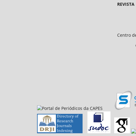
REVISTA
Endereço 
Universidade Federal d
Centro de Ciências Humanas e 
CEP 64.049-550, Teresina
E-mail: petfiloso