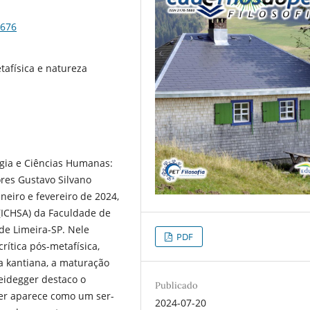
5676
tafísica e natureza
ogia e Ciências Humanas:
ores Gustavo Silvano
neiro e fevereiro de 2024,
(ICHSA) da Faculdade de
de Limeira-SP. Nele
PDF
ítica pós-metafísica,
a kantiana, a maturação
Heidegger destaco o
Publicado
er aparece como um ser-
2024-07-20