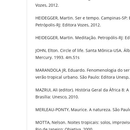
Vozes, 2012.
HEIDEGGER, Martin. Ser e tempo. Campinas-SP: 
Petrópolis-RJ: Editora Vozes, 2012.
HEIDEGGER, Martin. Meditação. Petropólis-RJ: Edi
JOHN, Elton. Circle of life. Santa Mônica-USA. Ál
Mercury. 1993. 4m.51s
MARANDOLA JR, Eduardo. Fenomenologia do ser -
verão tropical urbano. São Paulo: Editora Unesp,
MAZRUI, Ali (editor). História Geral da África 8: 
Brasília: Unesco, 2010.
MERLEAU-PONTY, Maurice. A natureza. São Paulo
MOTTA, Nelson. Noites tropicais: solos, improvi
Rio de Janeiro: Objetiva, 2000.