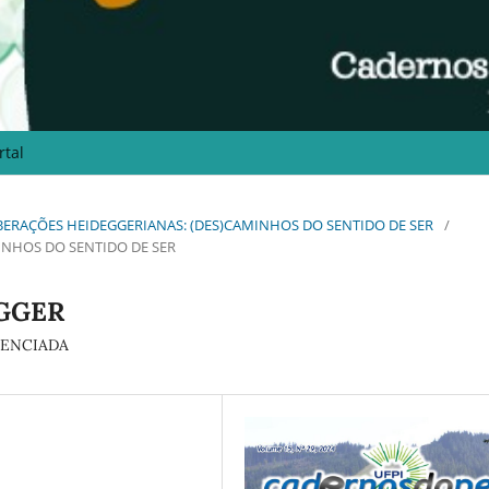
rtal
EVERBERAÇÕES HEIDEGGERIANAS: (DES)CAMINHOS DO SENTIDO DE SER
/
INHOS DO SENTIDO DE SER
GGER
RENCIADA