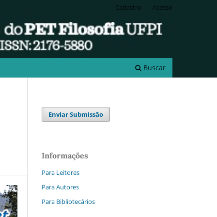
Cadastro
Acesso
Buscar
Enviar Submissão
Informações
Para Leitores
Para Autores
Para Bibliotecários