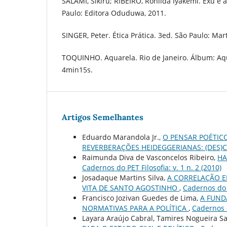
SALAMI, Sikiru; RIBEIRO, Ronilda Iyakemi. Exu e 
Paulo: Editora Oduduwa, 2011.
SINGER, Peter. Ética Prática. 3ed. São Paulo: Mar
TOQUINHO. Aquarela. Rio de Janeiro. Álbum: Aqu
4min15s.
Artigos Semelhantes
Eduardo Marandola Jr.,
O PENSAR POÉTIC
REVERBERAÇÕES HEIDEGGERIANAS: (DES)
Raimunda Diva de Vasconcelos Ribeiro,
HA
Cadernos do PET Filosofia: v. 1 n. 2 (2010)
Josadaque Martins Silva,
A CORRELAÇÃO E
VITA DE SANTO AGOSTINHO
,
Cadernos do 
Francisco Jozivan Guedes de Lima,
A FUND
NORMATIVAS PARA A POLÍTICA
,
Cadernos d
Layara Araújo Cabral, Tamires Nogueira S