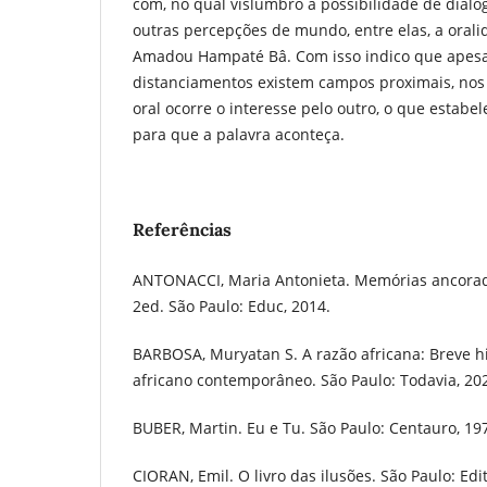
com, no qual vislumbro a possibilidade de diálo
outras percepções de mundo, entre elas, a orali
Amadou Hampaté Bâ. Com isso indico que apesa
distanciamentos existem campos proximais, nos 
oral ocorre o interesse pelo outro, o que estabe
para que a palavra aconteça.
Referências
ANTONACCI, Maria Antonieta. Memórias ancorad
2ed. São Paulo: Educ, 2014.
BARBOSA, Muryatan S. A razão africana: Breve 
africano contemporâneo. São Paulo: Todavia, 20
BUBER, Martin. Eu e Tu. São Paulo: Centauro, 19
CIORAN, Emil. O livro das ilusões. São Paulo: Edi