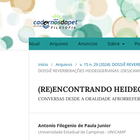
Atual
Arquivos
Anúncios
Sobre
Po
Início
/
Arquivos
/
v. 15 n. 29 (2024): DOSSIÊ R
DOSSIÊ REVERBERAÇÕES HEIDEGGERIANAS: (DES)CAM
(RE)ENCONTRANDO HEIDE
CONVERSAS DESDE A ORALIDADE AFRORREFE
Antonio Filogenio de Paula Junior
Universidade Estadual de Campinas - UNICAMP