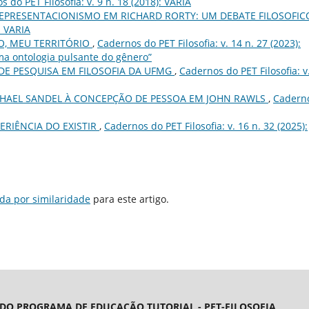
 do PET Filosofia: v. 9 n. 18 (2018): VARIA
EPRESENTACIONISMO EM RICHARD RORTY: UM DEBATE FILOSOFI
: VARIA
, MEU TERRITÓRIO
,
Cadernos do PET Filosofia: v. 14 n. 27 (2023):
ma ontologia pulsante do gênero”
DE PESQUISA EM FILOSOFIA DA UFMG
,
Cadernos do PET Filosofia: v
ICHAEL SANDEL À CONCEPÇÃO DE PESSOA EM JOHN RAWLS
,
Cadern
PERIÊNCIA DO EXISTIR
,
Cadernos do PET Filosofia: v. 16 n. 32 (2025):
da por similaridade
para este artigo.
 DO PROGRAMA DE EDUCAÇÃO TUTORIAL - PET-FILOSOFIA