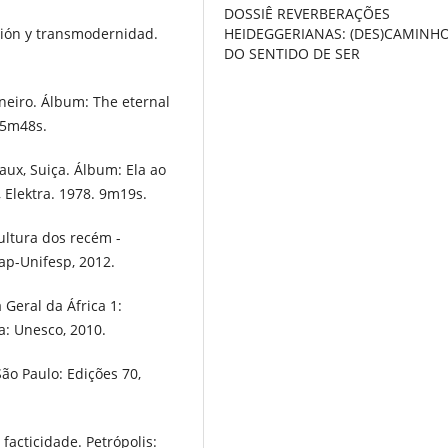
DOSSIÊ REVERBERAÇÕES
ación y transmodernidad.
HEIDEGGERIANAS: (DES)CAMINH
DO SENTIDO DE SER
aneiro. Álbum: The eternal
 5m48s.
aux, Suiça. Álbum: Ela ao
 Elektra. 1978. 9m19s.
ultura dos recém -
Fap-Unifesp, 2012.
Geral da África 1:
ia: Unesco, 2010.
ão Paulo: Edições 70,
acticidade. Petrópolis: