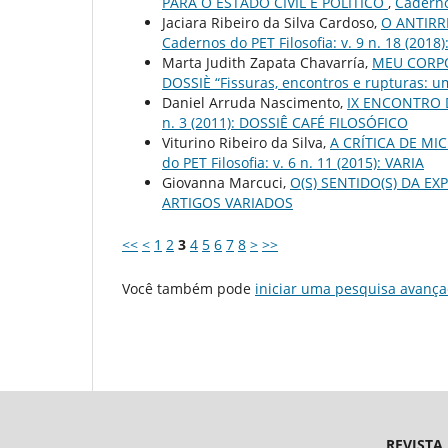
PARA O ESTADO CIVIL E POLÍTICO
,
Cadernos
Jaciara Ribeiro da Silva Cardoso,
O ANTIRR
Cadernos do PET Filosofia: v. 9 n. 18 (2018)
Marta Judith Zapata Chavarría,
MEU CORPO
DOSSIÈ “Fissuras, encontros e rupturas: u
Daniel Arruda Nascimento,
IX ENCONTRO 
n. 3 (2011): DOSSIÊ CAFÉ FILOSÓFICO
Viturino Ribeiro da Silva,
A CRÍTICA DE M
do PET Filosofia: v. 6 n. 11 (2015): VARIA
Giovanna Marcuci,
O(S) SENTIDO(S) DA EX
ARTIGOS VARIADOS
<<
<
1
2
3
4
5
6
7
8
>
>>
Você também pode
iniciar uma pesquisa avança
REVISTA