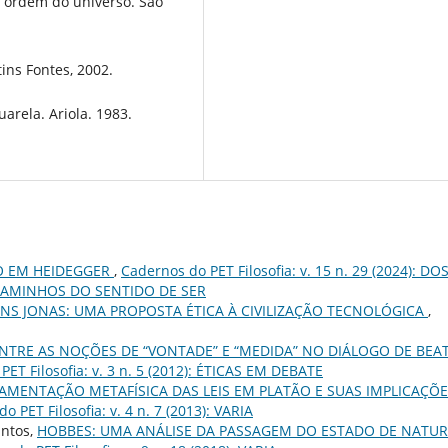
a ordem do universo. São
tins Fontes, 2002.
arela. Ariola. 1983.
O EM HEIDEGGER
,
Cadernos do PET Filosofia: v. 15 n. 29 (2024): DO
CAMINHOS DO SENTIDO DE SER
NS JONAS: UMA PROPOSTA ÉTICA À CIVILIZAÇÃO TECNOLÓGICA
,
NTRE AS NOÇÕES DE “VONTADE” E “MEDIDA” NO DIÁLOGO DE BEA
PET Filosofia: v. 3 n. 5 (2012): ÉTICAS EM DEBATE
AMENTAÇÃO METAFÍSICA DAS LEIS EM PLATÃO E SUAS IMPLICAÇÕ
o PET Filosofia: v. 4 n. 7 (2013): VARIA
antos,
HOBBES: UMA ANÁLISE DA PASSAGEM DO ESTADO DE NATU