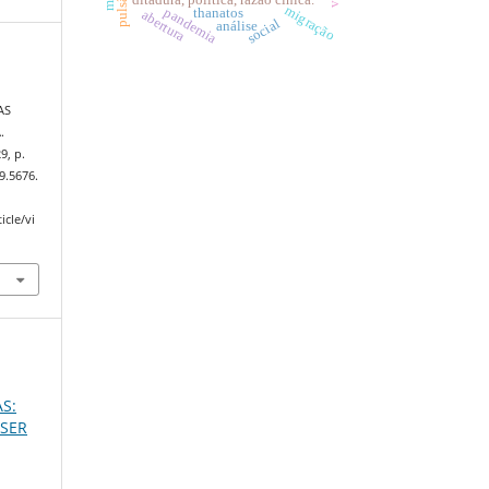
migração
pandemia
thanatos
abertura
social
análise
AS
.
29, p.
9.5676.
icle/vi
S:
 SER