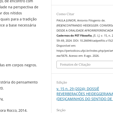
go, de encontro com
dade na perspectiva de
r dos nítidos
Como Citar
quais para a tradição
PAULA JUNIOR, Antonio Filogenio de.
lece a base necessária
(RE)ENCONTRANDO HEIDEGGER: CONVERS
DESDE A ORALIDADE AFRORREFERENCIADA
Cadernos do PET Filosofia
,
[S. l.]
, v. 15, n. 
59–69, 2024. DOI: 10.26694/cadpetfilo.v15i2
Disponível em:
https://periodicos.ufpi.br/index.php/pet/art
ew/5676. Acesso em: 8 ago. 2026.
Fomatos de Citação
as em corpos negros.
história do pensamento
Edição
20.
v. 15 n. 29 (2024): DOSSIÊ
REVERBERAÇÕES HEIDEGGERIANA
(DES)CAMINHOS DO SENTIDO DE
74.
tora Rocco, 2014.
Seção