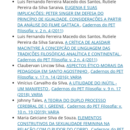
Luis Fernando Ferreira Macedo dos Santos, Rutiele
Pereira da Silva Saraiva,
EUGENIA E SUAS
IMPLICAÇÕES: PETER SINGER EM DEFESA DO
PRINCÍPIO DE IGUALDADE. CONSIDERAÇÕES A PARTIR
DA ANÁLISE DO FILME GATTACA
,
Cadernos do PET
Filosofia: v. 2 n. 4 (2011)
Luis Fernando Ferreira Macedo dos Santos, Rutiele
Pereira da Silva Saraiva,
A CRÍTICA DE ALASDAIR
MACINTYRE À CONCEPÇÃO DE LINGUAGEM DAS
TRADIÇÕES FILOSÓFICAS ANALÍTICA E CONTINENTAL
,
Cadernos do PET Filosofia: v. 2 n. 4 (2011)
Claubervan Lincow Silva,
ASPECTOS ÉTICO-MORAIS DA
PEDAGOGIA EM SANTO AGOSTINHO
,
Cadernos do PET
Filosofia: v. 17 n. 14 (2016): VARIA
Vinícius Carvalho da Silva,
A UTILIDADE DO INÚTIL -
UM MANIFESTO
,
Cadernos do PET Filosofia: v. 9 n. 17
(2018): VARIA
Johnny Tales,
A TEORIA DO DUPLO PROCESSO
CEREBRAL DE J. GREENE
,
Cadernos do PET Filosofia: v.
10 n. 19 (2019): VARIA
Maria Geiciane Silva de Souza,
ELEMENTOS
CONSTRUTIVOS DA SEXUALIDADE FEMININA NA
RELAÇÃO COM O PUDOR DO CORPO
,
Cadernos do PET