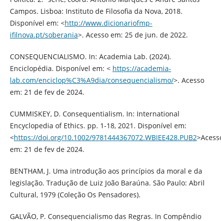
Campos. Lisboa: Instituto de Filosofia da Nova, 2018.
Disponível em: <
http://www.dicionariofmp-
ifilnova.pt/soberania
>. Acesso em: 25 de jun. de 2022.
CONSEQUENCIALISMO. In: Academia Lab. (2024).
Enciclopédia. Disponível em: <
https://academia-
lab.com/enciclop%C3%A9dia/consequencialismo/
>. Acesso
em: 21 de fev de 2024.
CUMMISKEY, D. Consequentialism. In: International
Encyclopedia of Ethics. pp. 1-18, 2021. Disponível em:
<
https://doi.org/10.1002/9781444367072.WBIEE428.PUB2
>Acess
em: 21 de fev de 2024.
BENTHAM, J. Uma introdução aos princípios da moral e da
legislação. Tradução de Luiz João Baraúna. São Paulo: Abril
Cultural, 1979 (Coleção Os Pensadores).
GALVÃO, P. Consequencialismo das Regras. In Compêndio