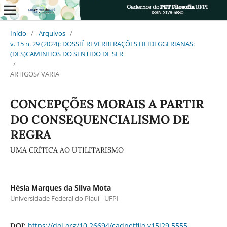
Início
/
Arquivos
/
v. 15 n. 29 (2024): DOSSIÊ REVERBERAÇÕES HEIDEGGERIANAS:
(DES)CAMINHOS DO SENTIDO DE SER
/
ARTIGOS/ VARIA
CONCEPÇÕES MORAIS A PARTIR
DO CONSEQUENCIALISMO DE
REGRA
UMA CRÍTICA AO UTILITARISMO
Hésla Marques da Silva Mota
Universidade Federal do Piauí - UFPI
https://doi.org/10.26694/cadpetfilo.v15i29.5555
DOI: