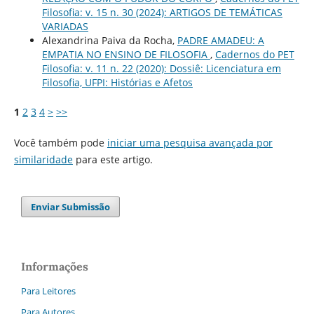
Filosofia: v. 15 n. 30 (2024): ARTIGOS DE TEMÁTICAS
VARIADAS
Alexandrina Paiva da Rocha,
PADRE AMADEU: A
EMPATIA NO ENSINO DE FILOSOFIA
,
Cadernos do PET
Filosofia: v. 11 n. 22 (2020): Dossiê: Licenciatura em
Filosofia, UFPI: Histórias e Afetos
1
2
3
4
>
>>
Você também pode
iniciar uma pesquisa avançada por
similaridade
para este artigo.
Enviar Submissão
Informações
Para Leitores
Para Autores