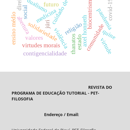
cuidado de si
direito
biocentrismo
dualismo
covid-19
futuro
social
pandemia
medicina
ensino médio
abertura
axel honneth
júri
solidariedade
religião
comunidade
violência
quine
thanatos
estado
valores
virtude
virtudes morais
contigencialidade
REVISTA DO
PROGRAMA DE EDUCAÇÃO TUTORIAL - PET-
FILOSOFIA
Endereço / Email: