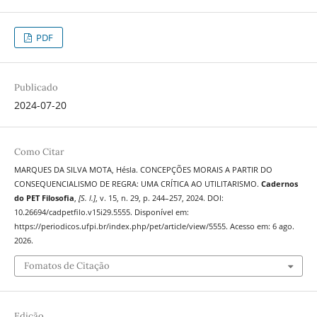
PDF
Publicado
2024-07-20
Como Citar
MARQUES DA SILVA MOTA, Hésla. CONCEPÇÕES MORAIS A PARTIR DO
CONSEQUENCIALISMO DE REGRA: UMA CRÍTICA AO UTILITARISMO.
Cadernos
do PET Filosofia
,
[S. l.]
, v. 15, n. 29, p. 244–257, 2024. DOI:
10.26694/cadpetfilo.v15i29.5555. Disponível em:
https://periodicos.ufpi.br/index.php/pet/article/view/5555. Acesso em: 6 ago.
2026.
Fomatos de Citação
Edição