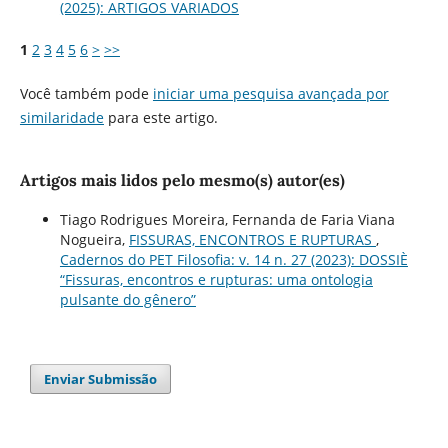
(2025): ARTIGOS VARIADOS
1
2
3
4
5
6
>
>>
Você também pode
iniciar uma pesquisa avançada por
similaridade
para este artigo.
Artigos mais lidos pelo mesmo(s) autor(es)
Tiago Rodrigues Moreira, Fernanda de Faria Viana
Nogueira,
FISSURAS, ENCONTROS E RUPTURAS
,
Cadernos do PET Filosofia: v. 14 n. 27 (2023): DOSSIÈ
“Fissuras, encontros e rupturas: uma ontologia
pulsante do gênero”
Enviar Submissão