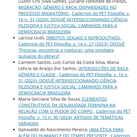
Luznir Cris Silva Gomes, Luciane Fontinele de Freitas,
MIGRAÇÃO, GÊNERO E RAÇA: DISPARIDADES NO
PROCESSO MIGRATÓRIO
,
Cadernos do PET Filosofia: v.
16 n. 31 (2025): DOSSIÊ INTERSECCIONANDO CIÊNCIA,
FILOSOFIA E JUSTIÇA SOCIAL: CAMINHOS PARA A
DEMOCRACIA BRASILEIRA
Larissa Uceli,
DIREITOS SEXUAIS E REPRODUTIVOS
,
Cadernos do PET Filosofia: v. 14 n. 27 (2023): DOSSIÈ
“Fissuras, encontros e rupturas: uma ontologia
pulsante do gênero”
Carmem Santos, Luís Carlos da Costa Silva, Maria
Letícia de Araújo dos Santos,
INTERSECÇÕES DE RAÇA,
GÊNERO E CLASSE
,
Cadernos do PET Filosofia: v. 16 n.
31 (2025): DOSSIÊ INTERSECCIONANDO CIÊNCIA,
FILOSOFIA E JUSTIÇA SOCIAL: CAMINHOS PARA A
DEMOCRACIA BRASILEIRA
Maria Geiciane Silva de Souza,
ELEMENTOS
CONSTRUTIVOS DA SEXUALIDADE FEMININA NA
RELAÇÃO COM O PUDOR DO CORPO
,
Cadernos do PET
Filosofia: v. 15 n. 30 (2024): ARTIGOS DE TEMÁTICAS
VARIADAS
Genivaldo do Nascimento Pereira,
UMA ÉTICA PARA
ALÉM DO HUMANO E DO TEMPO PRESENTE
,
Cadernos