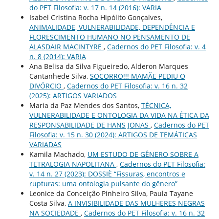
do PET Filosofia: v. 17 n. 14 (2016): VARIA
Isabel Cristina Rocha Hipólito Gonçalves,
ANIMALIDADE, VULNERABILIDADE, DEPENDÊNCIA E
FLORESCIMENTO HUMANO NO PENSAMENTO DE
ALASDAIR MACINTYRE
,
Cadernos do PET Filosofia: v. 4
n. 8 (2014): VARIA
Ana Belisa da Silva Figueiredo, Alderon Marques
Cantanhede Silva,
SOCORRO!!! MAMÃE PEDIU O
DIVÓRCIO
,
Cadernos do PET Filosofia: v. 16 n. 32
(2025): ARTIGOS VARIADOS
Maria da Paz Mendes dos Santos,
TÉCNICA,
VULNERABILIDADE E ONTOLOGIA DA VIDA NA ÉTICA DA
RESPONSABILIDADE DE HANS JONAS
,
Cadernos do PET
Filosofia: v. 15 n. 30 (2024): ARTIGOS DE TEMÁTICAS
VARIADAS
Kamila Machado,
UM ESTUDO DE GÊNERO SOBRE A
TETRALOGIA NAPOLITANA
,
Cadernos do PET Filosofia:
v. 14 n. 27 (2023): DOSSIÈ “Fissuras, encontros e
rupturas: uma ontologia pulsante do gênero”
Leonice da Conceição Pinheiro Silva, Paula Tayane
Costa Silva,
A INVISIBILIDADE DAS MULHERES NEGRAS
NA SOCIEDADE
,
Cadernos do PET Filosofia: v. 16 n. 32