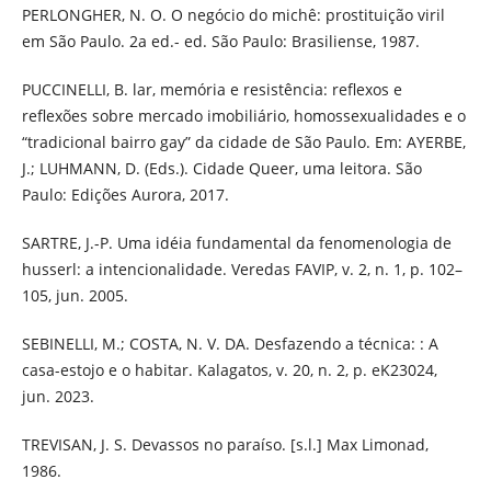
PERLONGHER, N. O. O negócio do michê: prostituição viril
em São Paulo. 2a ed.- ed. São Paulo: Brasiliense, 1987.
PUCCINELLI, B. lar, memória e resistência: reflexos e
reflexões sobre mercado imobiliário, homossexualidades e o
“tradicional bairro gay” da cidade de São Paulo. Em: AYERBE,
J.; LUHMANN, D. (Eds.). Cidade Queer, uma leitora. São
Paulo: Edições Aurora, 2017.
SARTRE, J.-P. Uma idéia fundamental da fenomenologia de
husserl: a intencionalidade. Veredas FAVIP, v. 2, n. 1, p. 102–
105, jun. 2005.
SEBINELLI, M.; COSTA, N. V. DA. Desfazendo a técnica: : A
casa-estojo e o habitar. Kalagatos, v. 20, n. 2, p. eK23024,
jun. 2023.
TREVISAN, J. S. Devassos no paraíso. [s.l.] Max Limonad,
1986.