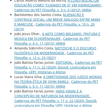
Carlos Alberto Medino da Rocha,
A CONSTRUÇÃO DA
EDUCAÇÃO COMO “CUIDADO DE SI” EM KIERKEGAARD
,
Cadernos do PET Filosofia: v. 3 n. 6 (2012): VARIA
Bartolomeu dos Santos Costa,
ALIENAÇÃO E
CONTROLE SOCIAL: UM BREVE DIÁLOGO ENTRE MARX
E MARCUSE
,
Cadernos do PET Filosofia: v. 10 n. 20
(2019)
João Jesus Elton ,
A ARTE COMO BÁLSAMO: PINTURA E
MÚSICA EM SCHOPENHAUER
,
Cadernos do PET
Filosofia: v. 6 n. 11 (2015): VARIA
Amanda Sobrinho Costa,
NIETZSCHE E O DISCURSO
FILOSÓFICO DA MODERNIDADE
,
Cadernos do PET
Filosofia: v. 12 n. 23 (2021)
João Batista Farias Junior,
EDITORIAL
,
Cadernos do PET
Filosofia: v. 11 n. 22 (2020): Dossiê: Licenciatura em
Filosofia, UFPI: Histórias e Afetos
Lucas Viana Silva,
A OBJETIVIDADE DOS JUÍZOS MORAIS
NA TEORIA ÉTICA DE JOHN RAWLS
,
Cadernos do PET
Filosofia: v. 6 n. 11 (2015): VARIA
João Batista Farias Junior,
HANS JONAS E A
CONCEPÇÃO DE NATUREZA NA MODERNIDADE
,
Cadernos do PET Filosofia: v. 11 n. 22 (2020): Dossiê:
Licenciatura em Filosofia, UFPI: Histórias e Afetos