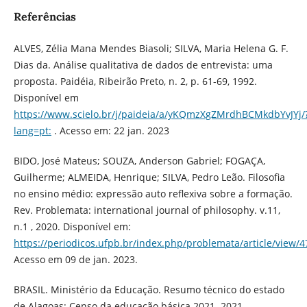
Referências
ALVES, Zélia Mana Mendes Biasoli; SILVA, Maria Helena G. F.
Dias da. Análise qualitativa de dados de entrevista: uma
proposta. Paidéia, Ribeirão Preto, n. 2, p. 61-69, 1992.
Disponível em
https://www.scielo.br/j/paideia/a/yKQmzXgZMrdhBCMkdbYvJYj/
lang=pt:
. Acesso em: 22 jan. 2023
BIDO, José Mateus; SOUZA, Anderson Gabriel; FOGAÇA,
Guilherme; ALMEIDA, Henrique; SILVA, Pedro Leão. Filosofia
no ensino médio: expressão auto reflexiva sobre a formação.
Rev. Problemata: international journal of philosophy. v.11,
n.1 , 2020. Disponível em:
https://periodicos.ufpb.br/index.php/problemata/article/view/
Acesso em 09 de jan. 2023.
BRASIL. Ministério da Educação. Resumo técnico do estado
de Alagoas: Censo da educação básica 2021. 2021.