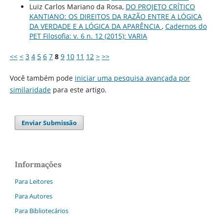
Luiz Carlos Mariano da Rosa,
DO PROJETO CRÍTICO
KANTIANO: OS DIREITOS DA RAZÃO ENTRE A LÓGICA
DA VERDADE E A LÓGICA DA APARÊNCIA
,
Cadernos do
PET Filosofia: v. 6 n. 12 (2015): VARIA
<<
<
3
4
5
6
7
8
9
10
11
12
>
>>
Você também pode
iniciar uma pesquisa avançada por
similaridade
para este artigo.
Enviar Submissão
Informações
Para Leitores
Para Autores
Para Bibliotecários