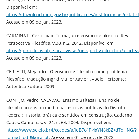
Disponível em:
https://download.inep.gov.br/publicacoes/institucionais/esta
Acesso em 09 de jan. 2023.
CARMINATI, Celso João. Formação e ensino de filosofia. Rev.
Perspectiva Filosófica, v.38, n.2, 2012. Disponível em:
https://periodicos.ufpe.br/revistas/perspectivafilosofica/article
Acesso em 09 de jan. 2023.
CERLETTI, Alejandro. O ensino de Filosofia como problema
filosófico [tradução Ingrid Muller Xavier]. –Belo Horizonte:
Autêntica Editora, 2009.
CONTIJO, Pedro. VALADÃO, Erasmo Baltazar. Ensino de
filosofia no ensino médio nas escolas públicas do Distrito
Federal: História, prática e sentidos em construção. Caderno
Capes, Campinas, v. 24, n. 64, 2004. Disponível em:
https://www.scielo.br/j/ccedes/a/jdB7c4PJ4gYN6kBZkdTqHNG/?
format=pdf&lang=pt
. Acesso em 01 de nov. de 2022.