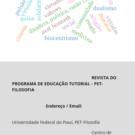
solidariedade
ditadura, política, razão cínica.
virtude
comunidade
valores
dualismo
thanatos
religião
axel honneth
virtudes
quine
estado
social
cinema
medicina
biocentrismo
REVISTA DO
PROGRAMA DE EDUCAÇÃO TUTORIAL - PET-
FILOSOFIA
Endereço / Email:
Universidade Federal do Piauí, PET-Filosofia
Centro de