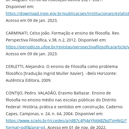
Disponível em:
https://download.inep.gov.br/publicacoes/institucionais/esta
Acesso em 09 de jan. 2023.
CARMINATI, Celso João. Formação e ensino de filosofia. Rev.
Perspectiva Filosófica, v.38, n.2, 2012. Disponível em:
https://periodicos.ufpe.br/revistas/perspectivafilosofica/article
Acesso em 09 de jan. 2023.
CERLETTI, Alejandro. O ensino de Filosofia como problema
filosófico [tradução Ingrid Muller Xavier]. –Belo Horizonte:
Autêntica Editora, 2009.
CONTIJO, Pedro. VALADÃO, Erasmo Baltazar. Ensino de
filosofia no ensino médio nas escolas públicas do Distrito
Federal: História, prática e sentidos em construção. Caderno
Capes, Campinas, v. 24, n. 64, 2004. Disponível em:
https://www.scielo.br/j/ccedes/a/jdB7c4PJ4gYN6kBZkdTqHNG/?
format=pdf&lang=pt
. Acesso em 01 de nov. de 2022.