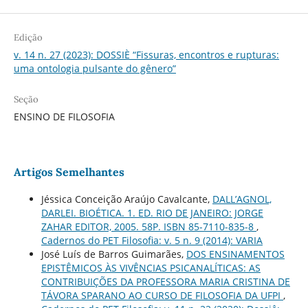
Edição
v. 14 n. 27 (2023): DOSSIÈ “Fissuras, encontros e rupturas:
uma ontologia pulsante do gênero”
Seção
ENSINO DE FILOSOFIA
Artigos Semelhantes
Jéssica Conceição Araújo Cavalcante,
DALL’AGNOL,
DARLEI. BIOÉTICA. 1. ED. RIO DE JANEIRO: JORGE
ZAHAR EDITOR, 2005. 58P. ISBN 85-7110-835-8
,
Cadernos do PET Filosofia: v. 5 n. 9 (2014): VARIA
José Luís de Barros Guimarães,
DOS ENSINAMENTOS
EPISTÊMICOS ÀS VIVÊNCIAS PSICANALÍTICAS: AS
CONTRIBUIÇÕES DA PROFESSORA MARIA CRISTINA DE
TÁVORA SPARANO AO CURSO DE FILOSOFIA DA UFPI
,