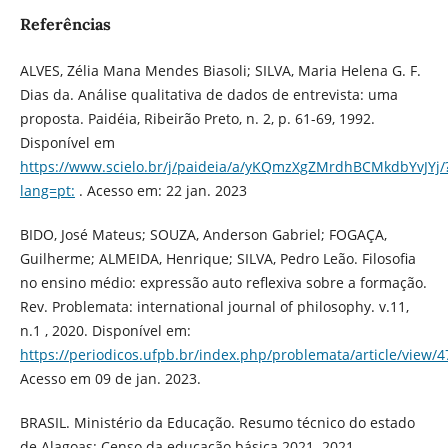
Referências
ALVES, Zélia Mana Mendes Biasoli; SILVA, Maria Helena G. F.
Dias da. Análise qualitativa de dados de entrevista: uma
proposta. Paidéia, Ribeirão Preto, n. 2, p. 61-69, 1992.
Disponível em
https://www.scielo.br/j/paideia/a/yKQmzXgZMrdhBCMkdbYvJYj/
lang=pt:
. Acesso em: 22 jan. 2023
BIDO, José Mateus; SOUZA, Anderson Gabriel; FOGAÇA,
Guilherme; ALMEIDA, Henrique; SILVA, Pedro Leão. Filosofia
no ensino médio: expressão auto reflexiva sobre a formação.
Rev. Problemata: international journal of philosophy. v.11,
n.1 , 2020. Disponível em:
https://periodicos.ufpb.br/index.php/problemata/article/view/
Acesso em 09 de jan. 2023.
BRASIL. Ministério da Educação. Resumo técnico do estado
de Alagoas: Censo da educação básica 2021. 2021.