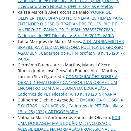
Cadernos do PET Filosofia: v. 11 n. 22 (2020): Dossiê:
Licenciatura em Filosofia, UFPI: Histórias e Afetos
Raíssa Marcelli Alves Rocha de Melo,
POURRIOL,
OLLIVIER. FILOSOFANDO NO CINEMA: 25 FILMES PARA
ENTENDER O DESEJO. TRAD ANDRÉ TELLES. RIO DE
JANEIRO: ED. ZAHAR, 2012. ISBN: 9788537807880
,
Cadernos do PET Filosofia: v. 8 n. 15 (2017): VARIA
Talita Marques de Matos Morais,
A DITADURA MILITAR
BRASILEIRA À LUZ DA FILOSOFIA POLÍTICA DE GIORGIO
AGAMBEN
,
Cadernos do PET Filosofia: v. 8 n. 15 (2017):
VARIA
Germânio Buenos Aires Martins, Manoel Cícero
Ribeiro Júnior, José Geovânio Buenos Aires Martins,
Luciano Silva FIgueredo,
CONSIDERAÇÕES SOBRE A
OBRA CINEMATOGRÁFICA “FAROL DAS ORCAS”: UM
ENCONTRO COM A FILOSOFIA DA EDUCAÇÃO
,
Cadernos do PET Filosofia: v. 10 n. 19 (2019): VARIA
Guilherme Diehl de Azevedo,
O ENSINO DA FILOSOFIA
E OUTRAS LINGUAGENS:
,
Cadernos do PET Filosofia: v.
13 n. 25 (2022): ARTIGOS/VARIA
Nathália Maria Andrade dos Santos de Oliveira,
POR
UMA DOULAGEM MAIS EQUÂNIME: INCLUSÃO E
ACESSIBILIDADE NA FORMAÇÃO PROFISSIONAL DE