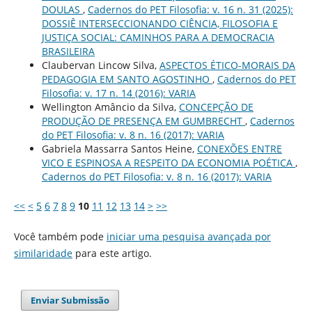
DOULAS
,
Cadernos do PET Filosofia: v. 16 n. 31 (2025):
DOSSIÊ INTERSECCIONANDO CIÊNCIA, FILOSOFIA E
JUSTIÇA SOCIAL: CAMINHOS PARA A DEMOCRACIA
BRASILEIRA
Claubervan Lincow Silva,
ASPECTOS ÉTICO-MORAIS DA
PEDAGOGIA EM SANTO AGOSTINHO
,
Cadernos do PET
Filosofia: v. 17 n. 14 (2016): VARIA
Wellington Amâncio da Silva,
CONCEPÇÃO DE
PRODUÇÃO DE PRESENÇA EM GUMBRECHT
,
Cadernos
do PET Filosofia: v. 8 n. 16 (2017): VARIA
Gabriela Massarra Santos Heine,
CONEXÕES ENTRE
VICO E ESPINOSA A RESPEITO DA ECONOMIA POÉTICA
,
Cadernos do PET Filosofia: v. 8 n. 16 (2017): VARIA
<<
<
5
6
7
8
9
10
11
12
13
14
>
>>
Você também pode
iniciar uma pesquisa avançada por
similaridade
para este artigo.
Enviar Submissão