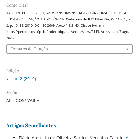
Como Citar
VASCONCELOS RIBEIRO, Raimunda Diva de. HANS JONAS: UMA PROPOSTA
ÉTICA À CIVILIZAÇÃO TECNOLÓGICA.
Cadernos do PET Filosofia
,
[S. l.]
, v. 1, n.
2, p. 13–29, 2010. DOI: 10.26694/pet.v1i2.2143. Disponível em:
https://periodicos.ufpi.br/index.php/pet/article/view/2143. Acesso em: 7 ago.
2026.
Fomatos de Citação
Edição
v. 1 n. 2 (2010)
Seção
ARTIGOS/ VARIA
Artigos Semelhantes
Flávio Augusto de Oliveira Santos, Veronica Calado,
A