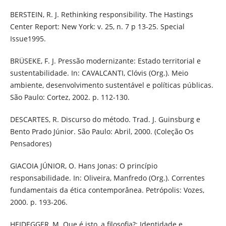
BERSTEIN, R. J. Rethinking responsibility. The Hastings
Center Report: New York: v. 25, n. 7 p 13-25. Special
Issue1995.
BRÜSEKE, F. J. Pressão modernizante: Estado territorial e
sustentabilidade. In: CAVALCANTI, Clóvis (Org.). Meio
ambiente, desenvolvimento sustentável e políticas públicas.
São Paulo: Cortez, 2002. p. 112-130.
DESCARTES, R. Discurso do método. Trad. J. Guinsburg e
Bento Prado Júnior. São Paulo: Abril, 2000. (Coleção Os
Pensadores)
GIACOIA JÚNIOR, O. Hans Jonas: O princípio
responsabilidade. In: Oliveira, Manfredo (Org.). Correntes
fundamentais da ética contemporânea. Petrópolis: Vozes,
2000. p. 193-206.
HEIDEGGER, M. Que é isto, a filosofia?: Identidade e