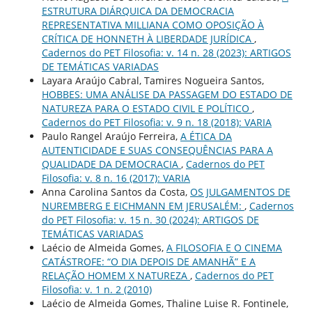
ESTRUTURA DIÁRQUICA DA DEMOCRACIA
REPRESENTATIVA MILLIANA COMO OPOSIÇÃO À
CRÍTICA DE HONNETH À LIBERDADE JURÍDICA
,
Cadernos do PET Filosofia: v. 14 n. 28 (2023): ARTIGOS
DE TEMÁTICAS VARIADAS
Layara Araújo Cabral, Tamires Nogueira Santos,
HOBBES: UMA ANÁLISE DA PASSAGEM DO ESTADO DE
NATUREZA PARA O ESTADO CIVIL E POLÍTICO
,
Cadernos do PET Filosofia: v. 9 n. 18 (2018): VARIA
Paulo Rangel Araújo Ferreira,
A ÉTICA DA
AUTENTICIDADE E SUAS CONSEQUÊNCIAS PARA A
QUALIDADE DA DEMOCRACIA
,
Cadernos do PET
Filosofia: v. 8 n. 16 (2017): VARIA
Anna Carolina Santos da Costa,
OS JULGAMENTOS DE
NUREMBERG E EICHMANN EM JERUSALÉM:
,
Cadernos
do PET Filosofia: v. 15 n. 30 (2024): ARTIGOS DE
TEMÁTICAS VARIADAS
Laécio de Almeida Gomes,
A FILOSOFIA E O CINEMA
CATÁSTROFE: “O DIA DEPOIS DE AMANHÃ” E A
RELAÇÃO HOMEM X NATUREZA
,
Cadernos do PET
Filosofia: v. 1 n. 2 (2010)
Laécio de Almeida Gomes, Thaline Luise R. Fontinele,