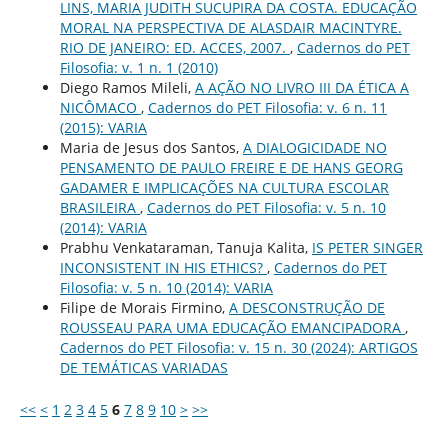
LINS, MARIA JUDITH SUCUPIRA DA COSTA. EDUCAÇÃO
MORAL NA PERSPECTIVA DE ALASDAIR MACINTYRE.
RIO DE JANEIRO: ED. ACCES, 2007.
,
Cadernos do PET
Filosofia: v. 1 n. 1 (2010)
Diego Ramos Mileli,
A AÇÃO NO LIVRO III DA ÉTICA A
NICÔMACO
,
Cadernos do PET Filosofia: v. 6 n. 11
(2015): VARIA
Maria de Jesus dos Santos,
A DIALOGICIDADE NO
PENSAMENTO DE PAULO FREIRE E DE HANS GEORG
GADAMER E IMPLICAÇÕES NA CULTURA ESCOLAR
BRASILEIRA
,
Cadernos do PET Filosofia: v. 5 n. 10
(2014): VARIA
Prabhu Venkataraman, Tanuja Kalita,
IS PETER SINGER
INCONSISTENT IN HIS ETHICS?
,
Cadernos do PET
Filosofia: v. 5 n. 10 (2014): VARIA
Filipe de Morais Firmino,
A DESCONSTRUÇÃO DE
ROUSSEAU PARA UMA EDUCAÇÃO EMANCIPADORA
,
Cadernos do PET Filosofia: v. 15 n. 30 (2024): ARTIGOS
DE TEMÁTICAS VARIADAS
<<
<
1
2
3
4
5
6
7
8
9
10
>
>>