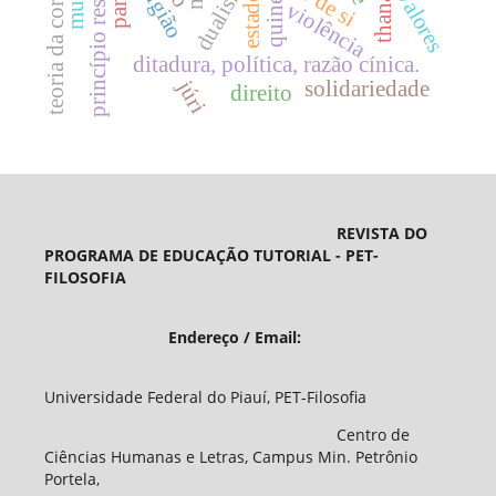
thanatos
dualismo
religião
valores
estado
quine
violência
ditadura, política, razão cínica.
júri
solidariedade
direito
REVISTA DO
PROGRAMA DE EDUCAÇÃO TUTORIAL - PET-
FILOSOFIA
Endereço / Email:
Universidade Federal do Piauí, PET-Filosofia
Centro de
Ciências Humanas e Letras, Campus Min. Petrônio
Portela,