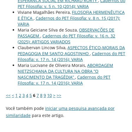
ESPERANÇA SOCIAL EM RICHARD RORTY
,
Cadernos do
PET Filosofia: v. 5 n. 10 (2014): VARIA
Viviane Magalhães Pereira,
FILOSOFIA HERMENÊUTICA
E ÉTICA
,
Cadernos do PET Filosofia: v. 8 n. 15 (2017):
VARIA
Maria Geiciane Silva de Souza,
OBSERVAÇÕES DE
PASSAGEM
,
Cadernos do PET Filosofia: v. 16 n. 32
(2025): ARTIGOS VARIADOS
Claubervan Lincow Silva,
ASPECTOS ÉTICO-MORAIS DA
PEDAGOGIA EM SANTO AGOSTINHO
,
Cadernos do PET
Filosofia: v. 17 n. 14 (2016): VARIA
Maria Lucivane de Oliveira Morais,
ABORDAGEM
NIETZSCHIANA DA CULTURA NA OBRA “O
NASCIMENTO DA TRAGÉDIA”
,
Cadernos do PET
Filosofia: v. 17 n. 14 (2016): VARIA
<<
<
1
2
3
4
5
6
7
8
9
10
>
>>
Você também pode
iniciar uma pesquisa avançada por
similaridade
para este artigo.