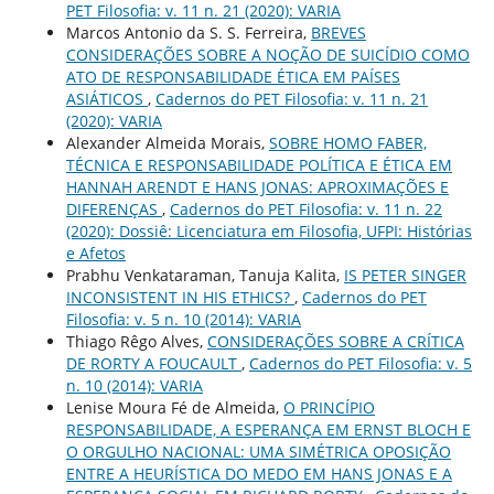
PET Filosofia: v. 11 n. 21 (2020): VARIA
Marcos Antonio da S. S. Ferreira,
BREVES
CONSIDERAÇÕES SOBRE A NOÇÃO DE SUICÍDIO COMO
ATO DE RESPONSABILIDADE ÉTICA EM PAÍSES
ASIÁTICOS
,
Cadernos do PET Filosofia: v. 11 n. 21
(2020): VARIA
Alexander Almeida Morais,
SOBRE HOMO FABER,
TÉCNICA E RESPONSABILIDADE POLÍTICA E ÉTICA EM
HANNAH ARENDT E HANS JONAS: APROXIMAÇÕES E
DIFERENÇAS
,
Cadernos do PET Filosofia: v. 11 n. 22
(2020): Dossiê: Licenciatura em Filosofia, UFPI: Histórias
e Afetos
Prabhu Venkataraman, Tanuja Kalita,
IS PETER SINGER
INCONSISTENT IN HIS ETHICS?
,
Cadernos do PET
Filosofia: v. 5 n. 10 (2014): VARIA
Thiago Rêgo Alves,
CONSIDERAÇÕES SOBRE A CRÍTICA
DE RORTY A FOUCAULT
,
Cadernos do PET Filosofia: v. 5
n. 10 (2014): VARIA
Lenise Moura Fé de Almeida,
O PRINCÍPIO
RESPONSABILIDADE, A ESPERANÇA EM ERNST BLOCH E
O ORGULHO NACIONAL: UMA SIMÉTRICA OPOSIÇÃO
ENTRE A HEURÍSTICA DO MEDO EM HANS JONAS E A