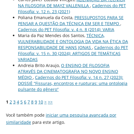
NA FILOSOFIA DE MAYZ VALLENILLA
,
Cadernos do PET
Filosofia: v. 12 n. 23 (2021)
Poliana Emanuela da Costa,
PRESSUPOSTOS PARA SE
PENSAR A QUESTÃO DA TÉCNICA EM SER E TEMPO
,
Cadernos do PET Filosofia: v. 4 n. 8 (2014): VARIA
Maria da Paz Mendes dos Santos,
TÉCNICA,
VULNERABILIDADE E ONTOLOGIA DA VIDA NA ÉTICA DA
RESPONSABILIDADE DE HANS JONAS
,
Cadernos do PET
Filosofia: v. 15 n. 30 (2024): ARTIGOS DE TEMÁTICAS
VARIADAS
Andreia Brito Araujo,
O ENSINO DE FILOSOFIA
ATRAVÉS DA CINEMATOGRAFIA NO NOVO ENSINO
MÉDIO
,
Cadernos do PET Filosofia: v. 14 n. 27 (2023):
DOSSIÈ “Fissuras, encontros e rupturas: uma ontologia
pulsante do gênero”
1
2
3
4
5
6
7
8
9
10
>
>>
Você também pode
iniciar uma pesquisa avançada por
similaridade
para este artigo.