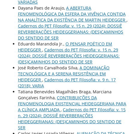
VARIADAS
Dayana Paes de Araujo,
A ABERTURA
FENOMENOLÓGICA DA ESFERA DA VIVÊNCIA CONTIDA
NA ANALÍTICA DA EXISTÊNCIA DE MARTIN HEIDEGGER
,
Cadernos do PET Filosofia: v. 15 n. 29 (2024): DOSSIÊ
REVERBERAÇÕES HEIDEGGERIANAS: (DES)CAMINHOS
DO SENTIDO DE SER
Eduardo Marandola Jr.,
O PENSAR POÉTICO EM
HEIDEGGER
,
Cadernos do PET Filosofia: v. 15 n. 29
(2024): DOSSIÊ REVERBERAÇÕES HEIDEGGERIANAS:
(DES)CAMINHOS DO SENTIDO DE SER
José Roberto Carvalhoda Silva,
A DOMINAÇÃO
TECNOLÓGICA E A SERENA RESISTÊNCIA EM
HEIDEGGER
,
Cadernos do PET Filosofia: v. 9 n. 17
(2018): VARIA
Tatiana Benevides Magalhães Braga, Marciana
Gonçalves Farinha,
CONTRIBUIÇÕES DA
FENOMENOLOGIA EXISTENCIAL HEIDEGGERIANA PARA
A CLÍNICA AMPLIADA
,
Cadernos do PET Filosofia: v. 15
n. 29 (2024): DOSSIÊ REVERBERAÇÕES
HEIDEGGERIANAS: (DES)CAMINHOS DO SENTIDO DE
SER
Carlos Javier Lozada Villegas,
ALIENAÇÃO DA TÉCNICA