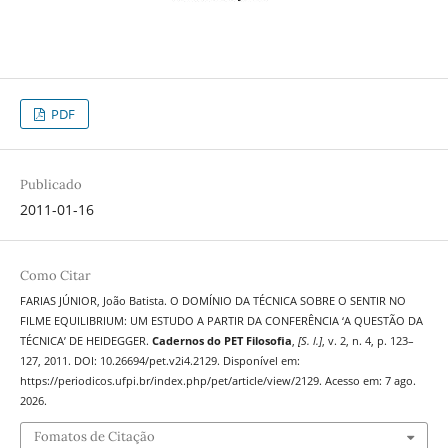
PDF
Publicado
2011-01-16
Como Citar
FARIAS JÚNIOR, João Batista. O DOMÍNIO DA TÉCNICA SOBRE O SENTIR NO
FILME EQUILIBRIUM: UM ESTUDO A PARTIR DA CONFERÊNCIA ‘A QUESTÃO DA
TÉCNICA’ DE HEIDEGGER.
Cadernos do PET Filosofia
,
[S. l.]
, v. 2, n. 4, p. 123–
127, 2011. DOI: 10.26694/pet.v2i4.2129. Disponível em:
https://periodicos.ufpi.br/index.php/pet/article/view/2129. Acesso em: 7 ago.
2026.
Fomatos de Citação