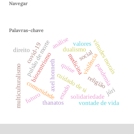
Navegar
Palavras-chave
análise
virtudes morais
pulsão de morte
valores
covid-19
dualismo
direito
social
biocentrismo
violência
medicina
axel honneth
quine
pandemia
multiculturalismo
cuidado de si
religião
comunidade
estado
júri
futuro
solidariedade
thanatos
vontade de vida