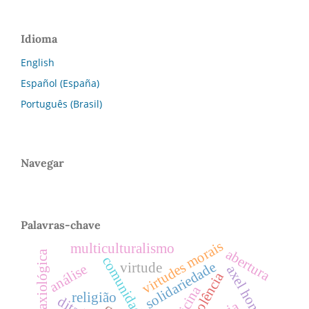
Idioma
English
Español (España)
Português (Brasil)
Navegar
Palavras-chave
virtudes morais
multiculturalismo
abertura
exigência axiológica
comunidade
solidariedade
virtude
análise
axel honneth
violência
religião