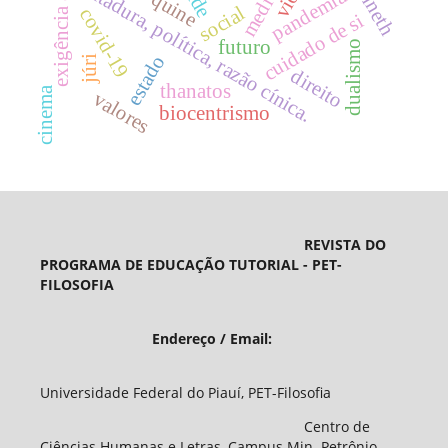
medicina
ditadura, política, razão cínica.
pandemia
quine
social
covid-19
cuidado de si
futuro
dualismo
estado
júri
direito
thanatos
cinema
valores
biocentrismo
REVISTA DO
PROGRAMA DE EDUCAÇÃO TUTORIAL - PET-
FILOSOFIA
Endereço / Email:
Universidade Federal do Piauí, PET-Filosofia
Centro de
Ciências Humanas e Letras, Campus Min. Petrônio