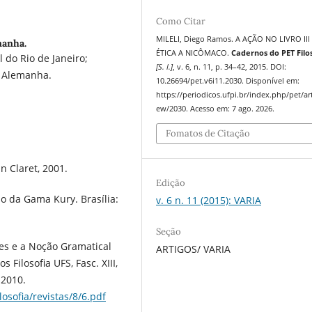
Como Citar
MILELI, Diego Ramos. A AÇÃO NO LIVRO III
manha.
ÉTICA A NICÔMACO.
Cadernos do PET Filo
 do Rio de Janeiro;
[S. l.]
, v. 6, n. 11, p. 34–42, 2015. DOI:
, Alemanha.
10.26694/pet.v6i11.2030. Disponível em:
https://periodicos.ufpi.br/index.php/pet/art
ew/2030. Acesso em: 7 ago. 2026.
Fomatos de Citação
n Claret, 2001.
Edição
o da Gama Kury. Brasília:
v. 6 n. 11 (2015): VARIA
Seção
es e a Noção Gramatical
ARTIGOS/ VARIA
Filosofia UFS, Fasc. XIII,
 2010.
osofia/revistas/8/6.pdf