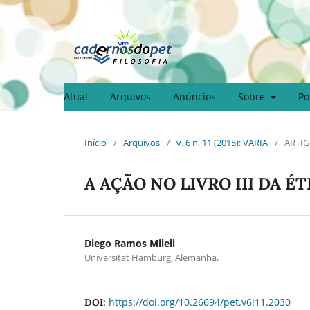
Atual
Arquivos
Anúncios
Sobre
Po
Início
/
Arquivos
/
v. 6 n. 11 (2015): VARIA
/
ARTIG
A AÇÃO NO LIVRO III DA É
Diego Ramos Mileli
Universität Hamburg, Alemanha.
https://doi.org/10.26694/pet.v6i11.2030
DOI: