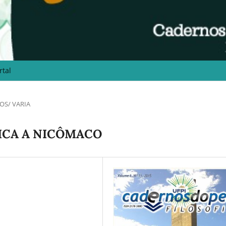
rtal
OS/ VARIA
TICA A NICÔMACO