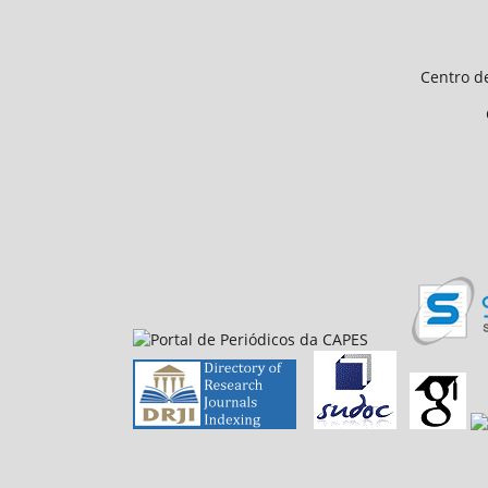
Endereço 
Universidade Federal d
Centro de Ciências Humanas e 
CEP 64.049-550, Teresina
E-mail: petfiloso