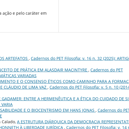
 ação e pelo caráter em
OS ARTEFATOS
,
Cadernos do PET Filosofia: v. 16 n. 32 (2025): ARTI
CEITO DE PRÁTICA EM ALASDAIR MACINTYRE
,
Cadernos do PET
 TEMÁTICAS VARIADAS
IMENTO E O CONSENSO ÉTICOS COMO CAMINHO PARA A FORMA
E CLÁUDIO DE LIMA VAZ
,
Cadernos do PET Filosofia: v. 5 n. 10 (2014
 GADAMER: ENTRE A HERMENÊUTICA E A ÉTICA DO CUIDADO DE S
: VARIA
NSABILIDADE E O BIOCENTRISMO EM HANS JONAS
,
Cadernos do PE
TE
a Calado,
A ESTRUTURA DIÁRQUICA DA DEMOCRACIA REPRESENTAT
 HONNETH À LIBERDADE JURÍDICA
,
Cadernos do PET Filosofia: v. 14 