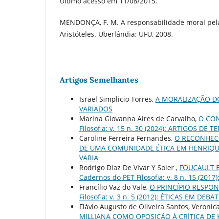
Último acesso em 11/08/2015.
MENDONÇA, F. M. A responsabilidade moral pela
Aristóteles. Uberlândia: UFU, 2008.
Artigos Semelhantes
Israel Simplicio Torres,
A MORALIZAÇÃO D
VARIADOS
Marina Giovanna Aires de Carvalho,
O CON
Filosofia: v. 15 n. 30 (2024): ARTIGOS DE
Caroline Ferreira Fernandes,
O RECONHEC
DE UMA COMUNIDADE ÉTICA EM HENRIQU
VARIA
Rodrigo Diaz De Vivar Y Soler ,
FOUCAULT E
Cadernos do PET Filosofia: v. 8 n. 15 (2017)
Francílio Vaz do Vale,
O PRINCÍPIO RESPO
Filosofia: v. 3 n. 5 (2012): ÉTICAS EM DEBA
Flávio Augusto de Oliveira Santos, Veronic
MILLIANA COMO OPOSIÇÃO À CRÍTICA DE