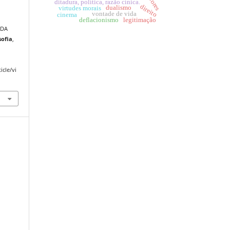
valores
ditadura, política, razão cínica.
direito
dualismo
virtudes morais
vontade de vida
cinema
deflacionismo
legitimação
 DA
sofia
,
icle/vi