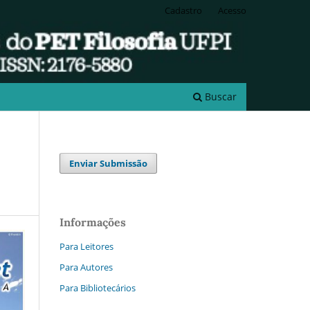
Cadastro
Acesso
Buscar
Enviar Submissão
Informações
Para Leitores
Para Autores
Para Bibliotecários