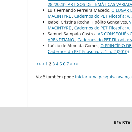
28 (2023): ARTIGOS DE TEMÁTICAS VARIAD
Luis Fernando Ferreira Macedo,
O LUGAR 
MACINTYRE
,
Cadernos do PET Filosofia: v. 
Isabel Cristina Rocha Hipólito Gonçalves,
V
MACINTYRE
,
Cadernos do PET Filosofia: v.
Samuel Sampaio Castro ,
AS CONSEQUÊNCI
ARENDTIANO
,
Cadernos do PET Filosofia: v
Laécio de Almeida Gomes,
O PRINCÍPIO D
Cadernos do PET Filosofia: v. 1 n. 2 (2010)
<<
<
1
2
3
4
5
6
7
>
>>
Você também pode
iniciar uma pesquisa avança
REVISTA