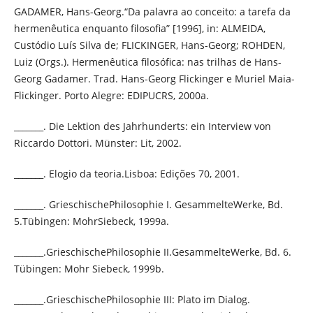
GADAMER, Hans-Georg.“Da palavra ao conceito: a tarefa da
hermenêutica enquanto filosofia” [1996], in: ALMEIDA,
Custódio Luís Silva de; FLICKINGER, Hans-Georg; ROHDEN,
Luiz (Orgs.). Hermenêutica filosófica: nas trilhas de Hans-
Georg Gadamer. Trad. Hans-Georg Flickinger e Muriel Maia-
Flickinger. Porto Alegre: EDIPUCRS, 2000a.
_______. Die Lektion des Jahrhunderts: ein Interview von
Riccardo Dottori. Münster: Lit, 2002.
_______. Elogio da teoria.Lisboa: Edições 70, 2001.
_______. GrieschischePhilosophie I. GesammelteWerke, Bd.
5.Tübingen: MohrSiebeck, 1999a.
_______.GrieschischePhilosophie II.GesammelteWerke, Bd. 6.
Tübingen: Mohr Siebeck, 1999b.
_______.GrieschischePhilosophie III: Plato im Dialog.