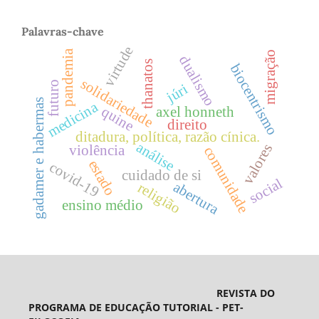
Palavras-chave
virtude
pandemia
migração
dualismo
thanatos
biocentrismo
solidariedade
futuro
júri
gadamer e habermas
medicina
quine
axel honneth
direito
ditadura, política, razão cínica.
análise
valores
violência
comunidade
estado
covid-19
cuidado de si
social
abertura
religião
ensino médio
REVISTA DO
PROGRAMA DE EDUCAÇÃO TUTORIAL - PET-