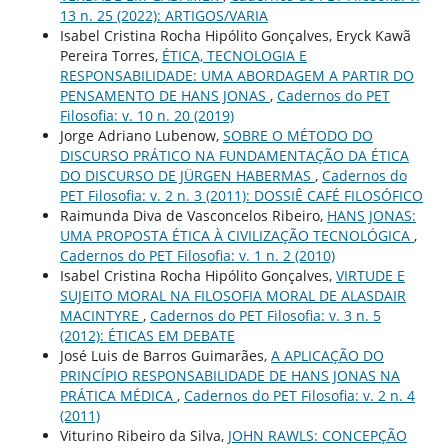
13 n. 25 (2022): ARTIGOS/VARIA
Isabel Cristina Rocha Hipólito Gonçalves, Eryck Kawã
Pereira Torres,
ÉTICA, TECNOLOGIA E
RESPONSABILIDADE: UMA ABORDAGEM A PARTIR DO
PENSAMENTO DE HANS JONAS
,
Cadernos do PET
Filosofia: v. 10 n. 20 (2019)
Jorge Adriano Lubenow,
SOBRE O MÉTODO DO
DISCURSO PRÁTICO NA FUNDAMENTAÇÃO DA ÉTICA
DO DISCURSO DE JÜRGEN HABERMAS
,
Cadernos do
PET Filosofia: v. 2 n. 3 (2011): DOSSIÊ CAFÉ FILOSÓFICO
Raimunda Diva de Vasconcelos Ribeiro,
HANS JONAS:
UMA PROPOSTA ÉTICA À CIVILIZAÇÃO TECNOLÓGICA
,
Cadernos do PET Filosofia: v. 1 n. 2 (2010)
Isabel Cristina Rocha Hipólito Gonçalves,
VIRTUDE E
SUJEITO MORAL NA FILOSOFIA MORAL DE ALASDAIR
MACINTYRE
,
Cadernos do PET Filosofia: v. 3 n. 5
(2012): ÉTICAS EM DEBATE
José Luis de Barros Guimarães,
A APLICAÇÃO DO
PRINCÍPIO RESPONSABILIDADE DE HANS JONAS NA
PRÁTICA MÉDICA
,
Cadernos do PET Filosofia: v. 2 n. 4
(2011)
Viturino Ribeiro da Silva,
JOHN RAWLS: CONCEPÇÃO