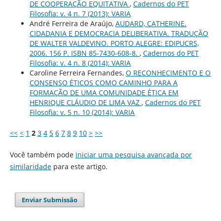
DE COOPERAÇÃO EQUITATIVA
,
Cadernos do PET
Filosofia: v. 4 n. 7 (2013): VARIA
André Ferreira de Araújo,
AUDARD, CATHERINE.
CIDADANIA E DEMOCRACIA DELIBERATIVA. TRADUÇÃO
DE WALTER VALDEVINO. PORTO ALEGRE: EDIPUCRS,
2006. 156 P. ISBN 85-7430-608-8.
,
Cadernos do PET
Filosofia: v. 4 n. 8 (2014): VARIA
Caroline Ferreira Fernandes,
O RECONHECIMENTO E O
CONSENSO ÉTICOS COMO CAMINHO PARA A
FORMAÇÃO DE UMA COMUNIDADE ÉTICA EM
HENRIQUE CLÁUDIO DE LIMA VAZ
,
Cadernos do PET
Filosofia: v. 5 n. 10 (2014): VARIA
<<
<
1
2
3
4
5
6
7
8
9
10
>
>>
Você também pode
iniciar uma pesquisa avançada por
similaridade
para este artigo.
Enviar Submissão