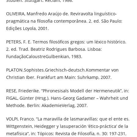
Studien. Stuttgart: Reclam, 1986.
OLIVEIRA, Manfredo Araújo de. Reviravolta linguístico-
pragmática na filosofia contemporânea. 2. ed. São Paulo:
Edições Loyola, 2001.
PETERS, F. E. Termos filosóficos gregos: um léxico histórico.
2. ed. Trad. Beatriz Rodrigues Barbosa. Lisboa:
FundaçãoCaloustreGulbenkian, 1983.
PLATON.Sophistes.Griechisch-deutsch.Kommentar von
Christian Iber. Frankfurt am Main: Suhrkamp, 2007.
RESE, Friederike. “Phronesisals Modell der Hermeneutik”, in:
FIGAL, Günter (Hrsg.). Hans-Georg Gadamer – Wahrheit und
Methode. Berlin: AkademieVerlag, 2007.
VOLPI, Franco. “La maravilla de lasmaravillas: que el ente es.
Wittgenstein, Heidegger y lasuperación ‘ético-práctica’ de la
metafísica”, in: Tópicos: Revista de Filosofía, n. 30: 197-231,