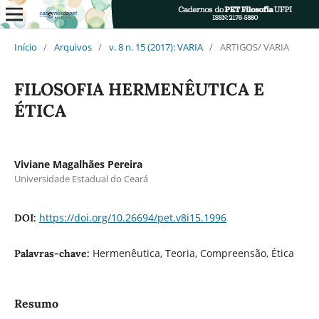
Início
/
Arquivos
/
v. 8 n. 15 (2017): VARIA
/
ARTIGOS/ VARIA
FILOSOFIA HERMENÊUTICA E
ÉTICA
Viviane Magalhães Pereira
Universidade Estadual do Ceará
https://doi.org/10.26694/pet.v8i15.1996
DOI:
Hermenêutica, Teoria, Compreensão, Ética
Palavras-chave:
Resumo