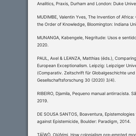
Analitics, Praxis, Durham and London: Duke Univer
MUDIMBE, Valentin Yves, The Invention of Africa: 
the Order of Knowledge, Bloomington: Indiana Uni
MUNANGA, Kabengele, Negritude: Usos e sentidos
2020.
PAUL, Axel & LEANZA, Matthias (éds.), Comparing
European Exceptionalism. Leipzig: Leipziger Univ
(Comparativ. Zeitschrift für Globalgeschichte un
Gesellschaftsforschung 30 (2020) 3/4).
RIBEIRO, Djamila, Pequeno manual antirracista. Sã
2019.
DE SOUSA SANTOS, Boaventura, Epistemologies f
against Epistemicide, Boulder: Paradigm, 2014.
TÁÍWÒ, Olúfẹ́mi, How colonialism pre-empted mod