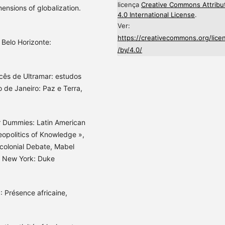
licença
Creative Commons Attribu
ensions of globalization.
4.0 International License
.
Ver:
https://creativecommons.org/lice
 Belo Horizonte:
/by/4.0/
ês de Ultramar: estudos
o de Janeiro: Paz e Terra,
r Dummies: Latin American
eopolitics of Knowledge »,
tcolonial Debate, Mabel
), New York: Duke
: Présence africaine,