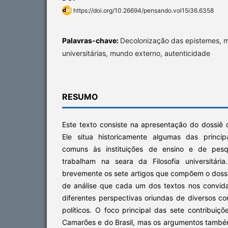
https://doi.org/10.26694/pensando.vol15i36.6358
Palavras-chave:
Decolonização das epistemes, m
universitárias, mundo externo, autenticidade
RESUMO
Este texto consiste na apresentação do dossiê 
Ele situa historicamente algumas das princip
comuns às instituições de ensino e de pesq
trabalham na seara da Filosofia universitári
brevemente os sete artigos que compõem o doss
de análise que cada um dos textos nos convida
diferentes perspectivas oriundas de diversos con
políticos. O foco principal das sete contribuiç
Camarões e do Brasil, mas os argumentos també