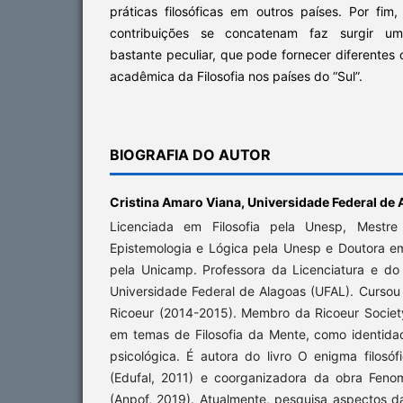
práticas filosóficas em outros países. Por fi
contribuições se concatenam faz surgir um h
bastante peculiar, que pode fornecer diferentes 
acadêmica da Filosofia nos países do “Sul”.
BIOGRAFIA DO AUTOR
Cristina Amaro Viana,
Universidade Federal de 
Licenciada em Filosofia pela Unesp, Mestre
Epistemologia e Lógica pela Unesp e Doutora e
pela Unicamp. Professora da Licenciatura e do
Universidade Federal de Alagoas (UFAL). Cursou
Ricoeur (2014-2015). Membro da Ricoeur Societ
em temas de Filosofia da Mente, como identida
psicológica. É autora do livro O enigma filosó
(Edufal, 2011) e coorganizadora da obra Feno
(Anpof, 2019). Atualmente, pesquisa aspectos d