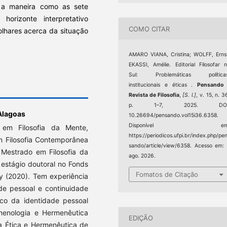
m, a maneira como as sete
orizonte interpretativo
COMO CITAR
olhares acerca da situação
AMARO VIANA, Cristina; WOLFF, Erns
EKASSI, Amélie. Editorial Filosofar 
Sul: Problemáticas políticas
institucionais e éticas .
Pensando 
Revista de Filosofia
,
[S. l.]
, v. 15, n. 3
p. 1–7, 2025. DOI
Alagoas
10.26694/pensando.vol15i36.6358.
Disponível em
 em Filosofia da Mente,
https://periodicos.ufpi.br/index.php/pe
m Filosofia Contemporânea
sando/article/view/6358. Acesso em:
 Mestrado em Filosofia da
ago. 2026.
 estágio doutoral no Fonds
Fomatos de Citação
y (2020). Tem experiência
de pessoal e continuidade
fico da identidade pessoal
menologia e Hermenêutica
EDIÇÃO
a Ética e Hermenêutica de