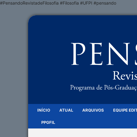
#PensandoRevistadeFilosofia #Filosofia #UFPI #pensando
INÍCIO
ATUAL
ARQUIVOS
EQUIPE EDI
PPGFIL