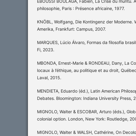
EBOUSSI BOULAGA, Fabien, La Crise du muntu. Aut
philosophie, Paris : Présence africaine, 1977.
KNÖBL, Wolfgang, Die Kontingenz der Moderne. W
Amerika, Frankfurt: Campus, 2007.
MARQUES, Lúcio Álvaro, Formas da filosofia brasile
Fi, 2023.
MBONDA, Ernest-Marie & RONDEAU, Dany, La Cont
locaux à l’éthique, au politique et au droit, Québe
Laval, 2015.
MENDIETA, Eduardo (éd.), Latin American Philosop
Debates. Bloomington: Indiana University Press, 
MIGNOLO, Walter & ESCOBAR, Arturo (éds.), Globa
colonial option. London, New York: Routledge, 20
MIGNOLO, Walter & WALSH, Cathérine, On Decolon