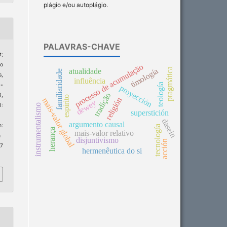
plágio e/ou autoplágio.
PALAVRAS-CHAVE
t;
no
processo de acumulação
pragmática
timología
atualidade
familiaridade
,
influência
teología
-
proyección
tradição
6,
espirito
religión
mais-valor global
dewey
:
instrumentalismo
superstición
dasein
argumento causal
:
tecnología
herança
mais-valor relativo
n
disjuntivismo
acción
 7
hermenêutica do si