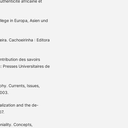
henticité africaine et
ege in Europa, Asien und
ira. Cachoeirinha : Editora
ribution des savoirs
c: Presses Universitaires de
hy. Currents, Issues,
2003.
lization and the de-
07.
iality. Concepts,