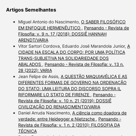
Artigos Semelhantes
Miguel Antonio do Nascimento,
O SABER FILOSÓFICO
EM ENFOQUE HERMENÊUTICO
,
Pensando - Revista de
Filosofia: v. 9 n. 17 (2018): DOSSIÊ HANNAH
ARENDT/VARIA
Vitor Sartori Cordova, Eduardo José Marandola Junior,
A
CIDADE NA ESCALA DO CORPO: POR UMA POLÍTICA
TRANS-SUBJETIVA NA SOLIDARIEDADE DOS
ABALADOS
,
Pensando - Revista de Filosofia: v. 13 n.
28 (2022): VARIA
Jean Felipe de Assis,
A QUESTÃO MAQUIAVÉLICA E AS
DIFERENTES FORMAS DE GOVERNO NA ORDENAÇÃO
DO STATO: UMA LEITURA DO DISCORSO SOPRA IL
RIFORMARE LO STATO DE FIRENZE
,
Pensando -
Revista de Filosofia: v. 10 n. 21 (2019): DOSSIÊ
CIVILIZAÇÃO DO RENASCIMENTO/VARIA
Daniel Arruda Nascimento,
A ciência como doadora de
verdade: entre Heidegger e Nietzsche
,
Pensando -
Revista de Filosofia: v. 1 n. 2 (2010): FILOSOFIA DA
TÉCNICA