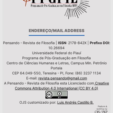
ENDEREÇO/MAIL ADDRESS
Pensando - Revista de Filosofia |
ISSN
: 2178-842X |
Prefixo DOI
:
10.26694
Universidade Federal do Piauí
Programa de Pós-Graduação em Filosofia
Centro de Ciências Humanas e Letras, Campus Min. Petrônio
Portela
CEP 64.049-550, Teresina - PI, Fone: (86) 3237 1134
E-mail:
revista.pensando@gmail.com
A Pensando - Revista de Filosofia esta Licenciado com
Creative
Commons Attribution 4.0 International (CC BY 4.0)
OJS customizado por:
Luis Andrés Castillo B.