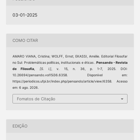
03-01-2025
COMO CITAR
AMARO VIANA, Cristina; WOLFF, Ernst; EKASSI, Amélie. Editorial Filosofar
no Sul: Problemáticas políticas, institucionais e éticas .
Pensando - Revista
de Filosofia
,
[S. l.]
, v. 15, n. 36, p. 1–7, 2025. DOI:
10.26694/pensando.vol15i36.6358. Disponível em:
https://periodicos.ufpi.br/index.php/pensando/article/view/6358. Acesso
em: 6 ago. 2026.
Fomatos de Citação
EDIÇÃO