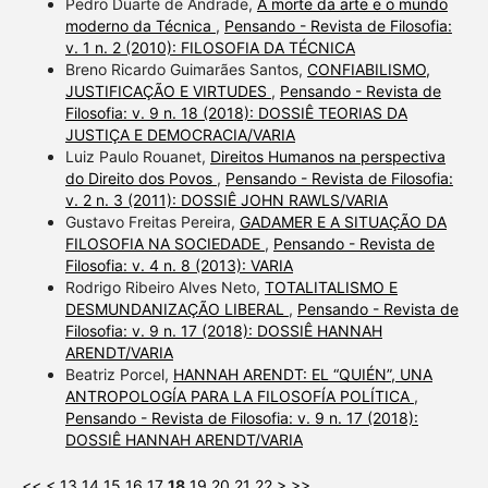
Pedro Duarte de Andrade,
A morte da arte e o mundo
moderno da Técnica
,
Pensando - Revista de Filosofia:
v. 1 n. 2 (2010): FILOSOFIA DA TÉCNICA
Breno Ricardo Guimarães Santos,
CONFIABILISMO,
JUSTIFICAÇÃO E VIRTUDES
,
Pensando - Revista de
Filosofia: v. 9 n. 18 (2018): DOSSIÊ TEORIAS DA
JUSTIÇA E DEMOCRACIA/VARIA
Luiz Paulo Rouanet,
Direitos Humanos na perspectiva
do Direito dos Povos
,
Pensando - Revista de Filosofia:
v. 2 n. 3 (2011): DOSSIÊ JOHN RAWLS/VARIA
Gustavo Freitas Pereira,
GADAMER E A SITUAÇÃO DA
FILOSOFIA NA SOCIEDADE
,
Pensando - Revista de
Filosofia: v. 4 n. 8 (2013): VARIA
Rodrigo Ribeiro Alves Neto,
TOTALITALISMO E
DESMUNDANIZAÇÃO LIBERAL
,
Pensando - Revista de
Filosofia: v. 9 n. 17 (2018): DOSSIÊ HANNAH
ARENDT/VARIA
Beatriz Porcel,
HANNAH ARENDT: EL “QUIÉN”, UNA
ANTROPOLOGÍA PARA LA FILOSOFÍA POLÍTICA
,
Pensando - Revista de Filosofia: v. 9 n. 17 (2018):
DOSSIÊ HANNAH ARENDT/VARIA
<<
<
13
14
15
16
17
18
19
20
21
22
>
>>