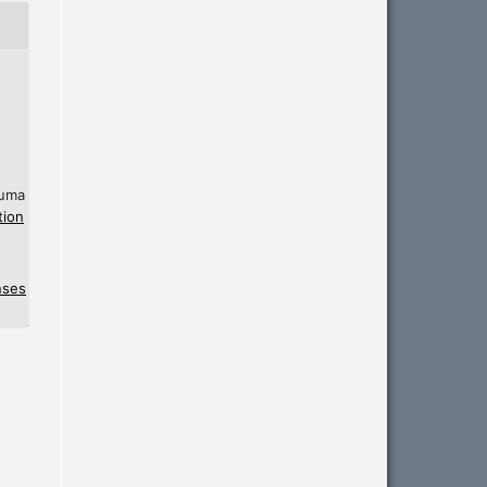
 uma
tion
nses