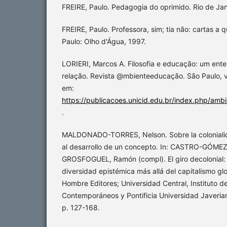
FREIRE, Paulo. Pedagogia do oprimido. Rio de Jan
FREIRE, Paulo. Professora, sim; tia não: cartas a
Paulo: Olho d'Água, 1997.
LORIERI, Marcos A. Filosofia e educação: um ent
relação. Revista @mbienteeducação. São Paulo, v.
em:
https://publicacoes.unicid.edu.br/index.php/amb
.
MALDONADO-TORRES, Nelson. Sobre la colonialida
al desarrollo de un concepto. In: CASTRO-GÓMEZ
GROSFOGUEL, Ramón (compl). El giro decolonial: 
diversidad epistémica más allá del capitalismo glo
Hombre Editores; Universidad Central, Instituto d
Contemporáneos y Pontificia Universidad Javeriana
p. 127-168.