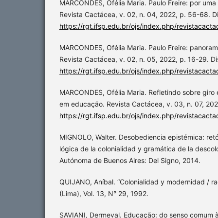
MARCONDES, Ofélia Maria. Paulo Freire: por um
Revista Cactácea, v. 02, n. 04, 2022, p. 56-68. D
https://rgt.ifsp.edu.br/ojs/index.php/revistacacta
MARCONDES, Ofélia Maria. Paulo Freire: panorama 
Revista Cactácea, v. 02, n. 05, 2022, p. 16-29. D
https://rgt.ifsp.edu.br/ojs/index.php/revistacacta
MARCONDES, Ofélia Maria. Refletindo sobre giro 
em educação. Revista Cactácea, v. 03, n. 07, 202
https://rgt.ifsp.edu.br/ojs/index.php/revistacacta
MIGNOLO, Walter. Desobediencia epistémica: retó
lógica de la colonialidad y gramática de la descol
Autónoma de Buenos Aires: Del Signo, 2014.
QUIJANO, Aníbal. “Colonialidad y modernidad / ra
(Lima), Vol. 13, N° 29, 1992.
SAVIANI, Dermeval. Educação: do senso comum à c