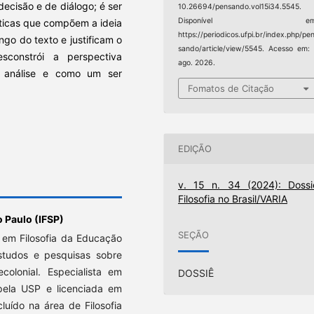
ecisão e de diálogo; é ser
10.26694/pensando.vol15i34.5545.
Disponível em
ísticas que compõem a ideia
https://periodicos.ufpi.br/index.php/pe
ngo do texto e justificam o
sando/article/view/5545. Acesso em:
sconstrói a perspectiva
ago. 2026.
 análise e como um ser
Fomatos de Citação
EDIÇÃO
v. 15 n. 34 (2024): Dossi
Filosofia no Brasil/VARIA
o Paulo (IFSP)
SEÇÃO
 em Filosofia da Educação
tudos e pesquisas sobre
colonial. Especialista em
DOSSIÊ
 pela USP e licenciada em
uído na área de Filosofia