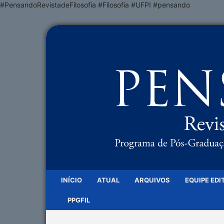
#PensandoRevistadeFilosofia #Filosofia #UFPI #pensando
INÍCIO
ATUAL
ARQUIVOS
EQUIPE EDI
PPGFIL