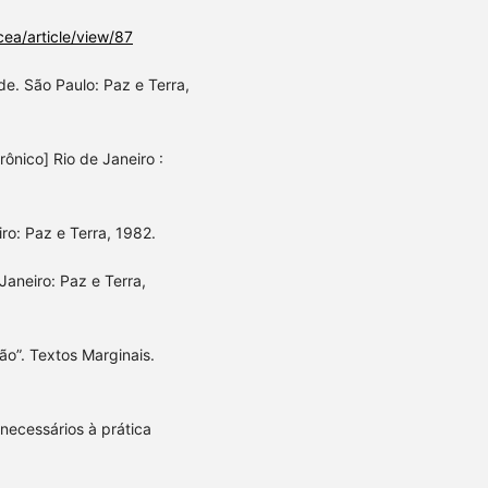
cea/article/view/87
e. São Paulo: Paz e Terra,
ônico] Rio de Janeiro :
ro: Paz e Terra, 1982.
aneiro: Paz e Terra,
o”. Textos Marginais.
necessários à prática