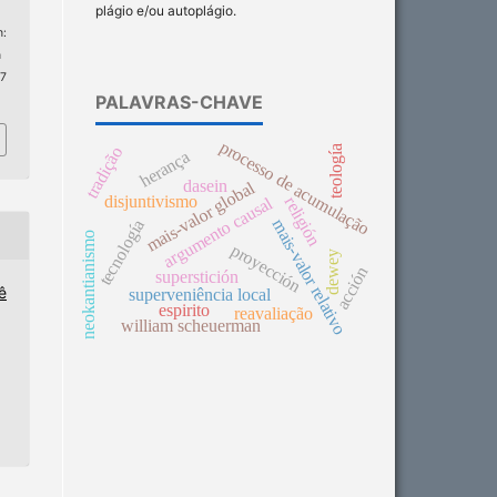
plágio e/ou autoplágio.
:
n
 7
PALAVRAS-CHAVE
processo de acumulação
teología
tradição
herança
dasein
mais-valor global
disjuntivismo
argumento causal
religión
mais-valor relativo
tecnología
neokantianismo
proyección
dewey
acción
superstición
ê
superveniência local
espirito
reavaliação
william scheuerman