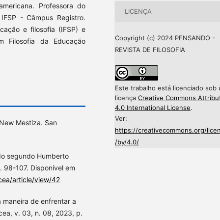
americana. Professora do
LICENÇA
 IFSP - Câmpus Registro.
ação e filosofia (IFSP) e
Copyright (c) 2024 PENSANDO -
 Filosofia da Educação
REVISTA DE FILOSOFIA
Este trabalho está licenciado sob
licença
Creative Commons Attribu
4.0 International License
.
Ver:
 New Mestiza. San
https://creativecommons.org/lice
/by/4.0/
ado segundo Humberto
. 98-107. Disponível em
cea/article/view/42
a maneira de enfrentar a
ea, v. 03, n. 08, 2023, p.