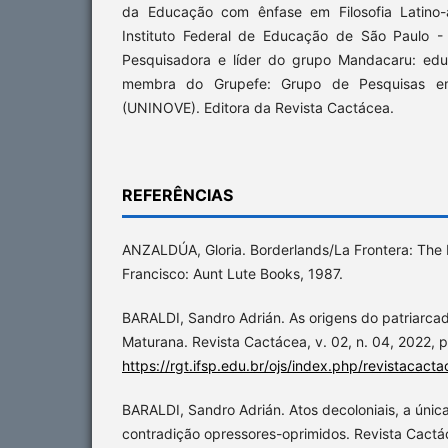
da Educação com ênfase em Filosofia Latino-
Instituto Federal de Educação de São Paulo -
Pesquisadora e líder do grupo Mandacaru: educ
membra do Grupefe: Grupo de Pesquisas em
(UNINOVE). Editora da Revista Cactácea.
REFERÊNCIAS
ANZALDÚA, Gloria. Borderlands/La Frontera: The
Francisco: Aunt Lute Books, 1987.
BARALDI, Sandro Adrián. As origens do patriarc
Maturana. Revista Cactácea, v. 02, n. 04, 2022, p
https://rgt.ifsp.edu.br/ojs/index.php/revistacacta
BARALDI, Sandro Adrián. Atos decoloniais, a únic
contradição opressores-oprimidos. Revista Cactác