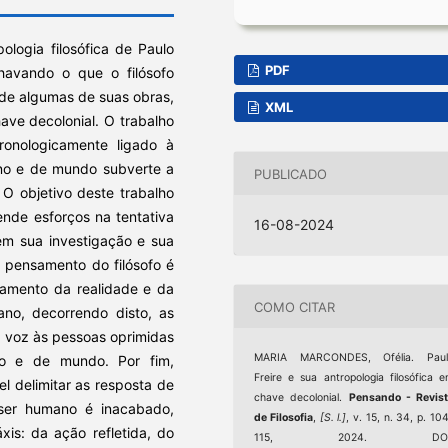
logia filosófica de Paulo
PDF
nhavando o que o filósofo
de algumas de suas obras,
XML
have decolonial. O trabalho
ronologicamente ligado à
ano e de mundo subverte a
PUBLICADO
. O objetivo deste trabalho
nde esforços na tentativa
16-08-2024
 em sua investigação e sua
 pensamento do filósofo é
lamento da realidade e da
COMO CITAR
ano, decorrendo disto, as
dá voz às pessoas oprimidas
MARIA MARCONDES, Ofélia. Paul
no e de mundo. Por fim,
Freire e sua antropologia filosófica 
el delimitar as resposta de
chave decolonial.
Pensando - Revis
ser humano é inacabado,
de Filosofia
,
[S. l.]
, v. 15, n. 34, p. 10
is: da ação refletida, do
115, 2024. DOI