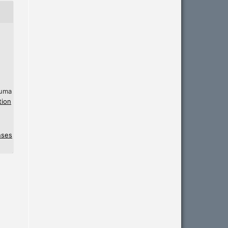
 uma
tion
nses