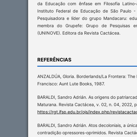
da Educação com ênfase em Filosofia Latino-
Instituto Federal de Educação de São Paulo -
Pesquisadora e líder do grupo Mandacaru: educ
membra do Grupefe: Grupo de Pesquisas em
(UNINOVE). Editora da Revista Cactácea.
REFERÊNCIAS
ANZALDÚA, Gloria. Borderlands/La Frontera: The
Francisco: Aunt Lute Books, 1987.
BARALDI, Sandro Adrián. As origens do patriarc
Maturana. Revista Cactácea, v. 02, n. 04, 2022, p
https://rgt.ifsp.edu.br/ojs/index.php/revistacacta
BARALDI, Sandro Adrián. Atos decoloniais, a únic
contradição opressores-oprimidos. Revista Cactác