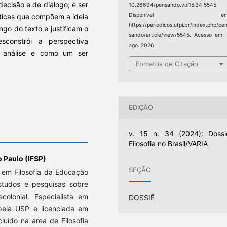
ecisão e de diálogo; é ser
10.26694/pensando.vol15i34.5545.
Disponível em
ísticas que compõem a ideia
https://periodicos.ufpi.br/index.php/pe
ngo do texto e justificam o
sando/article/view/5545. Acesso em:
sconstrói a perspectiva
ago. 2026.
 análise e como um ser
Fomatos de Citação
EDIÇÃO
v. 15 n. 34 (2024): Dossi
Filosofia no Brasil/VARIA
o Paulo (IFSP)
SEÇÃO
 em Filosofia da Educação
tudos e pesquisas sobre
colonial. Especialista em
DOSSIÊ
 pela USP e licenciada em
uído na área de Filosofia