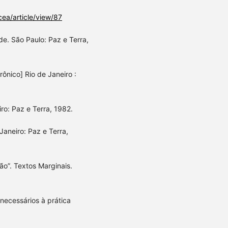
cea/article/view/87
e. São Paulo: Paz e Terra,
ônico] Rio de Janeiro :
ro: Paz e Terra, 1982.
aneiro: Paz e Terra,
o”. Textos Marginais.
necessários à prática