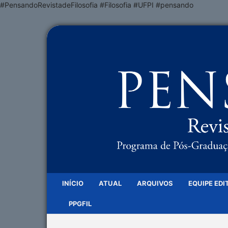
#PensandoRevistadeFilosofia #Filosofia #UFPI #pensando
INÍCIO
ATUAL
ARQUIVOS
EQUIPE EDI
PPGFIL