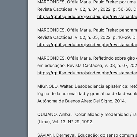
MARCONDES, Ofélia Maria. Paulo Freire: por um
Revista Cactácea, v. 02, n. 04, 2022, p. 56-68. D
https://rgt.ifsp.edu.br/ojs/index.php/revistacacta
MARCONDES, Ofélia Maria. Paulo Freire: panorama 
Revista Cactácea, v. 02, n. 05, 2022, p. 16-29. D
https://rgt.ifsp.edu.br/ojs/index.php/revistacacta
MARCONDES, Ofélia Maria. Refletindo sobre giro 
em educação. Revista Cactácea, v. 03, n. 07, 202
https://rgt.ifsp.edu.br/ojs/index.php/revistacacta
MIGNOLO, Walter. Desobediencia epistémica: retó
lógica de la colonialidad y gramática de la descol
Autónoma de Buenos Aires: Del Signo, 2014.
QUIJANO, Aníbal. “Colonialidad y modernidad / ra
(Lima), Vol. 13, N° 29, 1992.
SAVIANI, Dermeval. Educação: do senso comum à c