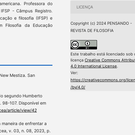
americana. Professora do
LICENÇA
 IFSP - Câmpus Registro.
ação e filosofia (IFSP) e
Copyright (c) 2024 PENSANDO -
 Filosofia da Educação
REVISTA DE FILOSOFIA
Este trabalho está licenciado sob
licença
Creative Commons Attribu
4.0 International License
.
Ver:
 New Mestiza. San
https://creativecommons.org/lice
/by/4.0/
ado segundo Humberto
. 98-107. Disponível em
cea/article/view/42
a maneira de enfrentar a
ea, v. 03, n. 08, 2023, p.