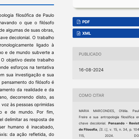
logia filosófica de Paulo
PDF
nhavando o que o filósofo
de algumas de suas obras,
XML
have decolonial. O trabalho
ronologicamente ligado à
ano e de mundo subverte a
PUBLICADO
. O objetivo deste trabalho
nde esforços na tentativa
16-08-2024
 em sua investigação e sua
 pensamento do filósofo é
lamento da realidade e da
COMO CITAR
ano, decorrendo disto, as
dá voz às pessoas oprimidas
MARIA MARCONDES, Ofélia. Paul
no e de mundo. Por fim,
Freire e sua antropologia filosófica 
el delimitar as resposta de
chave decolonial.
Pensando - Revis
ser humano é inacabado,
de Filosofia
,
[S. l.]
, v. 15, n. 34, p. 10
is: da ação refletida, do
115, 2024. DOI