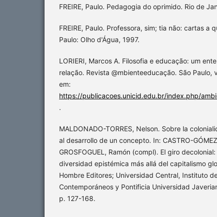
FREIRE, Paulo. Pedagogia do oprimido. Rio de Jan
FREIRE, Paulo. Professora, sim; tia não: cartas a
Paulo: Olho d'Água, 1997.
LORIERI, Marcos A. Filosofia e educação: um ent
relação. Revista @mbienteeducação. São Paulo, v.
em:
https://publicacoes.unicid.edu.br/index.php/amb
.
MALDONADO-TORRES, Nelson. Sobre la colonialida
al desarrollo de un concepto. In: CASTRO-GÓMEZ
GROSFOGUEL, Ramón (compl). El giro decolonial: 
diversidad epistémica más allá del capitalismo glo
Hombre Editores; Universidad Central, Instituto d
Contemporáneos y Pontificia Universidad Javeriana
p. 127-168.