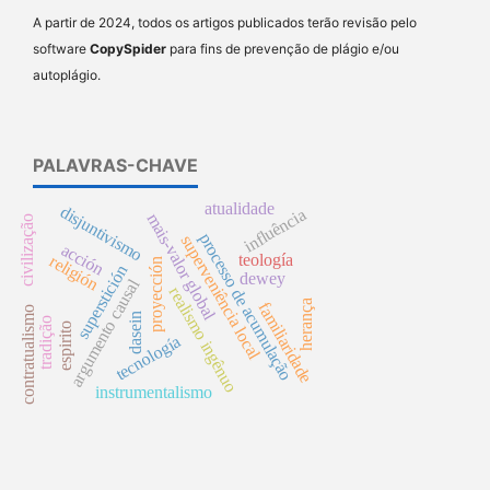
A partir de 2024, todos os artigos publicados terão revisão pelo
software
CopySpider
para fins de prevenção de plágio e/ou
autoplágio.
PALAVRAS-CHAVE
atualidade
disjuntivismo
influência
mais-valor global
civilização
processo de acumulação
superveniência local
acción
teología
religión
proyección
superstición
dewey
argumento causal
realismo ingênuo
herança
familiaridade
contratualismo
dasein
tradição
espirito
tecnología
instrumentalismo