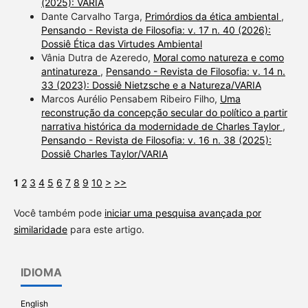
(2025): VARIA
Dante Carvalho Targa,
Primórdios da ética ambiental
,
Pensando - Revista de Filosofia: v. 17 n. 40 (2026):
Dossiê Ética das Virtudes Ambiental
Vânia Dutra de Azeredo,
Moral como natureza e como
antinatureza
,
Pensando - Revista de Filosofia: v. 14 n.
33 (2023): Dossiê Nietzsche e a Natureza/VARIA
Marcos Aurélio Pensabem Ribeiro Filho,
Uma
reconstrução da concepção secular do político a partir
narrativa histórica da modernidade de Charles Taylor
,
Pensando - Revista de Filosofia: v. 16 n. 38 (2025):
Dossiê Charles Taylor/VARIA
1
2
3
4
5
6
7
8
9
10
>
>>
Você também pode
iniciar uma pesquisa avançada por
similaridade
para este artigo.
IDIOMA
English