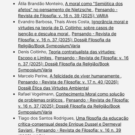
Átila Brandão Monteiro,
A moral como "Semiótica dos
afetos" no pensamento de Nietzsche
,
Pensando -
Revista de Filosofia: v. 16 n. 39 (2025): VARIA
Evandro Barbosa, Thais Alves Costa,
Ignorância moral e
virtudes na teoria de D. Coitinho: sobre casos de
isenção e desculpa moral
,
Pensando - Revista de
Filosofia: v. 16 n. 37 (2025): Dossiê Filosofia da
Religião/Book Symposium/Varia
Denis Coitinho,
Teoria contratualista das virtudes:
Escopo e Limites
,
Pensando - Revista de Filosofia: v. 16
n. 37 (2025): Dossiê Filosofia da Religião/Book
Symposium/Varia
Marcelo Perine,
A felicidade de viver humanamente
,
Pensando - Revista de Filosofia: v. 17 n. 40 (2026):
Dossiê Ética das Virtudes Ambiental
Rafael Vogelmann,
Conhecimento Moral como solução
de problemas práticos
,
Pensando - Revista de Filosofia:
v. 16 n. 37 (2025): Dossiê Filosofia da Religião/Book
Symposium/Varia
Tiago dos Santos Rodrigues,
Uma filosofia da educação
crítica-consensual desde Enrique Dussel e Dermeval
Saviani
,
Pensando - Revista de Filosofia: v. 16 n. 39