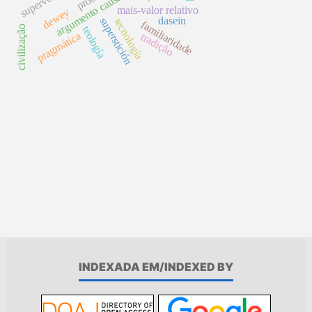
argumento causal
mais-valor relativo
dewey
dasein
superstición
tecnología
familiaridade
civilização
teología
pragmática
tradição
INDEXADA EM/INDEXED BY