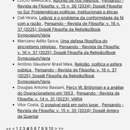
LUCIO MARQUES,
Autores de nós mesmos
,
Pensando -
Revista de Filosofia: v. 15 n. 36 (2024): Dossiê Filosofar
no Sul: Problemáticas políticas, institucionais e éticas
Celi Hirata,
Leibniz e o problema da conformidade da fé
com a razão
,
Pensando - Revista de Filosofia: v. 16 n.
37 (2025): Dossiê Filosofia da Religião/Book
Symposium/Varia
Marciano Adilio Spica,
Uma defesa filosófica do
sincretismo religioso
,
Pensando - Revista de Filosofia:
v. 16 n. 37 (2025): Dossiê Filosofia da Religião/Book
Symposium/Varia
Antônio Glaudenir Brasil Maia,
Religião, política e esfera
pública
,
Pensando - Revista de Filosofia: v. 16 n. 37
(2025): Dossiê Filosofia da Religião/Book
Symposium/Varia
Douglas Antonio Bassani,
Percy W. Bridgman e a análise
do Operacionalismo em 1953
,
Pensando - Revista de
Filosofia: v. 14 n. 31 (2023): VARIA
Vítor Costa,
O possível está em outro lugar
,
Pensando -
Revista de Filosofia: v. 15 n. 35 (2024): Dossiê Antero
de Quental
<<
<
1
2
3
4
5
6
7
8
9
10
>
>>