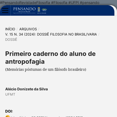
#PensandoRevistadeFilosofia #Filosofia #UFPI #pensando
INÍCIO
/
ARQUIVOS
/
V. 15 N. 34 (2024): DOSSIÊ FILOSOFIA NO BRASIL/VARIA
/
DOSSIÊ
Primeiro caderno do aluno de
antropofagia
(Memórias póstumas de um filósofo brasileiro)
Alécio Donizete da Silva
UFMT
DOI: