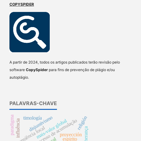
COPYSPIDER
A partir de 2024, todos os artigos publicados terão revisão pelo
software
CopySpider
para fins de prevenção de plágio e/ou
autoplágio.
PALAVRAS-CHAVE
disjuntivismo
paradigma
religión
timología
processo de acumulação
mais-valor global
influência
superveniência local
herança
proyección
espirito