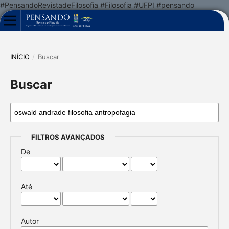
#PensandoRevistadeFilosofia #Filosofia #UFPI #pensando
INÍCIO
/
Buscar
Buscar
FILTROS AVANÇADOS
De
Até
Autor