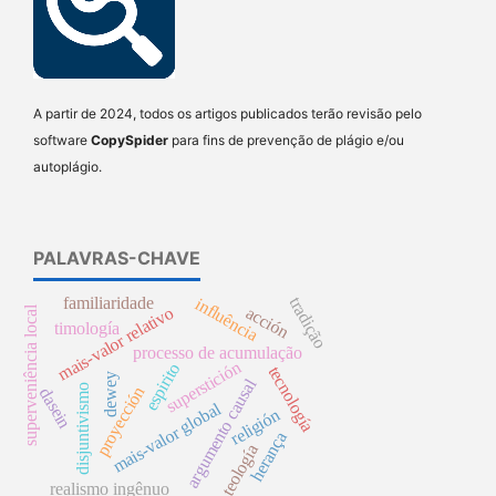
A partir de 2024, todos os artigos publicados terão revisão pelo
software
CopySpider
para fins de prevenção de plágio e/ou
autoplágio.
PALAVRAS-CHAVE
familiaridade
tradição
influência
mais-valor relativo
acción
superveniência local
timología
processo de acumulação
superstición
espirito
tecnología
dewey
argumento causal
disjuntivismo
proyección
dasein
mais-valor global
religión
herança
teología
realismo ingênuo