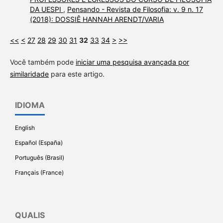
DA UESPI
,
Pensando - Revista de Filosofia: v. 9 n. 17
(2018): DOSSIÊ HANNAH ARENDT/VARIA
<<
<
27
28
29
30
31
32
33
34
>
>>
Você também pode
iniciar uma pesquisa avançada por
similaridade
para este artigo.
IDIOMA
English
Español (España)
Português (Brasil)
Français (France)
QUALIS