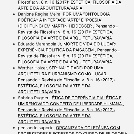
Filosofia: v. 8 n. 16 (2017): ESTÉTICA, FILOSOFIA DA
ARTE E DA ARQUITETURA/VARIA
Danjone Regina Meira,
POR UMA “ONTOLOGIA
POÉTICA”: A INTERFACE “ARTE” E “POESIA”
(DICHTUNG) EM MARTIN HEIDEGGER
,
Pensando -
Revista de Filosofia: v. 8 n. 16 (2017): ESTÉTICA,
FILOSOFIA DA ARTE E DA ARQUITETURA/VARIA
Eduardo Marandola Jr,
MORTE E VIDA DO LUGAR:
EXPERIÊNCIA POLÍTICA DA PAISAGEM
,
Pensando -
Revista de Filosofia: v. 8 n. 16 (2017): ESTÉTICA,
FILOSOFIA DA ARTE E DA ARQUITETURA/VARIA
Werther Holzer,
SER-NA-CIDADE: POR UMA
ARQUITETURA E URBANISMO COMO LUGAR
,
Pensando - Revista de Filosofia: v. 8 n. 16 (2017):
ESTÉTICA, FILOSOFIA DA ARTE E DA
ARQUITETURA/VARIA
Sabrina Ruggeri,
ÉTICA DE COERÊNCIA DIALÉTICA E
UM RENOVADO CONCEITO DE LIBERDADE HUMANA
,
Pensando - Revista de Filosofia: v. 8 n. 16 (2017):
ESTÉTICA, FILOSOFIA DA ARTE E DA
ARQUITETURA/VARIA
pensando suporte,
ORGANIZADA COLETÂNEA COM
PROFESSORES E EGRESSOS DO CURSO DE FILOSOFIA