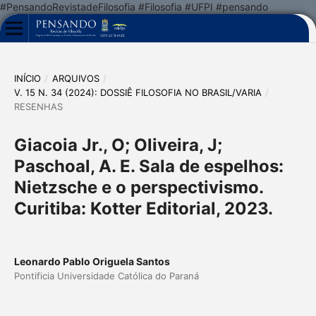
#PensandoRevistadeFilosofia #Filosofia #UFPI #pensando
INÍCIO
/
ARQUIVOS
/
V. 15 N. 34 (2024): DOSSIÊ FILOSOFIA NO BRASIL/VARIA
/
RESENHAS
Giacoia Jr., O; Oliveira, J;
Paschoal, A. E. Sala de espelhos:
Nietzsche e o perspectivismo.
Curitiba: Kotter Editorial, 2023.
Leonardo Pablo Origuela Santos
Pontificia Universidade Católica do Paraná