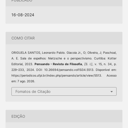
PUBLICADO
16-08-2024
COMO CITAR
ORIGUELA SANTOS, Leonardo Pablo. Giacoia Jr., O; Oliveira, J; Paschoal,
A. E. Sala de espelhos: Nietzsche e o perspectivismo. Curitiba: Kotter
Editorial, 2023.
Pensando - Revista de Filosofia
,
[S. l.]
, v. 15, n. 34, p.
229–233, 2024. DOI: 10.26694/pensando.vol15i34.5513. Disponível em:
https://periodicos.ufpi.br/index.php/pensando/article/view/5513. Acesso
em: 7 ago. 2026.
Fomatos de Citação
EDIÇÃO