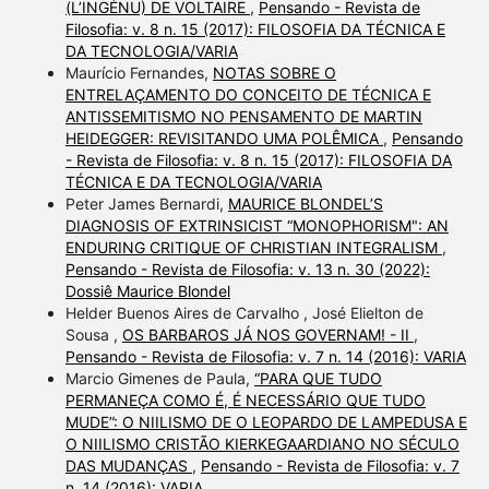
(L’INGÉNU) DE VOLTAIRE
,
Pensando - Revista de
Filosofia: v. 8 n. 15 (2017): FILOSOFIA DA TÉCNICA E
DA TECNOLOGIA/VARIA
Maurício Fernandes,
NOTAS SOBRE O
ENTRELAÇAMENTO DO CONCEITO DE TÉCNICA E
ANTISSEMITISMO NO PENSAMENTO DE MARTIN
HEIDEGGER: REVISITANDO UMA POLÊMICA
,
Pensando
- Revista de Filosofia: v. 8 n. 15 (2017): FILOSOFIA DA
TÉCNICA E DA TECNOLOGIA/VARIA
Peter James Bernardi,
MAURICE BLONDEL’S
DIAGNOSIS OF EXTRINSICIST “MONOPHORISM": AN
ENDURING CRITIQUE OF CHRISTIAN INTEGRALISM
,
Pensando - Revista de Filosofia: v. 13 n. 30 (2022):
Dossiê Maurice Blondel
Helder Buenos Aires de Carvalho , José Elielton de
Sousa ,
OS BARBAROS JÁ NOS GOVERNAM! - II
,
Pensando - Revista de Filosofia: v. 7 n. 14 (2016): VARIA
Marcio Gimenes de Paula,
“PARA QUE TUDO
PERMANEÇA COMO É, É NECESSÁRIO QUE TUDO
MUDE”: O NIILISMO DE O LEOPARDO DE LAMPEDUSA E
O NIILISMO CRISTÃO KIERKEGAARDIANO NO SÉCULO
DAS MUDANÇAS
,
Pensando - Revista de Filosofia: v. 7
n. 14 (2016): VARIA