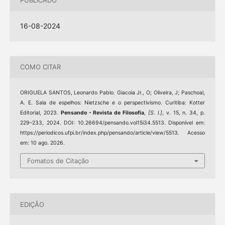
PUBLICADO
16-08-2024
COMO CITAR
ORIGUELA SANTOS, Leonardo Pablo. Giacoia Jr., O; Oliveira, J; Paschoal,
A. E. Sala de espelhos: Nietzsche e o perspectivismo. Curitiba: Kotter
Editorial, 2023.
Pensando - Revista de Filosofia
,
[S. l.]
, v. 15, n. 34, p.
229–233, 2024. DOI: 10.26694/pensando.vol15i34.5513. Disponível em:
https://periodicos.ufpi.br/index.php/pensando/article/view/5513. Acesso
em: 10 ago. 2026.
Fomatos de Citação
EDIÇÃO