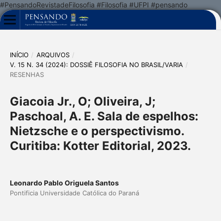
#PensandoRevistadeFilosofia #Filosofia #UFPI #pensando
INÍCIO
/
ARQUIVOS
/
V. 15 N. 34 (2024): DOSSIÊ FILOSOFIA NO BRASIL/VARIA
/
RESENHAS
Giacoia Jr., O; Oliveira, J;
Paschoal, A. E. Sala de espelhos:
Nietzsche e o perspectivismo.
Curitiba: Kotter Editorial, 2023.
Leonardo Pablo Origuela Santos
Pontificia Universidade Católica do Paraná