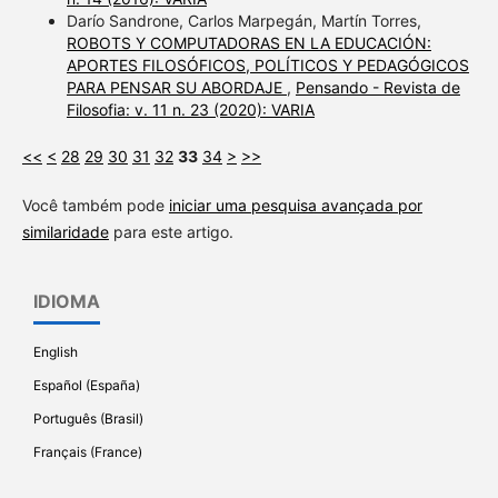
Darío Sandrone, Carlos Marpegán, Martín Torres,
ROBOTS Y COMPUTADORAS EN LA EDUCACIÓN:
APORTES FILOSÓFICOS, POLÍTICOS Y PEDAGÓGICOS
PARA PENSAR SU ABORDAJE
,
Pensando - Revista de
Filosofia: v. 11 n. 23 (2020): VARIA
<<
<
28
29
30
31
32
33
34
>
>>
Você também pode
iniciar uma pesquisa avançada por
similaridade
para este artigo.
IDIOMA
English
Español (España)
Português (Brasil)
Français (France)