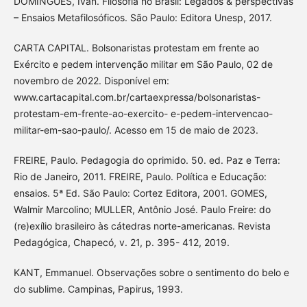
DOMINGUES, Ivan. Filosofia no Brasil: Legados & perspectivas
– Ensaios Metafilosóficos. São Paulo: Editora Unesp, 2017.
CARTA CAPITAL. Bolsonaristas protestam em frente ao
Exército e pedem intervenção militar em São Paulo, 02 de
novembro de 2022. Disponível em:
www.cartacapital.com.br/cartaexpressa/bolsonaristas-
protestam-em-frente-ao-exercito- e-pedem-intervencao-
militar-em-sao-paulo/. Acesso em 15 de maio de 2023.
FREIRE, Paulo. Pedagogia do oprimido. 50. ed. Paz e Terra:
Rio de Janeiro, 2011. FREIRE, Paulo. Política e Educação:
ensaios. 5ª Ed. São Paulo: Cortez Editora, 2001. GOMES,
Walmir Marcolino; MULLER, Antônio José. Paulo Freire: do
(re)exílio brasileiro às cátedras norte-americanas. Revista
Pedagógica, Chapecó, v. 21, p. 395- 412, 2019.
KANT, Emmanuel. Observações sobre o sentimento do belo e
do sublime. Campinas, Papirus, 1993.