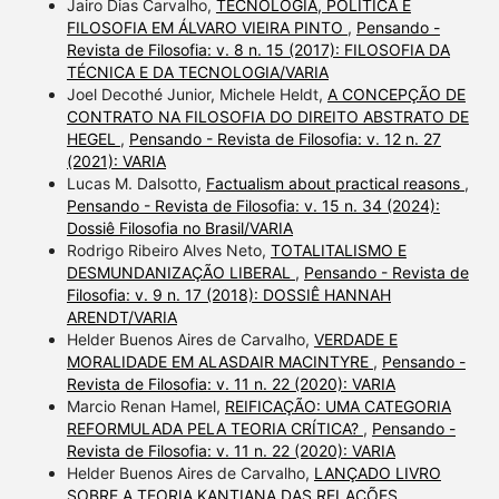
Jairo Dias Carvalho,
TECNOLOGIA, POLÍTICA E
FILOSOFIA EM ÁLVARO VIEIRA PINTO
,
Pensando -
Revista de Filosofia: v. 8 n. 15 (2017): FILOSOFIA DA
TÉCNICA E DA TECNOLOGIA/VARIA
Joel Decothé Junior, Michele Heldt,
A CONCEPÇÃO DE
CONTRATO NA FILOSOFIA DO DIREITO ABSTRATO DE
HEGEL
,
Pensando - Revista de Filosofia: v. 12 n. 27
(2021): VARIA
Lucas M. Dalsotto,
Factualism about practical reasons
,
Pensando - Revista de Filosofia: v. 15 n. 34 (2024):
Dossiê Filosofia no Brasil/VARIA
Rodrigo Ribeiro Alves Neto,
TOTALITALISMO E
DESMUNDANIZAÇÃO LIBERAL
,
Pensando - Revista de
Filosofia: v. 9 n. 17 (2018): DOSSIÊ HANNAH
ARENDT/VARIA
Helder Buenos Aires de Carvalho,
VERDADE E
MORALIDADE EM ALASDAIR MACINTYRE
,
Pensando -
Revista de Filosofia: v. 11 n. 22 (2020): VARIA
Marcio Renan Hamel,
REIFICAÇÃO: UMA CATEGORIA
REFORMULADA PELA TEORIA CRÍTICA?
,
Pensando -
Revista de Filosofia: v. 11 n. 22 (2020): VARIA
Helder Buenos Aires de Carvalho,
LANÇADO LIVRO
SOBRE A TEORIA KANTIANA DAS RELAÇÕES