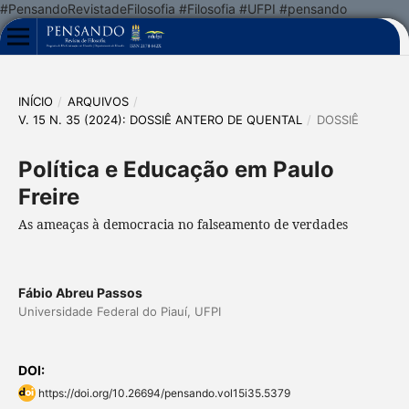
#PensandoRevistadeFilosofia #Filosofia #UFPI #pensando
INÍCIO
/
ARQUIVOS
/
V. 15 N. 35 (2024): DOSSIÊ ANTERO DE QUENTAL
/
DOSSIÊ
Política e Educação em Paulo
Freire
As ameaças à democracia no falseamento de verdades
Fábio Abreu Passos
Universidade Federal do Piauí, UFPI
DOI:
https://doi.org/10.26694/pensando.vol15i35.5379