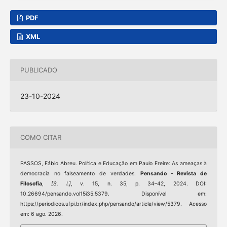
PDF
XML
PUBLICADO
23-10-2024
COMO CITAR
PASSOS, Fábio Abreu. Política e Educação em Paulo Freire: As ameaças à
democracia no falseamento de verdades.
Pensando - Revista de
Filosofia
,
[S. l.]
, v. 15, n. 35, p. 34–42, 2024. DOI:
10.26694/pensando.vol15i35.5379. Disponível em:
https://periodicos.ufpi.br/index.php/pensando/article/view/5379. Acesso
em: 6 ago. 2026.