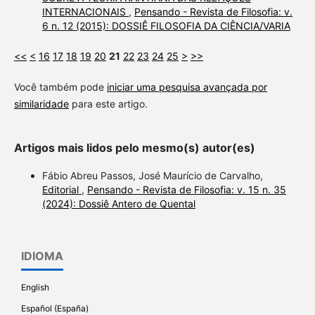
INTERNACIONAIS
,
Pensando - Revista de Filosofia: v.
6 n. 12 (2015): DOSSIÊ FILOSOFIA DA CIÊNCIA/VARIA
<<
<
16
17
18
19
20
21
22
23
24
25
>
>>
Você também pode
iniciar uma pesquisa avançada por
similaridade
para este artigo.
Artigos mais lidos pelo mesmo(s) autor(es)
Fábio Abreu Passos, José Maurício de Carvalho,
Editorial
,
Pensando - Revista de Filosofia: v. 15 n. 35
(2024): Dossiê Antero de Quental
IDIOMA
English
Español (España)