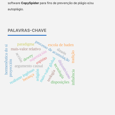
software
CopySpider
para fins de prevenção de plágio e/ou
autoplágio.
PALAVRAS-CHAVE
processo de acumulação
paradigma
escola de baden
hermenêutica do si
mais-valor relativo
dasein
superstición
tradição
acción
dewey
espirito
mais-valor global
disjuntivismo
proyección
tecnología
argumento causal
realismo ingênuo
religión
teología
influência
herança
disposições