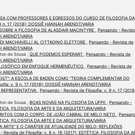
EA COM PROFESSORES E EGRESSOS DO CURSO DE FILOSOFIA DA
v. 9 n. 17 (2018): DOSSIÊ HANNAH ARENDT/VARIA
OBRE A FILOSOFIA DE ALASDAIR MACINTYRE
,
Pensando - Revist
NAH ARENDT/VARIA
 DI MACHIAVELLI AL CITTADINO ELETTORE
,
Pensando - Revista de
NAH ARENDT/VARIA
lton de Sousa ,
QUE PODEMOS ESPERAR?
,
Pensando - Revista de
NAH ARENDT/VARIA
ILOSÓFICO EM ENFOQUE HERMENÊUTICO
,
Pensando - Revista de
NAH ARENDT/VARIA
EIST”: A ESCOLA DE BADEN COMO “TEORIA COMPLEMENTAR DO
osofia: v. 9 n. 17 (2018): DOSSIÊ HANNAH ARENDT/VARIA
 REPRESENTATIVA
,
Pensando - Revista de Filosofia: v. 9 n. 17 (2018
lton de Sousa ,
BOAS NOVAS NA FILOSOFIA DA UFPI!
,
Pensando -
 ESTÉTICA, FILOSOFIA DA ARTE E DA ARQUITETURA/VARIA
CRITOS COM O CORPO, DE JOÃO CABRAL DE MELO NETO
,
Pensand
 ESTÉTICA, FILOSOFIA DA ARTE E DA ARQUITETURA/VARIA
DA ARTE” E O CARÁTER DE ATUALIDADE DO BELO: REFLEXÕES
- Revista de Filosofia: v. 8 n. 16 (2017): ESTÉTICA, FILOSOFIA DA 