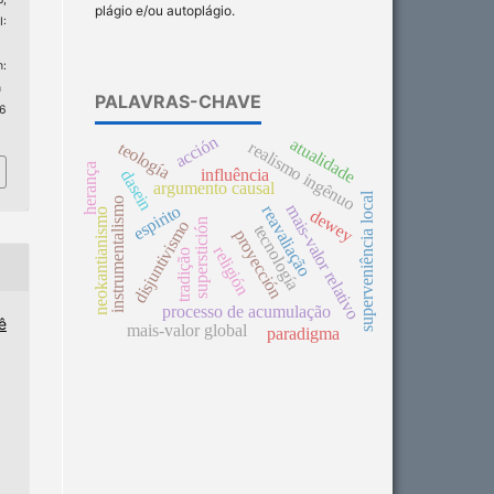
plágio e/ou autoplágio.
:
:
n
PALAVRAS-CHAVE
 6
acción
atualidade
realismo ingênuo
teología
herança
influência
dasein
argumento causal
superveniência local
instrumentalismo
mais-valor relativo
espirito
reavaliação
dewey
neokantianismo
superstición
disjuntivismo
tecnología
proyección
religión
tradição
processo de acumulação
ê
mais-valor global
paradigma