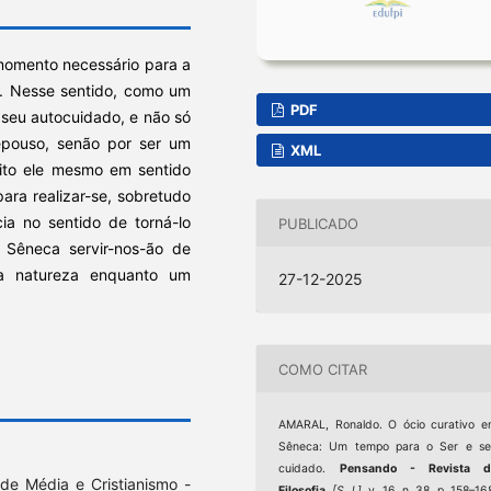
 momento necessário para a
ui. Nesse sentido, como um
PDF
 seu autocuidado, e não só
epouso, senão por ser um
XML
eito ele mesmo em sentido
para realizar-se, sobretudo
ia no sentido de torná-lo
PUBLICADO
e Sêneca servir-nos-ão de
a natureza enquanto um
27-12-2025
COMO CITAR
AMARAL, Ronaldo. O ócio curativo 
Sêneca: Um tempo para o Ser e se
cuidado.
Pensando - Revista d
ade Média e Cristianismo -
Filosofia
,
[S. l.]
, v. 16, n. 38, p. 158–16