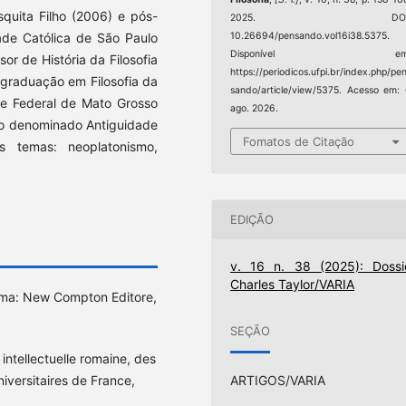
squita Filho (2006) e pós-
2025. DOI
dade Católica de São Paulo
10.26694/pensando.vol16i38.5375.
Disponível em
sor de História da Filosofia
https://periodicos.ufpi.br/index.php/pe
-graduação em Filosofia da
sando/article/view/5375. Acesso em:
e Federal de Mato Grosso
ago. 2026.
do denominado Antiguidade
Fomatos de Citação
s temas: neoplatonismo,
EDIÇÃO
v. 16 n. 38 (2025): Dossi
Charles Taylor/VARIA
Roma: New Compton Editore,
SEÇÃO
intellectuelle romaine, des
ARTIGOS/VARIA
iversitaires de France,