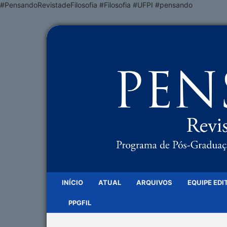
#PensandoRevistadeFilosofia #Filosofia #UFPI #pensando
INÍCIO
ATUAL
ARQUIVOS
EQUIPE EDI
PPGFIL