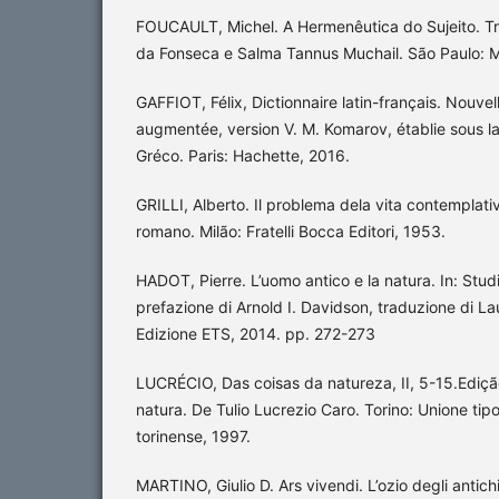
FOUCAULT, Michel. A Hermenêutica do Sujeito. T
da Fonseca e Salma Tannus Muchail. São Paulo: M
GAFFIOT, Félix, Dictionnaire latin-français. Nouvel
augmentée, version V. M. Komarov, établie sous la
Gréco. Paris: Hachette, 2016.
GRILLI, Alberto. Il problema dela vita contemplat
romano. Milão: Fratelli Bocca Editori, 1953.
HADOT, Pierre. L’uomo antico e la natura. In: Studi 
prefazione di Arnold I. Davidson, traduzione di La
Edizione ETS, 2014. pp. 272-273
LUCRÉCIO, Das coisas da natureza, II, 5-15.Ediçã
natura. De Tulio Lucrezio Caro. Torino: Unione tip
torinense, 1997.
MARTINO, Giulio D. Ars vivendi. L’ozio degli antichi