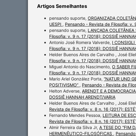
Artigos Semelhantes
pensando suporte,
ORGANIZADA COLETÂN
UESPI
,
Pensando - Revista de Filosofia: 
pensando suporte,
LANÇADA COLETÂNEA S
Filosofia: v. 9 n. 17 (2018): DOSSIÊ HAN
Antonio José Romera Valverde,
I CONSIGLI
Filosofia: v. 9 n. 17 (2018): DOSSIÊ HAN
Helder Buenos Aires de Carvalho , José Elie
Filosofia: v. 9 n. 17 (2018): DOSSIÊ HAN
Miguel Antonio do Nascimento,
O SABER F
Filosofia: v. 9 n. 17 (2018): DOSSIÊ HAN
Mario Ariel González Porta,
“NATUR UND G
POSITIVISMO”
,
Pensando - Revista de Fil
Helton Adverse,
ARENDT E A DEMOCRACIA
DOSSIÊ HANNAH ARENDT/VARIA
Helder Buenos Aires de Carvalho , José Elie
Revista de Filosofia: v. 8 n. 16 (2017):
Fernando Mendes Pessoa,
LEITURA DE ES
Revista de Filosofia: v. 8 n. 16 (2017):
Almir Ferreira da Silva Jr,
A TESE DO “FIM 
HERMENÊUTICO-FILOSÓFICAS
,
Pensando 