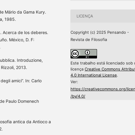
de Mário da Gama Kury.
LICENÇA
ia, 1985.
Copyright (c) 2025 Pensando -
. Acerca de los deberes.
Revista de Filosofia
uño. México, D. F:
.
ubblica. Introduzione,
Este trabalho está licenciado sob
Rizzoli, 2013.
licença
Creative Commons Attribu
4.0 International License
.
degli amici”. In: Carlo
Ver:
https://creativecommons.org/lice
/by/4.0/
o de Paulo Domenech
ilosofia antica da Antioco a
2.