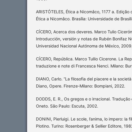
ARISTÓTELES, Ética a Nicomâco, 1177 a. Edição 
Ética a Nicomâco. Brasília: Universidade de Brasíl
CÍCERO, Acerca dos deveres. Marco Tulio Cicerón
Introducción, versión y notas de Rubén Bonifaz N
Universidad Nacional Autónoma de México, 2009
CÍCERO, República. Marco Tullio Cicerone. La Rep
traduzione e note di Francesca Nenci. Milano: Bur 
DIANO, Carlo. “La filosofia del piacere e la società 
Diano, Opere. Firenze-Milano: Bompiani, 2022.
DODDS, E. R., Os gregos e o irracional. Traduçã
Oneto. São Paulo: Escuta, 2002.
DONINI, Pierluigi. Le scole, l’anima, lo impero: la f
Plotino. Turino: Rosenberger & Sellier Editore, 198