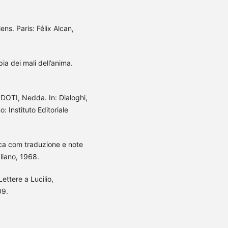
s. Paris: Félix Alcan,
ia dei mali dell’anima.
OTI, Nedda. In: Dialoghi,
o: Instituto Editoriale
tica com traduzione e note
aliano, 1968.
ttere a Lucilio,
09.