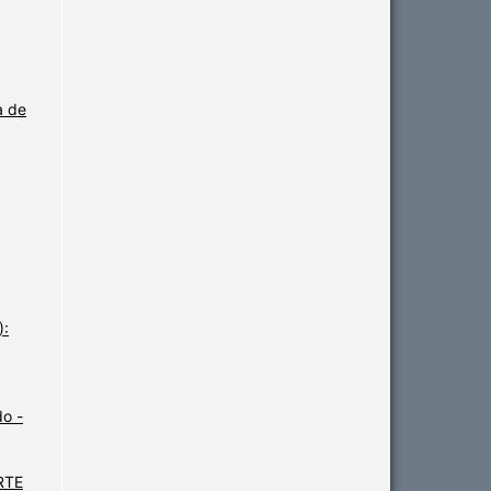
a de
):
o -
ARTE