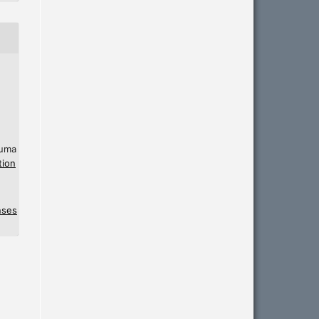
 uma
tion
nses