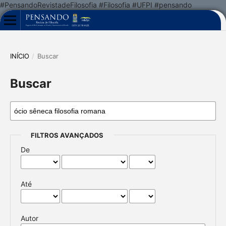
#PensandoRevistadeFilosofia #Filosofia #UFPI #pensando
INÍCIO
/
Buscar
Buscar
FILTROS AVANÇADOS
De
Até
Autor