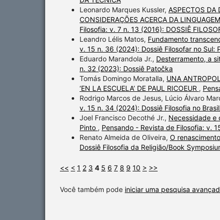
Leonardo Marques Kussler,
ASPECTOS DA 
CONSIDERAÇÕES ACERCA DA LINGUAGEM
Filosofia: v. 7 n. 13 (2016): DOSSIÊ FIL
Leandro Lélis Matos,
Fundamento transcend
v. 15 n. 36 (2024): Dossiê Filosofar no Sul: P
Eduardo Marandola Jr.,
Desterramento, a si
n. 32 (2023): Dossiê Patočka
Tomás Domingo Moratalla,
UNA ANTROPOL
‘EN LA ESCUELA’ DE PAUL RICOEUR
,
Pensa
Rodrigo Marcos de Jesus, Lúcio Álvaro Ma
v. 15 n. 34 (2024): Dossiê Filosofia no Brasi
Joel Francisco Decothé Jr.,
Necessidade e c
Pinto
,
Pensando - Revista de Filosofia: v. 1
Renato Almeida de Oliveira,
O renascimento 
Dossiê Filosofia da Religião/Book Symposiu
<<
<
1
2
3
4
5
6
7
8
9
10
>
>>
Você também pode
iniciar uma pesquisa avançad