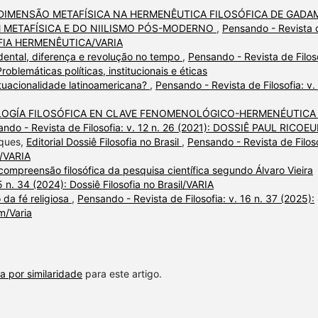
DIMENSÃO METAFÍSICA NA HERMENÊUTICA FILOSÓFICA DE GADA
 METAFÍSICA E DO NIILISMO PÓS-MODERNO
,
Pensando - Revista 
OSOFIA HERMENÊUTICA/VARIA
ental, diferença e revolução no tempo
,
Pensando - Revista de Filoso
roblemáticas políticas, institucionais e éticas
tuacionalidade latinoamericana?
,
Pensando - Revista de Filosofia: v.
OGÍA FILOSÓFICA EN CLAVE FENOMENOLÓGICO-HERMENÉUTICA 
ndo - Revista de Filosofia: v. 12 n. 26 (2021): DOSSIÊ PAUL RICOE
rques,
Editorial Dossiê Filosofia no Brasil
,
Pensando - Revista de Filoso
l/VARIA
ompreensão filosófica da pesquisa científica segundo Álvaro Vieira
5 n. 34 (2024): Dossiê Filosofia no Brasil/VARIA
da fé religiosa
,
Pensando - Revista de Filosofia: v. 16 n. 37 (2025):
m/Varia
a por similaridade
para este artigo.