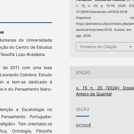
v. 15, n. 35, p. 12–19, 2024. DO
10.26694/pensando.vol15i35.5318.
Disponível em
https://periodicos.ufpi.br/index.php/pe
sando/article/view/5318. Acesso em:
sa
ago. 2026.
 Humanas da Universidade
Fomatos de Citação
eção do Centro de Estudos
losofia Luso-Brasileira.
no de 2011 com uma tese
EDIÇÃO
m Leonardo Coimbra: Estudo
al» e tem-se dedicado à
v. 15 n. 35 (2024): Dossi
no e do Pensamento Ibero-
Antero de Quental
denção e Escatologia no
SEÇÃO
Pensamento Português»
Religião». Tem orientado os
DOSSIÊ
ca, Ontologia, Filosofia