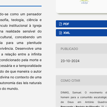
indo-se como um pensador
sofia, teologia, ciência e
PDF
culo institucional à Igreja
na realidade sensível do
XML
 cultural, concebendo um
cia para uma plenitude
nvivência. Desenvolve uma
PUBLICADO
a relação entre a infinita
 condicionado pela morte e
23-10-2024
ecessária e a temporalidade
udo de que maneira o autor
 divina no contexto de uma
COMO CITAR
tonomia das leis naturais
co do mundo.
DIMAS, Samuel. O movimento d
homem para a comunhão escatológi
de Deus em António Quadros
Pensando - Revista de Filosofia
,
[S. l.