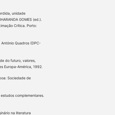
rdida, unidade
PINHARANDA GOMES (ed.).
imação Crítica. Porto:
a António Quadros (DPC-
e do futuro, valores,
ões Europa-América, 1992.
boa: Sociedade de
e estudos complementares.
nário na literatura