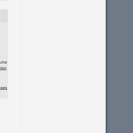
 uma
tion
nses