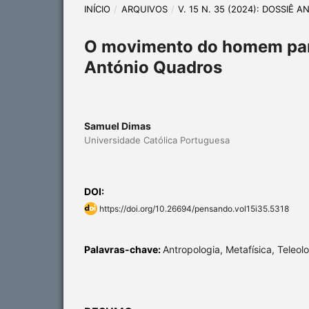
INÍCIO
/
ARQUIVOS
/
V. 15 N. 35 (2024): DOSSIÊ
O movimento do homem par
António Quadros
Samuel Dimas
Universidade Católica Portuguesa
DOI:
https://doi.org/10.26694/pensando.vol15i35.5318
Palavras-chave:
Antropologia, Metafísica, Teleol