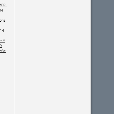
MER:
de
fia:
 14
- Y
UR
fia: