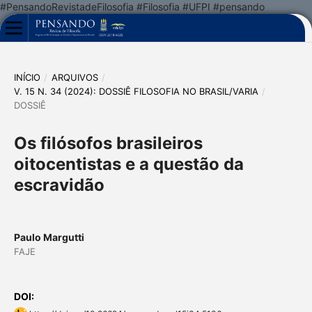
#PensandoRevistadeFilosofia #Filosofia #UFPI #pensando
INÍCIO
/
ARQUIVOS
/
V. 15 N. 34 (2024): DOSSIÊ FILOSOFIA NO BRASIL/VARIA
/
DOSSIÊ
Os filósofos brasileiros
oitocentistas e a questão da
escravidão
Paulo Margutti
FAJE
DOI: