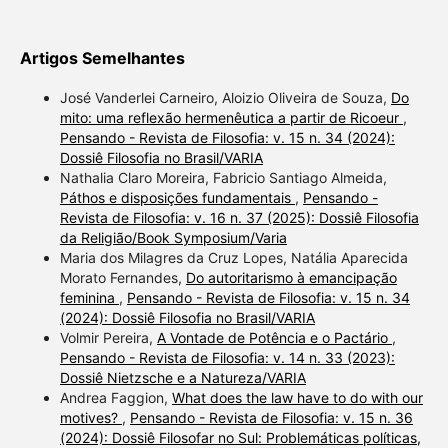
Artigos Semelhantes
José Vanderlei Carneiro, Aloizio Oliveira de Souza,
Do
mito: uma reflexão hermenêutica a partir de Ricoeur
,
Pensando - Revista de Filosofia: v. 15 n. 34 (2024):
Dossiê Filosofia no Brasil/VARIA
Nathalia Claro Moreira, Fabricio Santiago Almeida,
Páthos e disposições fundamentais
,
Pensando -
Revista de Filosofia: v. 16 n. 37 (2025): Dossiê Filosofia
da Religião/Book Symposium/Varia
Maria dos Milagres da Cruz Lopes, Natália Aparecida
Morato Fernandes,
Do autoritarismo à emancipação
feminina
,
Pensando - Revista de Filosofia: v. 15 n. 34
(2024): Dossiê Filosofia no Brasil/VARIA
Volmir Pereira,
A Vontade de Potência e o Pactário
,
Pensando - Revista de Filosofia: v. 14 n. 33 (2023):
Dossiê Nietzsche e a Natureza/VARIA
Andrea Faggion,
What does the law have to do with our
motives?
,
Pensando - Revista de Filosofia: v. 15 n. 36
(2024): Dossiê Filosofar no Sul: Problemáticas políticas,