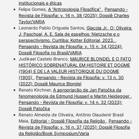
institucionais e éticas
Felipe Gomes,
A “Antropologia Filosófica”
,
Pensando -
Revista de Filosofia: v. 16 n. 38 (2025): Dossiê Charles
Taylor/VARIA
Leonardo Pablo Origuela Santos,
Giacoia Jr., O; Oliveira,
J; Paschoal, A. E. Sala de espelhos: Nietzsche e o
perspectivismo. Curitiba: Kotter Editorial, 2023.
,
Pensando - Revista de Filosofia: v. 15 n. 34 (2024):
Dossiê Filosofia no Brasil/VARIA
Judikael Castelo Branco,
MAURICE BLONDEL E O FATO
HISTÓRICO SOBRENATURAL EM HISTOIRE ET DOGME
(1904) E DE LA VALEUR HISTORIQUE DU DOGME
(1905)
,
Pensando - Revista de Filosofia: v. 13 n. 30
(2022): Dossiê Maurice Blondel
Renato Kirchner,
A apropriação de Jan Patočka da
fenomenologia de Edmund Husserl e Martin Heidegger
,
Pensando - Revista de Filosofia: v. 14 n. 32 (2023):
Dossiê Patočka
Renato Almeida de Oliveira, Antônio Glaudenir Brasil
Maia,
Editorial - Dossiê Filosofia da Religão
,
Pensando -
Revista de Filosofia: v. 16 n. 37 (2025): Dossiê Filosofia
da Religião/Book Symposium/Varia