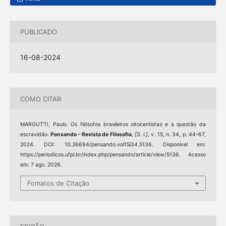
PUBLICADO
16-08-2024
COMO CITAR
MARGUTTI, Paulo. Os filósofos brasileiros oitocentistas e a questão da
escravidão.
Pensando - Revista de Filosofia
,
[S. l.]
, v. 15, n. 34, p. 44–67,
2024. DOI: 10.26694/pensando.vol15i34.5136. Disponível em:
https://periodicos.ufpi.br/index.php/pensando/article/view/5136. Acesso
em: 7 ago. 2026.
Fomatos de Citação