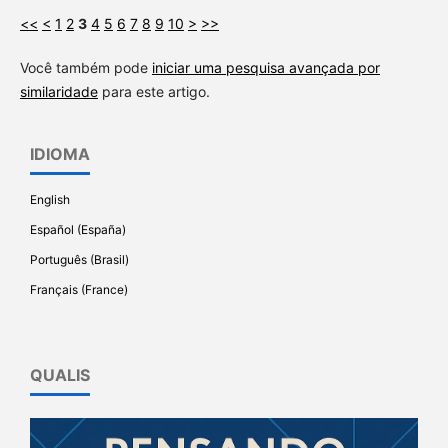
<<
<
1
2
3
4
5
6
7
8
9
10
>
>>
Você também pode
iniciar uma pesquisa avançada por
similaridade
para este artigo.
IDIOMA
English
Español (España)
Português (Brasil)
Français (France)
QUALIS