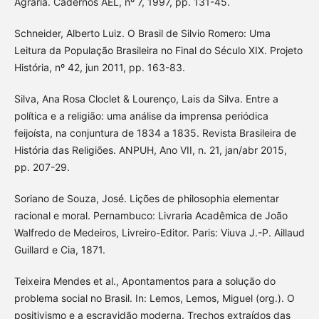
Agrária. Cadernos AEL, nº 7, 1997, pp. 131-45.
Schneider, Alberto Luiz. O Brasil de Silvio Romero: Uma
Leitura da População Brasileira no Final do Século XIX. Projeto
História, nº 42, jun 2011, pp. 163-83.
Silva, Ana Rosa Cloclet & Lourenço, Lais da Silva. Entre a
política e a religião: uma análise da imprensa periódica
feijoísta, na conjuntura de 1834 a 1835. Revista Brasileira de
História das Religiões. ANPUH, Ano VII, n. 21, jan/abr 2015,
pp. 207-29.
Soriano de Souza, José. Lições de philosophia elementar
racional e moral. Pernambuco: Livraria Acadêmica de João
Walfredo de Medeiros, Livreiro-Editor. Paris: Viuva J.-P. Aillaud
Guillard e Cia, 1871.
Teixeira Mendes et al., Apontamentos para a solução do
problema social no Brasil. In: Lemos, Lemos, Miguel (org.). O
positivismo e a escravidão moderna. Trechos extraídos das