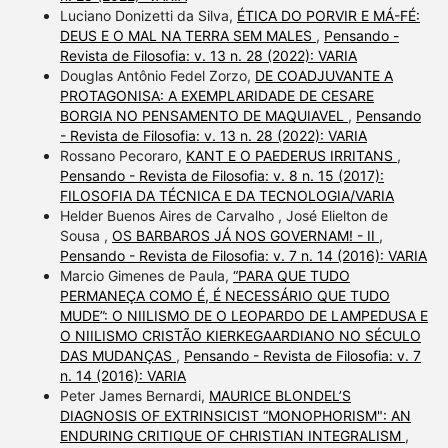
Luciano Donizetti da Silva,
ÉTICA DO PORVIR E MÁ-FÉ:
DEUS E O MAL NA TERRA SEM MALES
,
Pensando -
Revista de Filosofia: v. 13 n. 28 (2022): VARIA
Douglas Antônio Fedel Zorzo,
DE COADJUVANTE A
PROTAGONISA: A EXEMPLARIDADE DE CESARE
BORGIA NO PENSAMENTO DE MAQUIAVEL
,
Pensando
- Revista de Filosofia: v. 13 n. 28 (2022): VARIA
Rossano Pecoraro,
KANT E O PAEDERUS IRRITANS
,
Pensando - Revista de Filosofia: v. 8 n. 15 (2017):
FILOSOFIA DA TÉCNICA E DA TECNOLOGIA/VARIA
Helder Buenos Aires de Carvalho , José Elielton de
Sousa ,
OS BARBAROS JÁ NOS GOVERNAM! - II
,
Pensando - Revista de Filosofia: v. 7 n. 14 (2016): VARIA
Marcio Gimenes de Paula,
“PARA QUE TUDO
PERMANEÇA COMO É, É NECESSÁRIO QUE TUDO
MUDE”: O NIILISMO DE O LEOPARDO DE LAMPEDUSA E
O NIILISMO CRISTÃO KIERKEGAARDIANO NO SÉCULO
DAS MUDANÇAS
,
Pensando - Revista de Filosofia: v. 7
n. 14 (2016): VARIA
Peter James Bernardi,
MAURICE BLONDEL’S
DIAGNOSIS OF EXTRINSICIST “MONOPHORISM": AN
ENDURING CRITIQUE OF CHRISTIAN INTEGRALISM
,