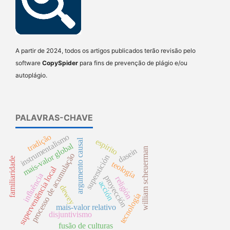
A partir de 2024, todos os artigos publicados terão revisão pelo
software
CopySpider
para fins de prevenção de plágio e/ou
autoplágio.
PALAVRAS-CHAVE
tradição
instrumentalismo
espirito
argumento causal
mais-valor global
william scheuerman
dasein
processo de acumulação
superstición
familiaridade
teología
superveniência local
influência
proyección
religión
acción
dewey
tecnología
mais-valor relativo
disjuntivismo
fusão de culturas