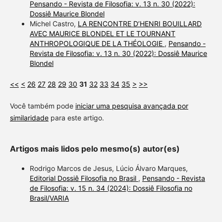
Pensando - Revista de Filosofia: v. 13 n. 30 (2022):
Dossiê Maurice Blondel
Michel Castro,
LA RENCONTRE D’HENRI BOUILLARD
AVEC MAURICE BLONDEL ET LE TOURNANT
ANTHROPOLOGIQUE DE LA THÉOLOGIE
,
Pensando -
Revista de Filosofia: v. 13 n. 30 (2022): Dossiê Maurice
Blondel
<<
<
26
27
28
29
30
31
32
33
34
35
>
>>
Você também pode
iniciar uma pesquisa avançada por
similaridade
para este artigo.
Artigos mais lidos pelo mesmo(s) autor(es)
Rodrigo Marcos de Jesus, Lúcio Álvaro Marques,
Editorial Dossiê Filosofia no Brasil
,
Pensando - Revista
de Filosofia: v. 15 n. 34 (2024): Dossiê Filosofia no
Brasil/VARIA