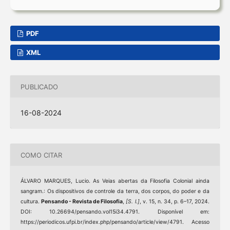
PDF
XML
PUBLICADO
16-08-2024
COMO CITAR
ÁLVARO MARQUES, Lucio. As Veias abertas da Filosofia Colonial ainda
sangram.: Os dispositivos de controle da terra, dos corpos, do poder e da
cultura.
Pensando - Revista de Filosofia
,
[S. l.]
, v. 15, n. 34, p. 6–17, 2024.
DOI: 10.26694/pensando.vol15i34.4791. Disponível em:
https://periodicos.ufpi.br/index.php/pensando/article/view/4791. Acesso