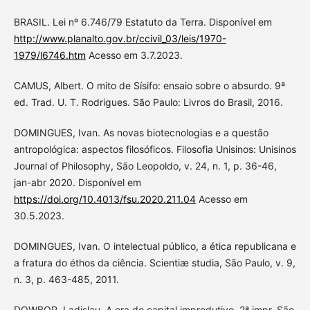
BRASIL. Lei nº 6.746/79 Estatuto da Terra. Disponível em
http://www.planalto.gov.br/ccivil_03/leis/1970-
1979/l6746.htm
Acesso em 3.7.2023.
CAMUS, Albert. O mito de Sísifo: ensaio sobre o absurdo. 9ª
ed. Trad. U. T. Rodrigues. São Paulo: Livros do Brasil, 2016.
DOMINGUES, Ivan. As novas biotecnologias e a questão
antropológica: aspectos filosóficos. Filosofia Unisinos: Unisinos
Journal of Philosophy, São Leopoldo, v. 24, n. 1, p. 36-46,
jan-abr 2020. Disponível em
https://doi.org/10.4013/fsu.2020.211.04
Acesso em
30.5.2023.
DOMINGUES, Ivan. O intelectual público, a ética republicana e
a fratura do éthos da ciência. Scientiæ studia, São Paulo, v. 9,
n. 3, p. 463-485, 2011.
DOWBOR, Ladislau. A era do capital improdutivo. 2ª impr. São