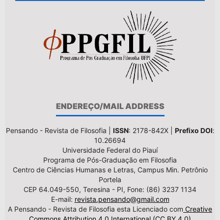
ENDEREÇO/MAIL ADDRESS
Pensando - Revista de Filosofia |
ISSN
: 2178-842X |
Prefixo DOI
:
10.26694
Universidade Federal do Piauí
Programa de Pós-Graduação em Filosofia
Centro de Ciências Humanas e Letras, Campus Min. Petrônio
Portela
CEP 64.049-550, Teresina - PI, Fone: (86) 3237 1134
E-mail:
revista.pensando@gmail.com
A Pensando - Revista de Filosofia esta Licenciado com
Creative
Commons Attribution 4.0 International (CC BY 4.0)