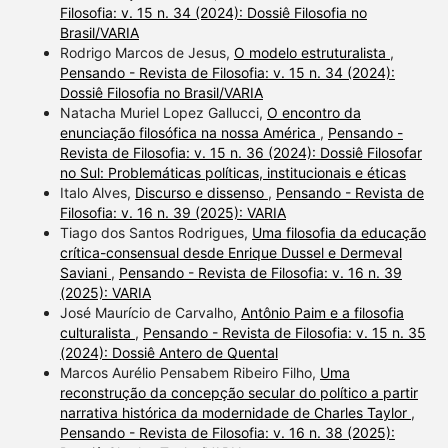
Filosofia: v. 15 n. 34 (2024): Dossiê Filosofia no
Brasil/VARIA
Rodrigo Marcos de Jesus,
O modelo estruturalista
,
Pensando - Revista de Filosofia: v. 15 n. 34 (2024):
Dossiê Filosofia no Brasil/VARIA
Natacha Muriel Lopez Gallucci,
O encontro da
enunciação filosófica na nossa América
,
Pensando -
Revista de Filosofia: v. 15 n. 36 (2024): Dossiê Filosofar
no Sul: Problemáticas políticas, institucionais e éticas
Italo Alves,
Discurso e dissenso
,
Pensando - Revista de
Filosofia: v. 16 n. 39 (2025): VARIA
Tiago dos Santos Rodrigues,
Uma filosofia da educação
crítica-consensual desde Enrique Dussel e Dermeval
Saviani
,
Pensando - Revista de Filosofia: v. 16 n. 39
(2025): VARIA
José Maurício de Carvalho,
Antônio Paim e a filosofia
culturalista
,
Pensando - Revista de Filosofia: v. 15 n. 35
(2024): Dossiê Antero de Quental
Marcos Aurélio Pensabem Ribeiro Filho,
Uma
reconstrução da concepção secular do político a partir
narrativa histórica da modernidade de Charles Taylor
,
Pensando - Revista de Filosofia: v. 16 n. 38 (2025):