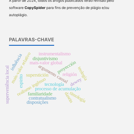
A partir de 2024, todos os artigos publicados terão revisão pelo
software
CopySpider
para fins de prevenção de plágio e/ou
autoplágio.
PALAVRAS-CHAVE
instrumentalismo
mais-valor relativo
influência
disjuntivismo
proyección
mais-valor global
argumento causal
superveniência local
teología
religión
superstición
espirito
realismo ingênuo
dewey
tecnología
processo de acumulação
timología
dasein
familiaridade
contratualismo
disposições