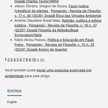
Dossiê Charles Taylor/VARIA
Jelson Oliveira, Grégori de Souza,
Fazer justiça
[climática] às plantas
,
Pensando - Revista de Filosofia:
v. 17 n. 40 (2026): Dossiê Ética das Virtudes Ambiental
Antônio Glaudenir Brasil Maia,
Religião, política e esfera
pública
,
Pensando - Revista de Filosofia: v. 16 n. 37
(2025): Dossiê Filosofia da Religião/Book
Symposium/Varia
Fábio Abreu Passos,
Política e Educação em Paulo
Freire
,
Pensando - Revista de Filosofia: v. 15 n. 35
(2024): Dossiê Antero de Quental
1
2
3
4
5
6
7
8
9
10
>
>>
Você também pode
iniciar uma pesquisa avançada por
similaridade
para este artigo.
IDIOMA
English