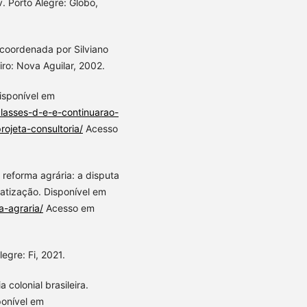
 Porto Alegre: Globo,
 coordenada por Silviano
eiro: Nova Aguilar, 2002.
isponível em
lasses-d-e-e-continuarao-
ojeta-consultoria/
Acesso
 reforma agrária: a disputa
atização. Disponível em
a-agraria/
Acesso em
egre: Fi, 2021.
colonial brasileira.
ponível em