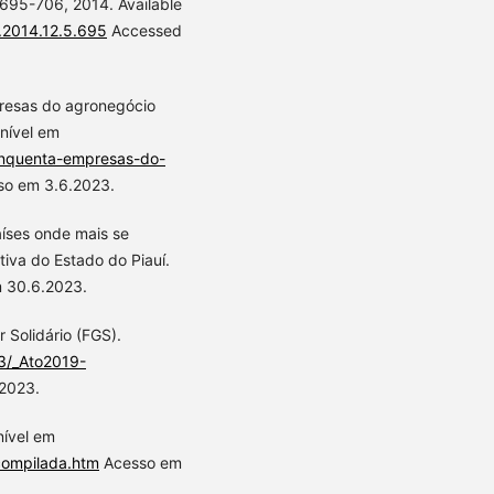
. 695-706, 2014. Available
e.2014.12.5.695
Accessed
resas do agronegócio
nível em
cinquenta-empresas-do-
o em 3.6.2023.
aíses onde mais se
tiva do Estado do Piauí.
 30.6.2023.
 Solidário (FGS).
03/_Ato2019-
2023.
nível em
4compilada.htm
Acesso em