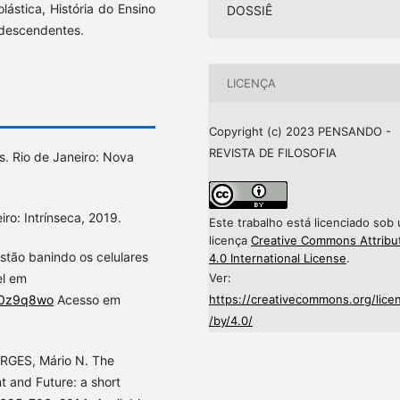
lástica, História do Ensino
DOSSIÊ
-descendentes.
LICENÇA
Copyright (c) 2023 PENSANDO -
REVISTA DE FILOSOFIA
 Rio de Janeiro: Nova
iro: Intrínseca, 2019.
Este trabalho está licenciado sob
licença
Creative Commons Attribu
tão banindo os celulares
4.0 International License
.
Ver:
el em
https://creativecommons.org/lice
x30z9q8wo
Acesso em
/by/4.0/
RGES, Mário N. The
t and Future: a short