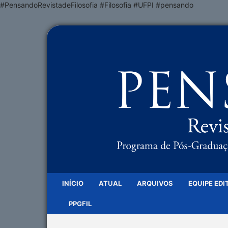
#PensandoRevistadeFilosofia #Filosofia #UFPI #pensando
INÍCIO
ATUAL
ARQUIVOS
EQUIPE EDI
PPGFIL