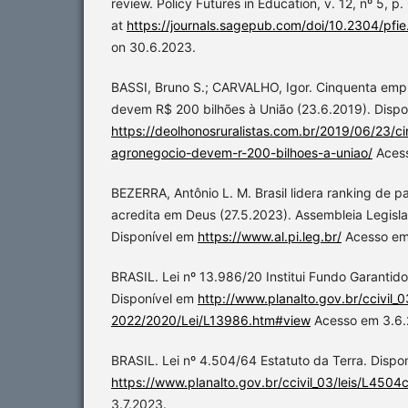
review. Policy Futures in Education, v. 12, nº 5, p
at
https://journals.sagepub.com/doi/10.2304/pfi
on 30.6.2023.
BASSI, Bruno S.; CARVALHO, Igor. Cinquenta emp
devem R$ 200 bilhões à União (23.6.2019). Dispo
https://deolhonosruralistas.com.br/2019/06/23/
agronegocio-devem-r-200-bilhoes-a-uniao/
Acess
BEZERRA, Antônio L. M. Brasil lidera ranking de p
acredita em Deus (27.5.2023). Assembleia Legisla
Disponível em
https://www.al.pi.leg.br/
Acesso em
BRASIL. Lei nº 13.986/20 Institui Fundo Garantidor
Disponível em
http://www.planalto.gov.br/ccivil_
2022/2020/Lei/L13986.htm#view
Acesso em 3.6.
BRASIL. Lei nº 4.504/64 Estatuto da Terra. Dispo
https://www.planalto.gov.br/ccivil_03/leis/L450
3.7.2023.