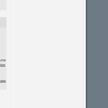
 uma
tion
nses