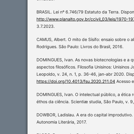
BRASIL. Lei nº 6.746/79 Estatuto da Terra. Dispo
http://www.planalto.gov.br/ccivil_03/leis/1970-1
3.7.2023.
CAMUS, Albert. O mito de Sísifo: ensaio sobre o a
Rodrigues. São Paulo: Livros do Brasil, 2016.
DOMINGUES, Ivan. As novas biotecnologias e a q
aspectos filosóficos. Filosofia Unisinos: Unisinos 
Leopoldo, v. 24, n. 1, p. 36-46, jan-abr 2020. Dis
https://doi.org/10.4013/fsu.2020.211.04
Acesso e
DOMINGUES, Ivan. O intelectual público, a ética r
éthos da ciência. Scientiæ studia, São Paulo, v. 9
DOWBOR, Ladislau. A era do capital improdutivo. 
Autonomia Literária, 2017.