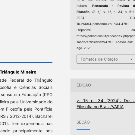
cultura.
Pensando - Revista d
Filosofia
,
[S. l.]
, v. 15, n. 34, p. 6–1
2024. DOI
10.26694/pensando.vol15i34.4791.
Disponível em
https://periodicos.ufpi.br/index.php/pe
sando/article/view/4791. Acesso em:
ago. 2026.
Fomatos de Citação
 Triângulo Mineiro
dade Federal do Triângulo
EDIÇÃO
sofia e Ciências Sociais
o sensu em Educação (PPG
v. 15 n. 34 (2024): Dossi
leira pela Universidade do
Filosofia no Brasil/VARIA
 Filosofia pela Pontifícia
CRS / 2012-2014). Bacharel
SEÇÃO
001). Tem experiência nas
tuando principalmente nos