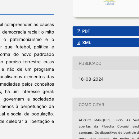
fícil compreender as causas
PDF
 democracia racial; o mito
, o patrimonialismo e o
XML
r que futebol, política e
a forma do novo padroado
 paraíso terrestre cujas
PUBLICADO
na e não de um programa
, analisamos elementos das
16-08-2024
l mediadas pelos conceitos
, há um interesse geral:
ue governam a sociedade
COMO CITAR
ao menos à perpetuação da
al e social da população.
ÁLVARO MARQUES, Lucio. As Veia
e celebrar a libertação e
abertas da Filosofia Colonial ain
sangram.: Os dispositivos de controle 
terra, dos corpos, do poder e d