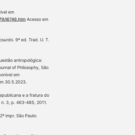
nível em
979/l6746.htm
Acesso em
bsurdo. 9ª ed. Trad. U. T.
uestão antropológica:
Journal of Philosophy, São
ponível em
m 30.5.2023.
epublicana e a fratura do
, n. 3, p. 463-485, 2011.
2ª impr. São Paulo: