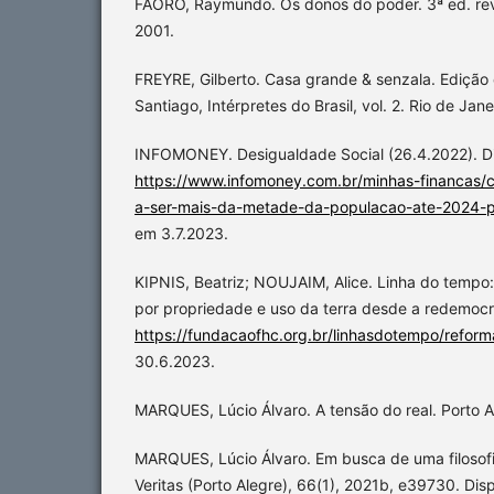
FAORO, Raymundo. Os donos do poder. 3ª ed. rev.
2001.
FREYRE, Gilberto. Casa grande & senzala. Edição
Santiago, Intérpretes do Brasil, vol. 2. Rio de Jan
INFOMONEY. Desigualdade Social (26.4.2022). D
https://www.infomoney.com.br/minhas-financas/c
a-ser-mais-da-metade-da-populacao-ate-2024-pr
em 3.7.2023.
KIPNIS, Beatriz; NOUJAIM, Alice. Linha do tempo:
por propriedade e uso da terra desde a redemocr
https://fundacaofhc.org.br/linhasdotempo/reform
30.6.2023.
MARQUES, Lúcio Álvaro. A tensão do real. Porto Al
MARQUES, Lúcio Álvaro. Em busca de uma filosofia 
Veritas (Porto Alegre), 66(1), 2021b, e39730. Dis