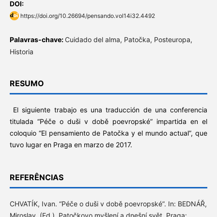
DOI:
https://doi.org/10.26694/pensando.vol14i32.4492
Palavras-chave:
Cuidado del alma, Patočka, Posteuropa,
Historia
RESUMO
El siguiente trabajo es una traducción de una conferencia
titulada “Péče o duši v době poevropské” impartida en el
coloquio “El pensamiento de Patočka y el mundo actual”, que
tuvo lugar en Praga en marzo de 2017.
REFERÊNCIAS
CHVATÍK, Ivan. “Péče o duši v době poevropské”. In: BEDNÁŘ,
Miroslav. (Ed.). Patočkovo myšlení a dnešní svět. Praga: