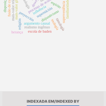
fusão de culturas
processo de acumulação
superveniência local
mais-valor relativo
mais-valor global
tecnología
disposições
dewey
familiaridade
espirito
influência
superstición
disjuntivismo
proyección
timología
teología
religión
argumento causal
realismo ingênuo
escola de baden
herança
INDEXADA EM/INDEXED BY