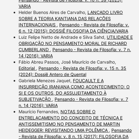
VARIA
Helder Buenos Aires de Carvalho,
LANÇADO LIVRO
SOBRE A TEORIA KANTIANA DAS RELAÇÕES
INTERNACIONAIS
,
Pensando - Revista de Filosofia: v.
6 n. 12 (2015): DOSSIÊ FILOSOFIA DA CIÊNCIA/VARIA
Luiz Felipe Netto de Andrade e Silva Sahd,
UTILIDADE E
OBRIGAÇÃO NO PENSAMENTO MORAL DE RICHARD
CUMBERLAND
,
Pensando - Revista de Filosofia: v. 7 n.
14 (2016): VARIA
Fábio Abreu Passos, José Maurício de Carvalho,
Editorial
,
Pensando - Revista de Filosofia: v. 15 n. 35
(2024): Dossiê Antero de Quental
Gabriela Menezes Jaquet,
FOUCAULT E A
INSURREIÇÃO IRANIANA COMO ACONTECIMENTO: O
SI E OS OUTROS, DO ASSUJEITAMENTO À
SUBJETIVAÇÃO
,
Pensando - Revista de Filosofia: v. 7
n. 14 (2016): VARIA
Maurício Fernandes,
NOTAS SOBRE O
ENTRELAÇAMENTO DO CONCEITO DE TÉCNICA E
ANTISSEMITISMO NO PENSAMENTO DE MARTIN
HEIDEGGER: REVISITANDO UMA POLÊMICA
,
Pensando
- Revista de Filosofia: v. 8 n. 15 (2017): FILOSOFIA DA