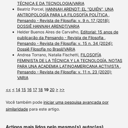
TÉCNICA E DA TECNOLOGIA/VARIA
Beatriz Porcel,
HANNAH ARENDT: EL “QUIÉN”, UNA
ANTROPOLOGÍA PARA LA FILOSOFÍA POLÍTICA
,
Pensando - Revista de Filosofia: v. 9 n. 17 (2018):
DOSSIÊ HANNAH ARENDT/VARIA
Helder Buenos Aires de Carvalho,
Editorial: 15 anos de
publicação da Pensando - Revista de Filosofia
,
Pensando - Revista de Filosofia: v. 15 n. 34 (2024):
Dossiê Filosofia no Brasil/VARIA
Andrea Torrano, Natalia Fischetti,
FILOSOFÍA
FEMINISTA DE LA TÉCNICA Y LA TECNOLOGÍA. NOTAS
PARA UNA ACADEMIA LATINOAMERICANA ACTIVISTA
,
Pensando - Revista de Filosofia: v. 11 n. 23 (2020):
VARIA
<<
<
14
15
16
17
18
19
20
>
>>
Você também pode
iniciar uma pesquisa avançada por
similaridade
para este artigo.
Artigos mais lidos pelo mesmo(s) autor(es)