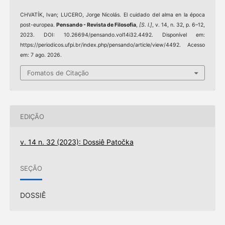
CHVATÍK, Ivan; LUCERO, Jorge Nicolás. El cuidado del alma en la época
post-europea.
Pensando - Revista de Filosofia
,
[S. l.]
, v. 14, n. 32, p. 6–12,
2023. DOI: 10.26694/pensando.vol14i32.4492. Disponível em:
https://periodicos.ufpi.br/index.php/pensando/article/view/4492. Acesso
em: 7 ago. 2026.
Fomatos de Citação
EDIÇÃO
v. 14 n. 32 (2023): Dossiê Patočka
SEÇÃO
DOSSIÊ