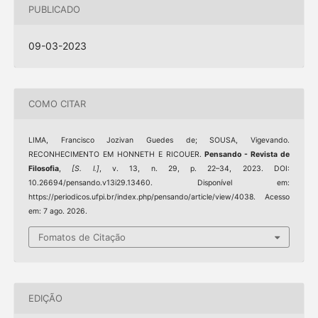
PUBLICADO
09-03-2023
COMO CITAR
LIMA, Francisco Jozivan Guedes de; SOUSA, Vigevando.
RECONHECIMENTO EM HONNETH E RICOUER.
Pensando - Revista de
Filosofia
,
[S. l.]
, v. 13, n. 29, p. 22–34, 2023. DOI:
10.26694/pensando.v13i29.13460. Disponível em:
https://periodicos.ufpi.br/index.php/pensando/article/view/4038. Acesso
em: 7 ago. 2026.
Fomatos de Citação
EDIÇÃO