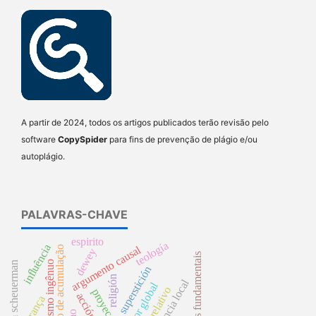
A partir de 2024, todos os artigos publicados terão revisão pelo
software
CopySpider
para fins de prevenção de plágio e/ou
autoplágio.
PALAVRAS-CHAVE
espirito
teología
influência
argumento causal
processo de acumulação
dewey
direitos fundamentais
realismo ingênuo
william scheuerman
superstición
religión
proyección
acción
herança