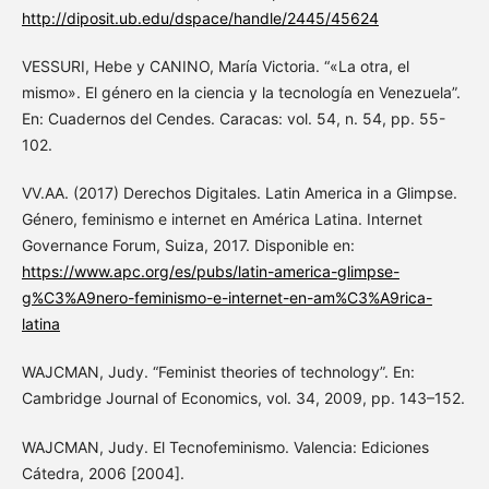
http://diposit.ub.edu/dspace/handle/2445/45624
VESSURI, Hebe y CANINO, María Victoria. “«La otra, el
mismo». El género en la ciencia y la tecnología en Venezuela”.
En: Cuadernos del Cendes. Caracas: vol. 54, n. 54, pp. 55-
102.
VV.AA. (2017) Derechos Digitales. Latin America in a Glimpse.
Género, feminismo e internet en América Latina. Internet
Governance Forum, Suiza, 2017. Disponible en:
https://www.apc.org/es/pubs/latin-america-glimpse-
g%C3%A9nero-feminismo-e-internet-en-am%C3%A9rica-
latina
WAJCMAN, Judy. “Feminist theories of technology”. En:
Cambridge Journal of Economics, vol. 34, 2009, pp. 143–152.
WAJCMAN, Judy. El Tecnofeminismo. Valencia: Ediciones
Cátedra, 2006 [2004].