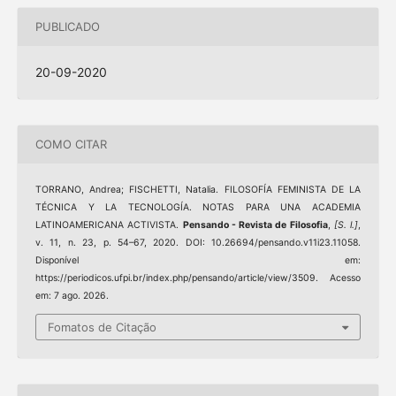
PUBLICADO
20-09-2020
COMO CITAR
TORRANO, Andrea; FISCHETTI, Natalia. FILOSOFÍA FEMINISTA DE LA
TÉCNICA Y LA TECNOLOGÍA. NOTAS PARA UNA ACADEMIA
LATINOAMERICANA ACTIVISTA.
Pensando - Revista de Filosofia
,
[S. l.]
,
v. 11, n. 23, p. 54–67, 2020. DOI: 10.26694/pensando.v11i23.11058.
Disponível em:
https://periodicos.ufpi.br/index.php/pensando/article/view/3509. Acesso
em: 7 ago. 2026.
Fomatos de Citação