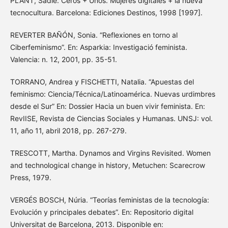
PLANT, Sadie. Ceros + Unos. Mujeres digitales + la nueva
tecnocultura. Barcelona: Ediciones Destinos, 1998 [1997].
REVERTER BAÑÓN, Sonia. “Reflexiones en torno al
Ciberfeminismo”. En: Asparkia: Investigació feminista.
Valencia: n. 12, 2001, pp. 35-51.
TORRANO, Andrea y FISCHETTI, Natalia. “Apuestas del
feminismo: Ciencia/Técnica/Latinoamérica. Nuevas urdimbres
desde el Sur” En: Dossier Hacia un buen vivir feminista. En:
RevIISE, Revista de Ciencias Sociales y Humanas. UNSJ: vol.
11, año 11, abril 2018, pp. 267-279.
TRESCOTT, Martha. Dynamos and Virgins Revisited. Women
and technological change in history, Metuchen: Scarecrow
Press, 1979.
VERGÉS BOSCH, Núria. “Teorías feministas de la tecnología:
Evolución y principales debates”. En: Repositorio digital
Universitat de Barcelona, 2013. Disponible en: