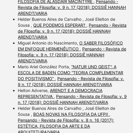
FILOSOFIA DE ALASDAIR MACINTYRE
,
Pensando -
Revista de Filosofia: v. 9 n. 17 (2018): DOSSIÊ HANNAH
ARENDT/VARIA
Helder Buenos Aires de Carvalho , José Elielton de
Sousa ,
QUE PODEMOS ESPERAR?
,
Pensando - Revista
de Filosofia: v. 9 n. 17 (2018): DOSSIÊ HANNAH
ARENDT/VARIA
Miguel Antonio do Nascimento,
O SABER FILOSÓFICO
EM ENFOQUE HERMENÊUTICO
,
Pensando - Revista de
Filosofia: v. 9 n. 17 (2018): DOSSIÊ HANNAH
ARENDT/VARIA
Mario Ariel González Porta,
“NATUR UND GEIST”: A
ESCOLA DE BADEN COMO “TEORIA COMPLEMENTAR
DO POSITIVISMO”
,
Pensando - Revista de Filosofia: v.
9 n. 17 (2018): DOSSIÊ HANNAH ARENDT/VARIA
Helton Adverse,
ARENDT E A DEMOCRACIA
REPRESENTATIVA
,
Pensando - Revista de Filosofia: v. 9
n. 17 (2018): DOSSIÊ HANNAH ARENDT/VARIA
Helder Buenos Aires de Carvalho , José Elielton de
Sousa ,
BOAS NOVAS NA FILOSOFIA DA UFPI!
,
Pensando - Revista de Filosofia: v. 8 n. 16 (2017):
ESTÉTICA, FILOSOFIA DA ARTE E DA
ARQUITETURA/VARIA