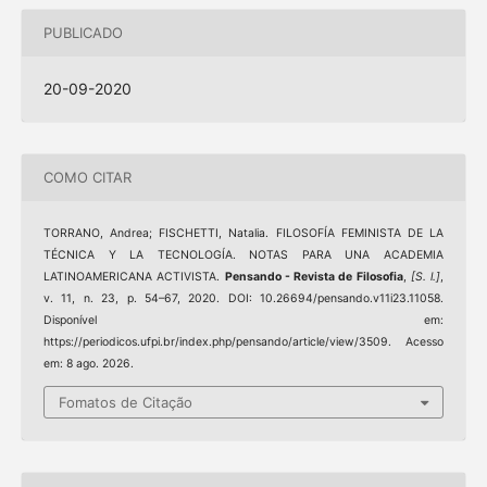
PUBLICADO
20-09-2020
COMO CITAR
TORRANO, Andrea; FISCHETTI, Natalia. FILOSOFÍA FEMINISTA DE LA
TÉCNICA Y LA TECNOLOGÍA. NOTAS PARA UNA ACADEMIA
LATINOAMERICANA ACTIVISTA.
Pensando - Revista de Filosofia
,
[S. l.]
,
v. 11, n. 23, p. 54–67, 2020. DOI: 10.26694/pensando.v11i23.11058.
Disponível em:
https://periodicos.ufpi.br/index.php/pensando/article/view/3509. Acesso
em: 8 ago. 2026.
Fomatos de Citação