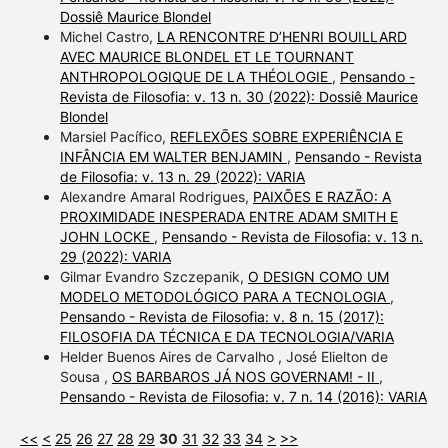
Dossiê Maurice Blondel
Michel Castro,
LA RENCONTRE D’HENRI BOUILLARD
AVEC MAURICE BLONDEL ET LE TOURNANT
ANTHROPOLOGIQUE DE LA THÉOLOGIE
,
Pensando -
Revista de Filosofia: v. 13 n. 30 (2022): Dossiê Maurice
Blondel
Marsiel Pacífico,
REFLEXÕES SOBRE EXPERIÊNCIA E
INFÂNCIA EM WALTER BENJAMIN
,
Pensando - Revista
de Filosofia: v. 13 n. 29 (2022): VARIA
Alexandre Amaral Rodrigues,
PAIXÕES E RAZÃO: A
PROXIMIDADE INESPERADA ENTRE ADAM SMITH E
JOHN LOCKE
,
Pensando - Revista de Filosofia: v. 13 n.
29 (2022): VARIA
Gilmar Evandro Szczepanik,
O DESIGN COMO UM
MODELO METODOLÓGICO PARA A TECNOLOGIA
,
Pensando - Revista de Filosofia: v. 8 n. 15 (2017):
FILOSOFIA DA TÉCNICA E DA TECNOLOGIA/VARIA
Helder Buenos Aires de Carvalho , José Elielton de
Sousa ,
OS BARBAROS JÁ NOS GOVERNAM! - II
,
Pensando - Revista de Filosofia: v. 7 n. 14 (2016): VARIA
<<
<
25
26
27
28
29
30
31
32
33
34
>
>>