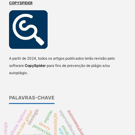
COPYSPIDER
A partir de 2024, todos os artigos publicados terão revisão pelo
software
CopySpider
para fins de prevenção de plágio e/ou
autoplágio.
PALAVRAS-CHAVE
timología
realismo ingênuo
superveniência local
instrumentalismo
mais-valor global
espirito
dewey
teología
proyección