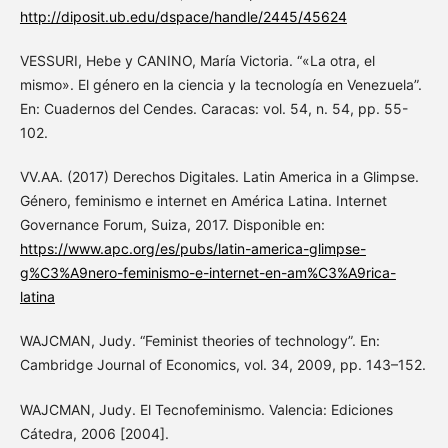
http://diposit.ub.edu/dspace/handle/2445/45624
VESSURI, Hebe y CANINO, María Victoria. “«La otra, el
mismo». El género en la ciencia y la tecnología en Venezuela”.
En: Cuadernos del Cendes. Caracas: vol. 54, n. 54, pp. 55-
102.
VV.AA. (2017) Derechos Digitales. Latin America in a Glimpse.
Género, feminismo e internet en América Latina. Internet
Governance Forum, Suiza, 2017. Disponible en:
https://www.apc.org/es/pubs/latin-america-glimpse-
g%C3%A9nero-feminismo-e-internet-en-am%C3%A9rica-
latina
WAJCMAN, Judy. “Feminist theories of technology”. En:
Cambridge Journal of Economics, vol. 34, 2009, pp. 143–152.
WAJCMAN, Judy. El Tecnofeminismo. Valencia: Ediciones
Cátedra, 2006 [2004].