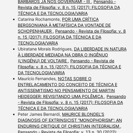
BARBAROS JÁ NOS GOVERNAM! - III
,
Pensando -
Revista de Filosofia: v. 8 n. 15 (2017): FILOSOFIA DA
TÉCNICA E DA TECNOLOGIA/VARIA
Catarina Rochamonte,
POR UMA CRÍTICA
BERGSONIANA À METAFÍSICA DA VONTADE DE
SCHOPENHAUER
,
Pensando - Revista de Filosofia: v. 8
n. 15 (2017): FILOSOFIA DA TÉCNICA E DA
TECNOLOGIA/VARIA
Ubiratane Morais Rodrigues,
DA LIBERDADE IN NATURA
À LIBERDADE MEDIADA NA OBRA O INGÊNUO
(L’INGÉNU) DE VOLTAIRE
,
Pensando - Revista de
Filosofia: v. 8 n. 15 (2017): FILOSOFIA DA TÉCNICA E
DA TECNOLOGIA/VARIA
Maurício Fernandes,
NOTAS SOBRE O
ENTRELAÇAMENTO DO CONCEITO DE TÉCNICA E
ANTISSEMITISMO NO PENSAMENTO DE MARTIN
HEIDEGGER: REVISITANDO UMA POLÊMICA
,
Pensando
- Revista de Filosofia: v. 8 n. 15 (2017): FILOSOFIA DA
TÉCNICA E DA TECNOLOGIA/VARIA
Peter James Bernardi,
MAURICE BLONDEL’S
DIAGNOSIS OF EXTRINSICIST “MONOPHORISM": AN
ENDURING CRITIQUE OF CHRISTIAN INTEGRALISM
,
Pensando - Revista de Filosofia: v. 13 n. 30 (2022):