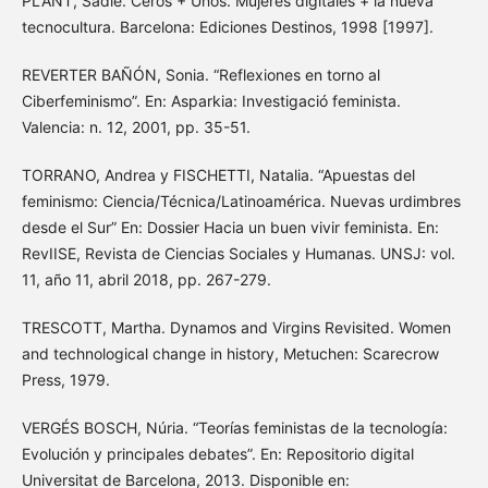
PLANT, Sadie. Ceros + Unos. Mujeres digitales + la nueva
tecnocultura. Barcelona: Ediciones Destinos, 1998 [1997].
REVERTER BAÑÓN, Sonia. “Reflexiones en torno al
Ciberfeminismo”. En: Asparkia: Investigació feminista.
Valencia: n. 12, 2001, pp. 35-51.
TORRANO, Andrea y FISCHETTI, Natalia. “Apuestas del
feminismo: Ciencia/Técnica/Latinoamérica. Nuevas urdimbres
desde el Sur” En: Dossier Hacia un buen vivir feminista. En:
RevIISE, Revista de Ciencias Sociales y Humanas. UNSJ: vol.
11, año 11, abril 2018, pp. 267-279.
TRESCOTT, Martha. Dynamos and Virgins Revisited. Women
and technological change in history, Metuchen: Scarecrow
Press, 1979.
VERGÉS BOSCH, Núria. “Teorías feministas de la tecnología:
Evolución y principales debates”. En: Repositorio digital
Universitat de Barcelona, 2013. Disponible en: