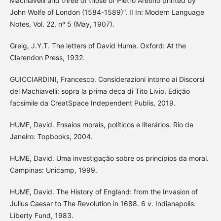
Machiavelli and three of those of Pietro Aretino printed by
John Wolfe of London (1584-1589)”. II In: Modern Language
Notes, Vol. 22, nº 5 (May, 1907).
Greig, J.Y.T. The letters of David Hume. Oxford: At the
Clarendon Press, 1932.
GUICCIARDINI, Francesco. Considerazioni intorno ai Discorsi
del Machiavelli: sopra la prima deca di Tito Livio. Edição
facsimile da CreatSpace Independent Publis, 2019.
HUME, David. Ensaios morais, políticos e literários. Rio de
Janeiro: Topbooks, 2004.
HUME, David. Uma investigação sobre os princípios da moral.
Campinas: Unicamp, 1999.
HUME, David. The History of England: from the Invasion of
Julius Caesar to The Revolution in 1688. 6 v. Indianapolis:
Liberty Fund, 1983.