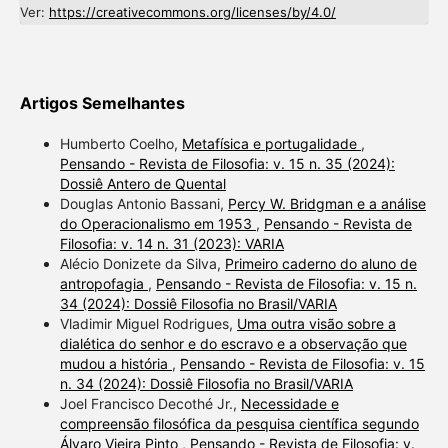
Ver:
https://creativecommons.org/licenses/by/4.0/
Artigos Semelhantes
Humberto Coelho,
Metafísica e portugalidade
,
Pensando - Revista de Filosofia: v. 15 n. 35 (2024):
Dossiê Antero de Quental
Douglas Antonio Bassani,
Percy W. Bridgman e a análise
do Operacionalismo em 1953
,
Pensando - Revista de
Filosofia: v. 14 n. 31 (2023): VARIA
Alécio Donizete da Silva,
Primeiro caderno do aluno de
antropofagia
,
Pensando - Revista de Filosofia: v. 15 n.
34 (2024): Dossiê Filosofia no Brasil/VARIA
Vladimir Miguel Rodrigues,
Uma outra visão sobre a
dialética do senhor e do escravo e a observação que
mudou a história
,
Pensando - Revista de Filosofia: v. 15
n. 34 (2024): Dossiê Filosofia no Brasil/VARIA
Joel Francisco Decothé Jr.,
Necessidade e
compreensão filosófica da pesquisa científica segundo
Álvaro Vieira Pinto
,
Pensando - Revista de Filosofia: v.