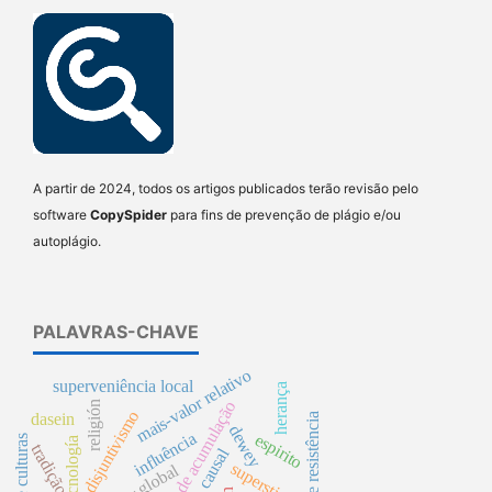
A partir de 2024, todos os artigos publicados terão revisão pelo
software
CopySpider
para fins de prevenção de plágio e/ou
autoplágio.
PALAVRAS-CHAVE
mais-valor relativo
superveniência local
herança
processo de acumulação
religión
disjuntivismo
dasein
direito de resistência
dewey
influência
espirito
fusão de culturas
tecnología
tradição
superstición