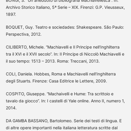
BONGI, S. “Un aneddoto di bibliografia Machiavellesca”. In:
Archivo Storico Italiano, 5ª Serie – XIX. Firenzi: G.P. Vieusseux,
1897.
BOQUET, Guy. Teatro e sociedades: Shakespeare. São Paulo:
Perspectiva, 2012.
CILIBERTO, Michele. “Machiavelli e Il Principe nell’Inghilterra
tra il XVI e il XVII secolo”. In: Il Principe di Niccolò Machiavelli e
il suo tempo: 1513 – 2013. Roma: Treccani, 2013.
COLI, Daniela. Hobbes, Roma e Machiavelli nell’Inghilterra
degli Stuarts. Firenze: Casa Editrice le Lettere, 2009.
COSPITO, Giuseppe. “Machaivelli e Hume: Tra scrittoio e
tavalo da giocco”. In: I castelli di Yale online. Anno II, numero 1,
2014.
DA GAMBA BASSANO, Bartolomeo. Serie dei testi di lingua. E
di altre opere importanti nella italiana letteratura scritte dal