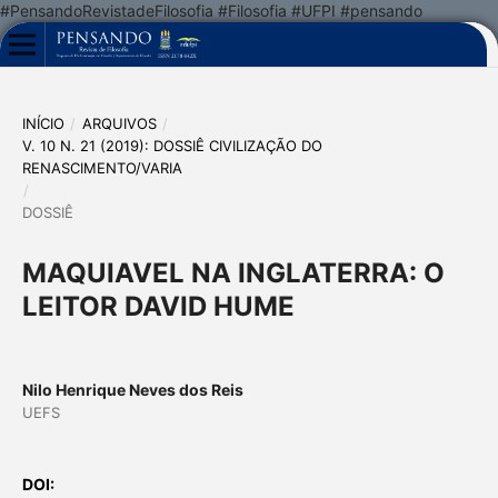
#PensandoRevistadeFilosofia #Filosofia #UFPI #pensando
INÍCIO
/
ARQUIVOS
/
V. 10 N. 21 (2019): DOSSIÊ CIVILIZAÇÃO DO
RENASCIMENTO/VARIA
/
DOSSIÊ
MAQUIAVEL NA INGLATERRA: O
LEITOR DAVID HUME
Nilo Henrique Neves dos Reis
UEFS
DOI: