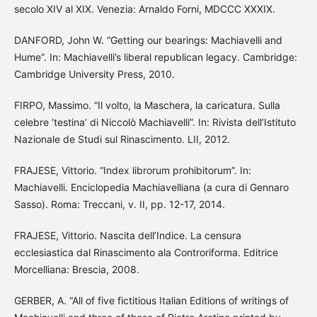
secolo XIV al XIX. Venezia: Arnaldo Forni, MDCCC XXXIX.
DANFORD, John W. “Getting our bearings: Machiavelli and
Hume”. In: Machiavelli’s liberal republican legacy. Cambridge:
Cambridge University Press, 2010.
FIRPO, Massimo. “Il volto, la Maschera, la caricatura. Sulla
celebre ‘testina’ di Niccolò Machiavelli”. In: Rivista dell’Istituto
Nazionale de Studi sul Rinascimento. LII, 2012.
FRAJESE, Vittorio. “Index librorum prohibitorum”. In:
Machiavelli. Enciclopedia Machiavelliana (a cura di Gennaro
Sasso). Roma: Treccani, v. II, pp. 12-17, 2014.
FRAJESE, Vittorio. Nascita dell’Indice. La censura
ecclesiastica dal Rinascimento ala Controriforma. Editrice
Morcelliana: Brescia, 2008.
GERBER, A. “All of five fictitious Italian Editions of writings of