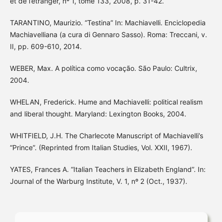
et de l’étranger, nº 1, tome 133, 2008, p. 31-42.
TARANTINO, Maurizio. “Testina” In: Machiavelli. Enciclopedia
Machiavelliana (a cura di Gennaro Sasso). Roma: Treccani, v.
II, pp. 609-610, 2014.
WEBER, Max. A política como vocação. São Paulo: Cultrix,
2004.
WHELAN, Frederick. Hume and Machiavelli: political realism
and liberal thought. Maryland: Lexington Books, 2004.
WHITFIELD, J.H. The Charlecote Manuscript of Machiavelli’s
“Prince”. (Reprinted from Italian Studies, Vol. XXII, 1967).
YATES, Frances A. “Italian Teachers in Elizabeth England”. In:
Journal of the Warburg Institute, V. 1, nº 2 (Oct., 1937).