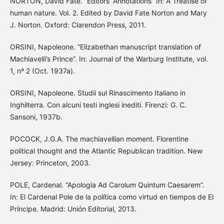
NORTON, David Fate. “Editors’ Annotations” In: A Treatise of
human nature. Vol. 2. Edited by David Fate Norton and Mary
J. Norton. Oxford: Clarendon Press, 2011.
ORSINI, Napoleone. “Elizabethan manuscript translation of
Machiavelli’s Prince”. In: Journal of the Warburg Institute, vol.
1, nº 2 (Oct. 1937a).
ORSINI, Napoleone. Studii sul Rinascimento Italiano in
Inghilterra. Con alcuni testi inglesi inediti. Firenzi: G. C.
Sansoni, 1937b.
POCOCK, J.G.A. The machiavellian moment. Florentine
political thought and the Atlantic Republican tradition. New
Jersey: Princeton, 2003.
POLE, Cardenal. “Apología Ad Carolum Quintum Caesarem”.
In: El Cardenal Pole de la política como virtud en tiempos de El
Príncipe. Madrid: Unión Editorial, 2013.