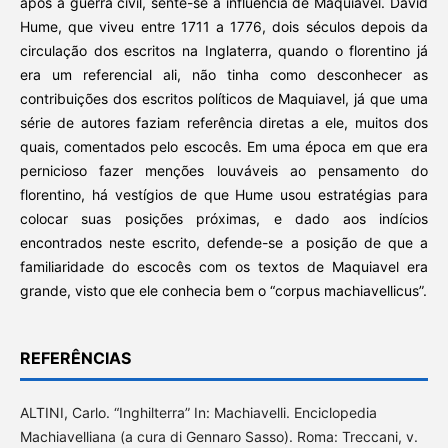
após a guerra civil, sente-se a influência de Maquiavel. David
Hume, que viveu entre 1711 a 1776, dois séculos depois da
circulação dos escritos na Inglaterra, quando o florentino já
era um referencial ali, não tinha como desconhecer as
contribuições dos escritos políticos de Maquiavel, já que uma
série de autores faziam referência diretas a ele, muitos dos
quais, comentados pelo escocês. Em uma época em que era
pernicioso fazer menções louváveis ao pensamento do
florentino, há vestígios de que Hume usou estratégias para
colocar suas posições próximas, e dado aos indícios
encontrados neste escrito, defende-se a posição de que a
familiaridade do escocês com os textos de Maquiavel era
grande, visto que ele conhecia bem o “corpus machiavellicus”.
REFERÊNCIAS
ALTINI, Carlo. “Inghilterra” In: Machiavelli. Enciclopedia
Machiavelliana (a cura di Gennaro Sasso). Roma: Treccani, v.