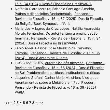
15 n. 34 (2024): Dossiê Filosofia no Brasil/VARIA
Nathalia Claro Moreira, Fabricio Santiago Almeida,
Páthos e disposições fundamentais
,
Pensando -
Revista de Filosofia: v. 16 n. 37 (2025): Dossiê Filosofia
da Religião/Book Symposium/Varia
Maria dos Milagres da Cruz Lopes, Natália Aparecida
Morato Fernandes,
Do autoritarismo à emancipação
feminina
,
Pensando - Revista de Filosofia: v. 15 n. 34
(2024): Dossiê Filosofia no Brasil/VARIA
Fábio Abreu Passos, José Maurício de Carvalho,
Editorial
,
Pensando - Revista de Filosofia: v. 15 n. 35
(2024): Dossiê Antero de Quental
LUCIO MARQUES,
Autores de nós mesmos
,
Pensando -
Revista de Filosofia: v. 15 n. 36 (2024): Dossiê Filosofar
no Sul: Problemáticas políticas, institucionais e éticas
Jaqueline Stefani, Carina Maria Melchiors Niederauer,
Apontamentos sobre a Metáfora em Paul Ricoeur
,
Pensando - Revista de Filosofia: v. 16 n. 39 (2025):
VARIA
<<
<
2
3
4
5
6
7
8
>
>>