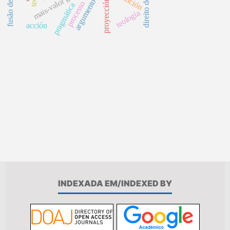
argumento causal
mais-valor global
proyección
pragmática
teología
acción
INDEXADA EM/INDEXED BY