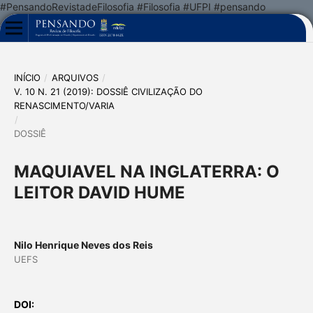
#PensandoRevistadeFilosofia #Filosofia #UFPI #pensando
INÍCIO
/
ARQUIVOS
/
V. 10 N. 21 (2019): DOSSIÊ CIVILIZAÇÃO DO
RENASCIMENTO/VARIA
/
DOSSIÊ
MAQUIAVEL NA INGLATERRA: O
LEITOR DAVID HUME
Nilo Henrique Neves dos Reis
UEFS
DOI: