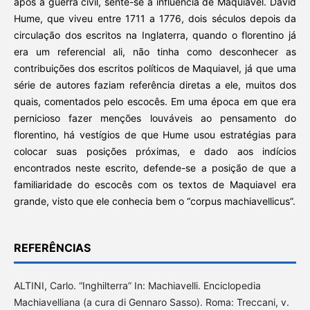
após a guerra civil, sente-se a influência de Maquiavel. David
Hume, que viveu entre 1711 a 1776, dois séculos depois da
circulação dos escritos na Inglaterra, quando o florentino já
era um referencial ali, não tinha como desconhecer as
contribuições dos escritos políticos de Maquiavel, já que uma
série de autores faziam referência diretas a ele, muitos dos
quais, comentados pelo escocês. Em uma época em que era
pernicioso fazer menções louváveis ao pensamento do
florentino, há vestígios de que Hume usou estratégias para
colocar suas posições próximas, e dado aos indícios
encontrados neste escrito, defende-se a posição de que a
familiaridade do escocês com os textos de Maquiavel era
grande, visto que ele conhecia bem o “corpus machiavellicus”.
REFERÊNCIAS
ALTINI, Carlo. “Inghilterra” In: Machiavelli. Enciclopedia
Machiavelliana (a cura di Gennaro Sasso). Roma: Treccani, v.