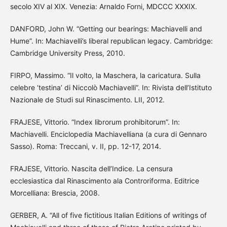
secolo XIV al XIX. Venezia: Arnaldo Forni, MDCCC XXXIX.
DANFORD, John W. “Getting our bearings: Machiavelli and
Hume”. In: Machiavelli’s liberal republican legacy. Cambridge:
Cambridge University Press, 2010.
FIRPO, Massimo. “Il volto, la Maschera, la caricatura. Sulla
celebre ‘testina’ di Niccolò Machiavelli”. In: Rivista dell’Istituto
Nazionale de Studi sul Rinascimento. LII, 2012.
FRAJESE, Vittorio. “Index librorum prohibitorum”. In:
Machiavelli. Enciclopedia Machiavelliana (a cura di Gennaro
Sasso). Roma: Treccani, v. II, pp. 12-17, 2014.
FRAJESE, Vittorio. Nascita dell’Indice. La censura
ecclesiastica dal Rinascimento ala Controriforma. Editrice
Morcelliana: Brescia, 2008.
GERBER, A. “All of five fictitious Italian Editions of writings of