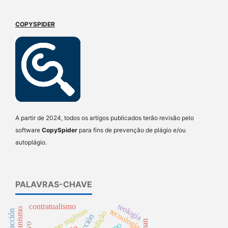
COPYSPIDER
A partir de 2024, todos os artigos publicados terão revisão pelo
software
CopySpider
para fins de prevenção de plágio e/ou
autoplágio.
PALAVRAS-CHAVE
teología
contratualismo
realismo ingênuo
tecnología
acción
tradição