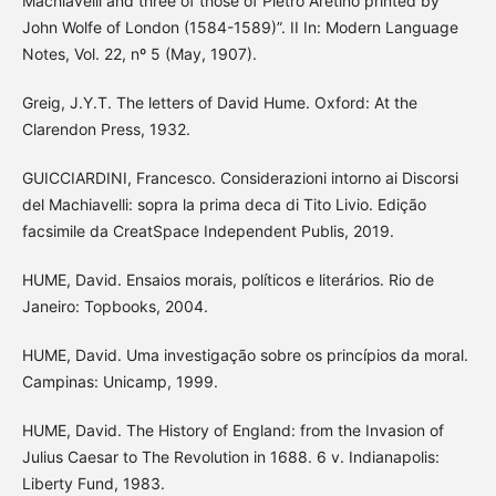
Machiavelli and three of those of Pietro Aretino printed by
John Wolfe of London (1584-1589)”. II In: Modern Language
Notes, Vol. 22, nº 5 (May, 1907).
Greig, J.Y.T. The letters of David Hume. Oxford: At the
Clarendon Press, 1932.
GUICCIARDINI, Francesco. Considerazioni intorno ai Discorsi
del Machiavelli: sopra la prima deca di Tito Livio. Edição
facsimile da CreatSpace Independent Publis, 2019.
HUME, David. Ensaios morais, políticos e literários. Rio de
Janeiro: Topbooks, 2004.
HUME, David. Uma investigação sobre os princípios da moral.
Campinas: Unicamp, 1999.
HUME, David. The History of England: from the Invasion of
Julius Caesar to The Revolution in 1688. 6 v. Indianapolis:
Liberty Fund, 1983.