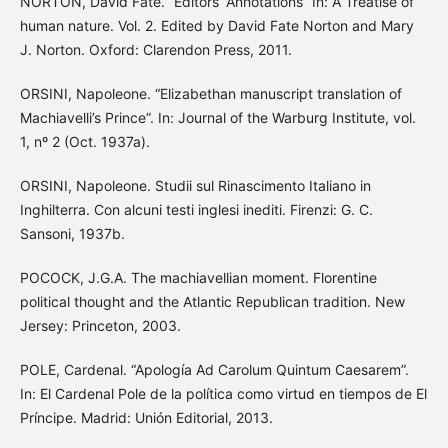
NORTON, David Fate. “Editors’ Annotations” In: A Treatise of
human nature. Vol. 2. Edited by David Fate Norton and Mary
J. Norton. Oxford: Clarendon Press, 2011.
ORSINI, Napoleone. “Elizabethan manuscript translation of
Machiavelli’s Prince”. In: Journal of the Warburg Institute, vol.
1, nº 2 (Oct. 1937a).
ORSINI, Napoleone. Studii sul Rinascimento Italiano in
Inghilterra. Con alcuni testi inglesi inediti. Firenzi: G. C.
Sansoni, 1937b.
POCOCK, J.G.A. The machiavellian moment. Florentine
political thought and the Atlantic Republican tradition. New
Jersey: Princeton, 2003.
POLE, Cardenal. “Apología Ad Carolum Quintum Caesarem”.
In: El Cardenal Pole de la política como virtud en tiempos de El
Príncipe. Madrid: Unión Editorial, 2013.