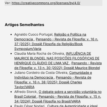
Ver:
https://creativecommons.org/licenses/by/4.0/
Artigos Semelhantes
Agnaldo Cuoco Portugal,
Religião e Política na
Democracia
,
Pensando - Revista de Filosofia: v. 16 n.
37 (2025): Dossiê Filosofia da Religião/Book
Symposium/Varia
Claudia Maria Rocha de Oliveira,
INFLUÊNCIA DE
MAURICE BLONDEL NAS POSIÇÕES FILOSÓFICAS DE
HENRIQUE CLÁUDIO DE LIMA VAZ
,
Pensando - Revista
de Filosofia: v. 13 n. 30 (2022): Dossiê Maurice Blondel
Juliano Cordeiro da Costa Oliveira,
Comunidade e
Indivíduo na Democracia
,
Pensando - Revista de
Filosofia: v. 16 n. 38 (2025): Dossiê Charles
Taylor/VARIA
Alfredo Storck,
O debate sobre a servidão voluntária no
Brasil Colonial
,
Pensando - Revista de Filosofia: v. 15 n.
34 (2024): Dossiê Filosofia no Brasil/VARIA
Paulo César Nodari ,
Cultura da Autenticidade e ideal