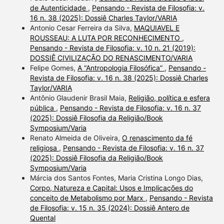
de Autenticidade
,
Pensando - Revista de Filosofia: v.
16 n. 38 (2025): Dossiê Charles Taylor/VARIA
Antonio Cesar Ferreira da Silva,
MAQUIAVEL E
ROUSSEAU: A LUTA POR RECONHECIMENTO
,
Pensando - Revista de Filosofia: v. 10 n. 21 (2019):
DOSSIÊ CIVILIZAÇÃO DO RENASCIMENTO/VARIA
Felipe Gomes,
A “Antropologia Filosófica”
,
Pensando -
Revista de Filosofia: v. 16 n. 38 (2025): Dossiê Charles
Taylor/VARIA
Antônio Glaudenir Brasil Maia,
Religião, política e esfera
pública
,
Pensando - Revista de Filosofia: v. 16 n. 37
(2025): Dossiê Filosofia da Religião/Book
Symposium/Varia
Renato Almeida de Oliveira,
O renascimento da fé
religiosa
,
Pensando - Revista de Filosofia: v. 16 n. 37
(2025): Dossiê Filosofia da Religião/Book
Symposium/Varia
Márcia dos Santos Fontes, Maria Cristina Longo Dias,
Corpo, Natureza e Capital: Usos e Implicações do
conceito de Metabolismo por Marx
,
Pensando - Revista
de Filosofia: v. 15 n. 35 (2024): Dossiê Antero de
Quental