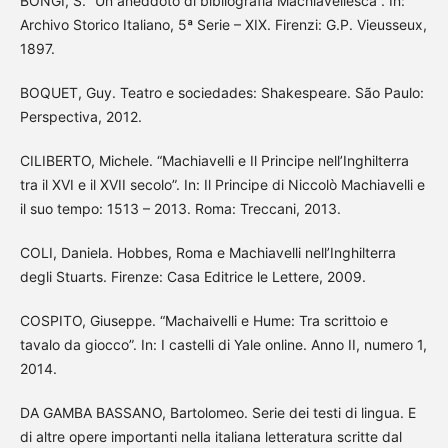
BONGI, S. “Un aneddoto di bibliografia Machiavellesca”. In:
Archivo Storico Italiano, 5ª Serie – XIX. Firenzi: G.P. Vieusseux,
1897.
BOQUET, Guy. Teatro e sociedades: Shakespeare. São Paulo:
Perspectiva, 2012.
CILIBERTO, Michele. “Machiavelli e Il Principe nell’Inghilterra
tra il XVI e il XVII secolo”. In: Il Principe di Niccolò Machiavelli e
il suo tempo: 1513 – 2013. Roma: Treccani, 2013.
COLI, Daniela. Hobbes, Roma e Machiavelli nell’Inghilterra
degli Stuarts. Firenze: Casa Editrice le Lettere, 2009.
COSPITO, Giuseppe. “Machaivelli e Hume: Tra scrittoio e
tavalo da giocco”. In: I castelli di Yale online. Anno II, numero 1,
2014.
DA GAMBA BASSANO, Bartolomeo. Serie dei testi di lingua. E
di altre opere importanti nella italiana letteratura scritte dal