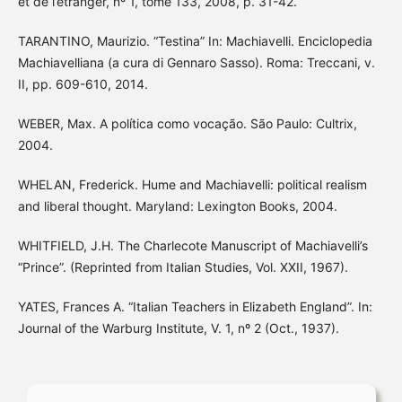
et de l’étranger, nº 1, tome 133, 2008, p. 31-42.
TARANTINO, Maurizio. “Testina” In: Machiavelli. Enciclopedia
Machiavelliana (a cura di Gennaro Sasso). Roma: Treccani, v.
II, pp. 609-610, 2014.
WEBER, Max. A política como vocação. São Paulo: Cultrix,
2004.
WHELAN, Frederick. Hume and Machiavelli: political realism
and liberal thought. Maryland: Lexington Books, 2004.
WHITFIELD, J.H. The Charlecote Manuscript of Machiavelli’s
“Prince”. (Reprinted from Italian Studies, Vol. XXII, 1967).
YATES, Frances A. “Italian Teachers in Elizabeth England”. In:
Journal of the Warburg Institute, V. 1, nº 2 (Oct., 1937).