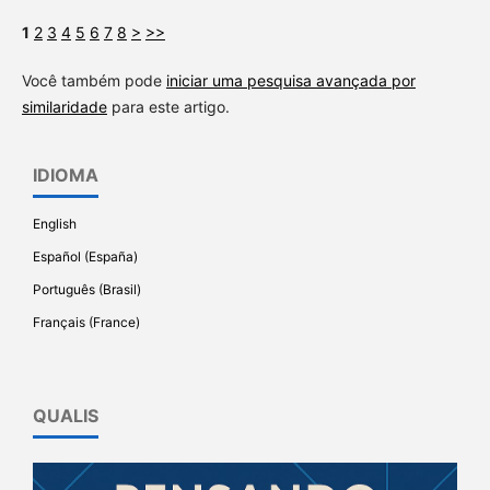
1
2
3
4
5
6
7
8
>
>>
Você também pode
iniciar uma pesquisa avançada por
similaridade
para este artigo.
IDIOMA
English
Español (España)
Português (Brasil)
Français (France)
QUALIS