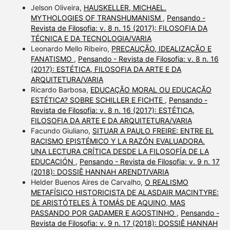
Jelson Oliveira,
HAUSKELLER, MICHAEL.
MYTHOLOGIES OF TRANSHUMANISM
,
Pensando -
Revista de Filosofia: v. 8 n. 15 (2017): FILOSOFIA DA
TÉCNICA E DA TECNOLOGIA/VARIA
Leonardo Mello Ribeiro,
PRECAUÇÃO, IDEALIZAÇÃO E
FANATISMO
,
Pensando - Revista de Filosofia: v. 8 n. 16
(2017): ESTÉTICA, FILOSOFIA DA ARTE E DA
ARQUITETURA/VARIA
Ricardo Barbosa,
EDUCAÇÃO MORAL OU EDUCAÇÃO
ESTÉTICA? SOBRE SCHILLER E FICHTE
,
Pensando -
Revista de Filosofia: v. 8 n. 16 (2017): ESTÉTICA,
FILOSOFIA DA ARTE E DA ARQUITETURA/VARIA
Facundo Giuliano,
SITUAR A PAULO FREIRE: ENTRE EL
RACISMO EPISTÉMICO Y LA RAZÓN EVALUADORA.
UNA LECTURA CRÍTICA DESDE LA FILOSOFÍA DE LA
EDUCACIÓN
,
Pensando - Revista de Filosofia: v. 9 n. 17
(2018): DOSSIÊ HANNAH ARENDT/VARIA
Helder Buenos Aires de Carvalho,
O REALISMO
METAFÍSICO HISTORICISTA DE ALASDAIR MACINTYRE:
DE ARISTÓTELES À TOMÁS DE AQUINO, MAS
PASSANDO POR GADAMER E AGOSTINHO
,
Pensando -
Revista de Filosofia: v. 9 n. 17 (2018): DOSSIÊ HANNAH