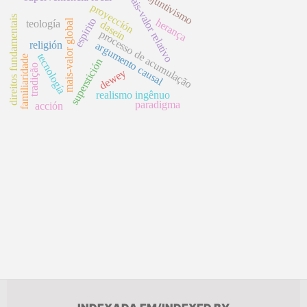
disjuntivismo
mais-valor relativo
proyección
direitos fundamentais
espirito
herança
mais-valor global
teología
dasein
processo de acumulação
religión
argumento causal
tecnología
familiaridade
superstición
tradição
dewey
realismo ingênuo
paradigma
acción