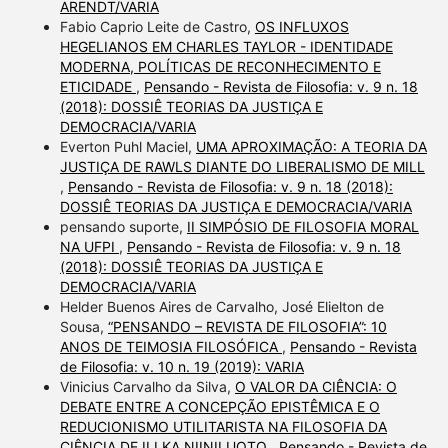
ARENDT/VARIA
Fabio Caprio Leite de Castro,
OS INFLUXOS
HEGELIANOS EM CHARLES TAYLOR - IDENTIDADE
MODERNA, POLÍTICAS DE RECONHECIMENTO E
ETICIDADE
,
Pensando - Revista de Filosofia: v. 9 n. 18
(2018): DOSSIÊ TEORIAS DA JUSTIÇA E
DEMOCRACIA/VARIA
Everton Puhl Maciel,
UMA APROXIMAÇÃO: A TEORIA DA
JUSTIÇA DE RAWLS DIANTE DO LIBERALISMO DE MILL
,
Pensando - Revista de Filosofia: v. 9 n. 18 (2018):
DOSSIÊ TEORIAS DA JUSTIÇA E DEMOCRACIA/VARIA
pensando suporte,
II SIMPÓSIO DE FILOSOFIA MORAL
NA UFPI
,
Pensando - Revista de Filosofia: v. 9 n. 18
(2018): DOSSIÊ TEORIAS DA JUSTIÇA E
DEMOCRACIA/VARIA
Helder Buenos Aires de Carvalho, José Elielton de
Sousa,
“PENSANDO – REVISTA DE FILOSOFIA”: 10
ANOS DE TEIMOSIA FILOSÓFICA
,
Pensando - Revista
de Filosofia: v. 10 n. 19 (2019): VARIA
Vinicius Carvalho da Silva,
O VALOR DA CIÊNCIA: O
DEBATE ENTRE A CONCEPÇÃO EPISTÊMICA E O
REDUCIONISMO UTILITARISTA NA FILOSOFIA DA
CIÊNCIA DE ILLKA NIINILUOTO
,
Pensando - Revista de