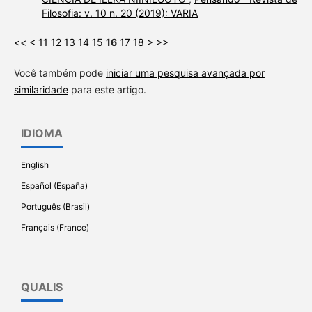
Filosofia: v. 10 n. 20 (2019): VARIA
<<
<
11
12
13
14
15
16
17
18
>
>>
Você também pode
iniciar uma pesquisa avançada por
similaridade
para este artigo.
IDIOMA
English
Español (España)
Português (Brasil)
Français (France)
QUALIS