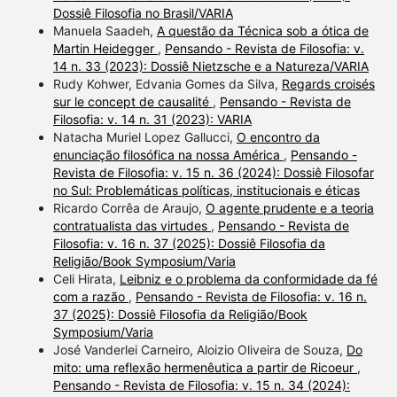
Dossiê Filosofia no Brasil/VARIA
Manuela Saadeh,
A questão da Técnica sob a ótica de
Martin Heidegger
,
Pensando - Revista de Filosofia: v.
14 n. 33 (2023): Dossiê Nietzsche e a Natureza/VARIA
Rudy Kohwer, Edvania Gomes da Silva,
Regards croisés
sur le concept de causalité
,
Pensando - Revista de
Filosofia: v. 14 n. 31 (2023): VARIA
Natacha Muriel Lopez Gallucci,
O encontro da
enunciação filosófica na nossa América
,
Pensando -
Revista de Filosofia: v. 15 n. 36 (2024): Dossiê Filosofar
no Sul: Problemáticas políticas, institucionais e éticas
Ricardo Corrêa de Araujo,
O agente prudente e a teoria
contratualista das virtudes
,
Pensando - Revista de
Filosofia: v. 16 n. 37 (2025): Dossiê Filosofia da
Religião/Book Symposium/Varia
Celi Hirata,
Leibniz e o problema da conformidade da fé
com a razão
,
Pensando - Revista de Filosofia: v. 16 n.
37 (2025): Dossiê Filosofia da Religião/Book
Symposium/Varia
José Vanderlei Carneiro, Aloizio Oliveira de Souza,
Do
mito: uma reflexão hermenêutica a partir de Ricoeur
,
Pensando - Revista de Filosofia: v. 15 n. 34 (2024):