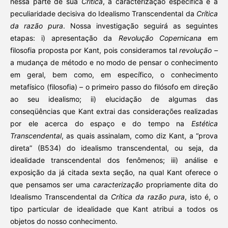
nessa parte de sua
Crítica
, a caracterização específica e a
peculiaridade decisiva do Idealismo Transcendental da
Crítica
da razão
pura
. Nossa investigação seguirá as seguintes
etapas: i) apresentação da
Revolução Copernicana
em
filosofia proposta por Kant, pois consideramos tal
revolução –
a mudança de método e no modo de pensar o conhecimento
em geral, bem como, em específico, o conhecimento
metafísico (filosofia) – o primeiro passo do filósofo em direção
ao seu idealismo; ii) elucidação de algumas das
conseqüências que Kant extrai das considerações realizadas
por ele acerca do espaço e do tempo na
Estética
Transcendental
, as quais assinalam, como diz Kant, a “prova
direta” (B534) do idealismo transcendental, ou seja, da
idealidade transcendental dos fenômenos; iii) análise e
exposição da já citada sexta seção, na qual Kant oferece o
que pensamos ser uma
caracterização
propriamente dita do
Idealismo Transcendental da
Crítica da razão pura
, isto é, o
tipo particular de idealidade que Kant atribui a todos os
objetos do nosso conhecimento.