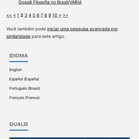
Dossiê Filosofia no Brasil/VARIA
<<
<
1
2
3
4
5
6
7
8
9
10
>
>>
Você também pode
iniciar uma pesquisa avançada por
similaridade
para este artigo.
IDIOMA
English
Español (España)
Português (Brasil)
Français (France)
QUALIS