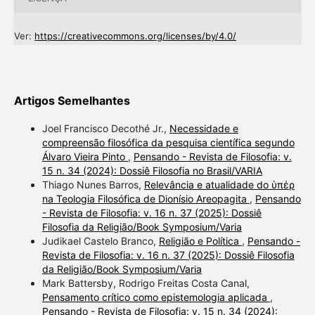
Ver:
https://creativecommons.org/licenses/by/4.0/
Artigos Semelhantes
Joel Francisco Decothé Jr.,
Necessidade e
compreensão filosófica da pesquisa científica segundo
Álvaro Vieira Pinto
,
Pensando - Revista de Filosofia: v.
15 n. 34 (2024): Dossiê Filosofia no Brasil/VARIA
Thiago Nunes Barros,
Relevância e atualidade do ὑπέρ
na Teologia Filosófica de Dionísio Areopagita
,
Pensando
- Revista de Filosofia: v. 16 n. 37 (2025): Dossiê
Filosofia da Religião/Book Symposium/Varia
Judikael Castelo Branco,
Religião e Política
,
Pensando -
Revista de Filosofia: v. 16 n. 37 (2025): Dossiê Filosofia
da Religião/Book Symposium/Varia
Mark Battersby, Rodrigo Freitas Costa Canal,
Pensamento crítico como epistemologia aplicada
,
Pensando - Revista de Filosofia: v. 15 n. 34 (2024):