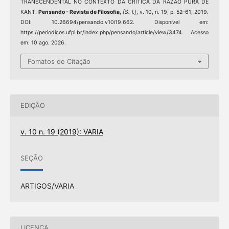
TRANSCENDENTAL NO CONTEXTO DA CRÍTICA DA RAZÃO PURA DE
KANT.
Pensando - Revista de Filosofia
,
[S. l.]
, v. 10, n. 19, p. 52–61, 2019.
DOI: 10.26694/pensando.v10i19.662. Disponível em:
https://periodicos.ufpi.br/index.php/pensando/article/view/3474. Acesso
em: 10 ago. 2026.
Fomatos de Citação
EDIÇÃO
v. 10 n. 19 (2019): VARIA
SEÇÃO
ARTIGOS/VARIA
LICENÇA