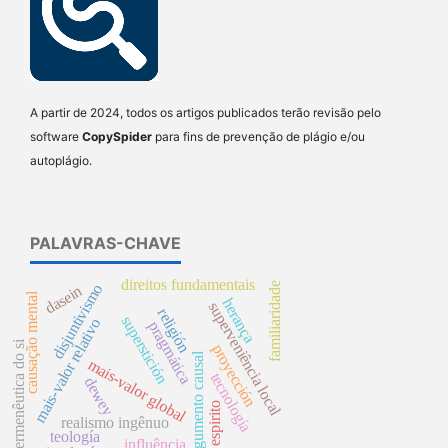
A partir de 2024, todos os artigos publicados terão revisão pelo
software
CopySpider
para fins de prevenção de plágio e/ou
autoplágio.
PALAVRAS-CHAVE
direitos fundamentais
familiaridade
disjuntivismo
dasein
causação mental
herança
superveniência local
religión
superstición
mais-valor relativo
pragmática
hermenêutica do si
proyección
argumento causal
mais-valor global
tecnología
dewey
espirito
realismo ingênuo
teología
influência