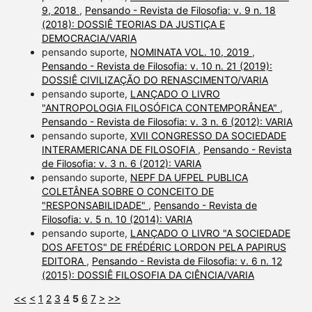
9, 2018
,
Pensando - Revista de Filosofia: v. 9 n. 18
(2018): DOSSIÊ TEORIAS DA JUSTIÇA E
DEMOCRACIA/VARIA
pensando suporte,
NOMINATA VOL. 10, 2019
,
Pensando - Revista de Filosofia: v. 10 n. 21 (2019):
DOSSIÊ CIVILIZAÇÃO DO RENASCIMENTO/VARIA
pensando suporte,
LANÇADO O LIVRO
"ANTROPOLOGIA FILOSÓFICA CONTEMPORÂNEA"
,
Pensando - Revista de Filosofia: v. 3 n. 6 (2012): VARIA
pensando suporte,
XVII CONGRESSO DA SOCIEDADE
INTERAMERICANA DE FILOSOFIA
,
Pensando - Revista
de Filosofia: v. 3 n. 6 (2012): VARIA
pensando suporte,
NEPF DA UFPEL PUBLICA
COLETÂNEA SOBRE O CONCEITO DE
"RESPONSABILIDADE"
,
Pensando - Revista de
Filosofia: v. 5 n. 10 (2014): VARIA
pensando suporte,
LANÇADO O LIVRO "A SOCIEDADE
DOS AFETOS" DE FRÉDÉRIC LORDON PELA PAPIRUS
EDITORA
,
Pensando - Revista de Filosofia: v. 6 n. 12
(2015): DOSSIÊ FILOSOFIA DA CIÊNCIA/VARIA
<<
<
1
2
3
4
5
6
7
>
>>