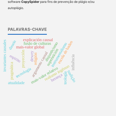
software
CopySpider
para fins de prevenção de plágio e/ou
autoplágio.
PALAVRAS-CHAVE
explicación causal
dasein
invariantes causales
escola de baden
disjuntivismo
fusão de culturas
instrumentalismo
mais-valor global
superstición
proyección
argumento causal
dewey
religión
espirito
influência
pragmática
realismo ingênuo
mais-valor relativo
tecnología
tradição
teología
herança
atualidade