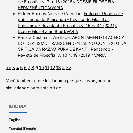
de Filosofia: v. 7 n. 13 (2016): DOSSIÊ FILOSOFIA
HERMENÊUTICA/VARIA
Helder Buenos Aires de Carvalho,
Editorial: 15 anos de
publicação da Pensando - Revista de Filosofia
,
Pensando - Revista de Filosofia: v. 15 n. 34 (2024):
Dossiê Filosofia no Brasil/VARIA
Renata Cristina L. Andrade,
APONTAMENTOS ACERCA
DO IDEALISMO TRANSCENDENTAL NO CONTEXTO DA
CRÍTICA DA RAZÃO PURA DE KANT
,
Pensando -
Revista de Filosofia: v. 10 n. 19 (2019): VARIA
<<
<
4
5
6
7
8
9
10
11
12
13
>
>>
Você também pode
iniciar uma pesquisa avançada por
similaridade
para este artigo.
IDIOMA
English
Español (España)