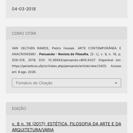
04-03-2018
COMO CITAR
VAN VELTHEN RAMOS, Pedro Hussak. ARTE CONTEMPORÂNEA E
ANACRONISMO .
Pensando - Revista de Filosofia
,
[S. l.]
, v. 8, n. 16, p.
209–219, 2018. DOI: 10.26694/pensando.v8i16.6427. Disponível em:
https://periodicos.ufpi.br/index.php/pensando/article/view/3405. Acesso
em: 8 ago. 2026.
Fomatos de Citação
EDIÇÃO
v. 8 n. 16 (2017): ESTÉTICA, FILOSOFIA DA ARTE E DA
ARQUITETURA/VARIA