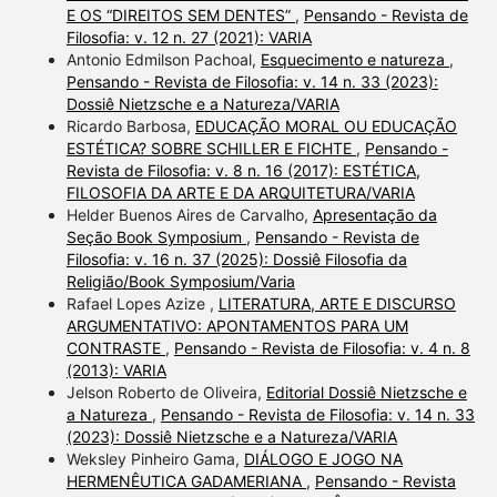
E OS “DIREITOS SEM DENTES”
,
Pensando - Revista de
Filosofia: v. 12 n. 27 (2021): VARIA
Antonio Edmilson Pachoal,
Esquecimento e natureza
,
Pensando - Revista de Filosofia: v. 14 n. 33 (2023):
Dossiê Nietzsche e a Natureza/VARIA
Ricardo Barbosa,
EDUCAÇÃO MORAL OU EDUCAÇÃO
ESTÉTICA? SOBRE SCHILLER E FICHTE
,
Pensando -
Revista de Filosofia: v. 8 n. 16 (2017): ESTÉTICA,
FILOSOFIA DA ARTE E DA ARQUITETURA/VARIA
Helder Buenos Aires de Carvalho,
Apresentação da
Seção Book Symposium
,
Pensando - Revista de
Filosofia: v. 16 n. 37 (2025): Dossiê Filosofia da
Religião/Book Symposium/Varia
Rafael Lopes Azize ,
LITERATURA, ARTE E DISCURSO
ARGUMENTATIVO: APONTAMENTOS PARA UM
CONTRASTE
,
Pensando - Revista de Filosofia: v. 4 n. 8
(2013): VARIA
Jelson Roberto de Oliveira,
Editorial Dossiê Nietzsche e
a Natureza
,
Pensando - Revista de Filosofia: v. 14 n. 33
(2023): Dossiê Nietzsche e a Natureza/VARIA
Weksley Pinheiro Gama,
DIÁLOGO E JOGO NA
HERMENÊUTICA GADAMERIANA
,
Pensando - Revista