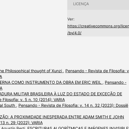
LICENÇA
Ver:
https://creativecommons.org/lice
/by/4.0/
 the Philosophical thought of Xunzi
,
Pensando - Revista de Filosofia: v
IA
ERNA COMO INSTRUMENTO DA OBRA EM ERIC WEIL
,
Pensando -
IA
DURA MILITAR BRASILEIRA À LUZ DO ESTADO DE EXCEÇÃO DE
Filosofia: v. 5 n. 10 (2014): VARIA
bal South
,
Pensando - Revista de Filosofia: v. 14 n. 32 (2023): Dossiê
AZÃO: A PROXIMIDADE INESPERADA ENTRE ADAM SMITH E JOHN
 13 n. 29 (2022): VARIA
 Agustín Berti,
ESCRITURAS ALGORÍTMICAS E IMÁGENES INVISIBLE