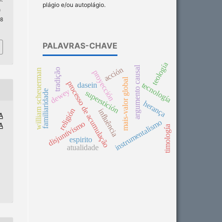
plágio e/ou autoplágio.
n
 8
PALAVRAS-CHAVE
teología
argumento causal
acción
tradição
william scheuerman
proyección
mais-valor global
processo de acumulação
tecnología
dasein
dewey
familiaridade
superstición
herança
religión
influência
A
instrumentalismo
disjuntivismo
A
timología
espirito
atualidade