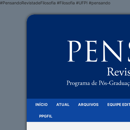
#PensandoRevistadeFilosofia #Filosofia #UFPI #pensando
INÍCIO
ATUAL
ARQUIVOS
EQUIPE EDI
PPGFIL