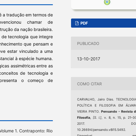
 é a tradução em termos de
nvencionou chamar de
PDF
rução da nação brasileira.
o de tecnologia que integre
PUBLICADO
conhecimento que pensam e
eve estar vinculado a uma
stancial à espécie humana.
13-10-2017
gicas assimétricas entre as
conceitos de tecnologia e
 apresenta o começo de
COMO CITAR
CARVALHO, Jairo Dias. TECNOLOGIA
POLÍTICA E FILOSOFIA EM ÁLVAR
VIEIRA PINTO.
Pensando - Revista 
Filosofia
,
[S. l.]
, v. 8, n. 15, p. 21–3
2017. DOI
10.26694/pensando.v8i15.5492.
Volume 1. Contraponto: Rio
Disponível em