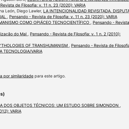
evista de Filosofia: v. 11 n. 23 (2020): VARIA
na León, Diego Lawler,
LA INTENCIONALIDAD REVISITADA. DISPUT
IAL
,
Pensando - Revista de Filosofia: v. 11 n. 23 (2020): VARIA
MANISMO COMO OPIÁCEO TECNOCIENTÍFICO
,
Pensando - Revist
alização do Mal
,
Pensando - Revista de Filosofia: v. 1 n. 2 (2010):
MYTHOLOGIES OF TRANSHUMANISM
,
Pensando - Revista de Filosofia
 DA TECNOLOGIA/VARIA
a por similaridade
para este artigo.
es)
RA DOS OBJETOS TÉCNICOS: UM ESTUDO SOBRE SIMONDON
,
2012): VARIA