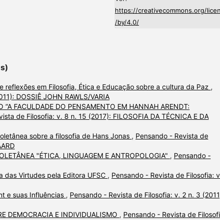
https://creativecommons.org/lice
/by/4.0/
es)
 reflexões em Filosofia, Ética e Educação sobre a cultura da Paz
,
3 (2011): DOSSIÊ JOHN RAWLS/VARIA
O “A FACULDADE DO PENSAMENTO EM HANNAH ARENDT:
ista de Filosofia: v. 8 n. 15 (2017): FILOSOFIA DA TÉCNICA E DA
letânea sobre a filosofia de Hans Jonas
,
Pensando - Revista de
GAARD
OLETÂNEA "ÉTICA, LINGUAGEM E ANTROPOLOGIA"
,
Pensando -
ca das Virtudes pela Editora UFSC
,
Pensando - Revista de Filosofia: v
nt e suas Influências
,
Pensando - Revista de Filosofia: v. 2 n. 3 (2011
E DEMOCRACIA E INDIVIDUALISMO
,
Pensando - Revista de Filosofi