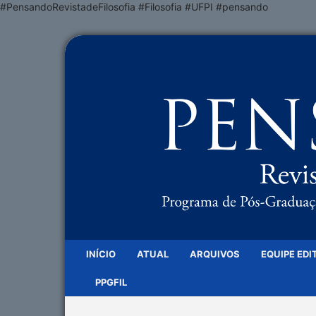
#PensandoRevistadeFilosofia #Filosofia #UFPI #pensando
INÍCIO
ATUAL
ARQUIVOS
EQUIPE EDI
PPGFIL