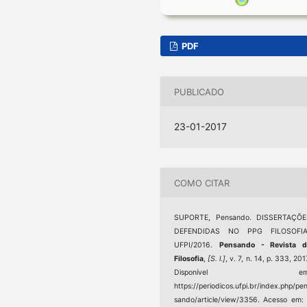
PDF
PUBLICADO
23-01-2017
COMO CITAR
SUPORTE, Pensando. DISSERTAÇÕE
DEFENDIDAS NO PPG FILOSOFIA
UFPI/2016.
Pensando - Revista d
Filosofia
,
[S. l.]
, v. 7, n. 14, p. 333, 201
Disponível em
https://periodicos.ufpi.br/index.php/pe
sando/article/view/3356. Acesso em: