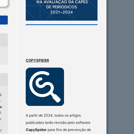
COPYSPIDER
S
-
e
7.
A partir de 2024, todos os artigos
:
publicados terão revisão pelo software
n
CopySpider
para fins de prevenção de
 7