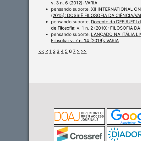
v. 3 n. 6 (2012): VARIA
pensando suporte,
XII INTERNATIONAL 
(2015): DOSSIÊ FILOSOFIA DA CIÊNCIA/VA
pensando suporte,
Docente do DEFI/UFPI d
de Filosofia: v. 1 n. 2 (2010): FILOSOFIA 
pensando suporte,
LANÇADO NA ITÁLIA L
Filosofia: v. 7 n. 14 (2016): VARIA
<<
<
1
2
3
4
5
6
7
>
>>