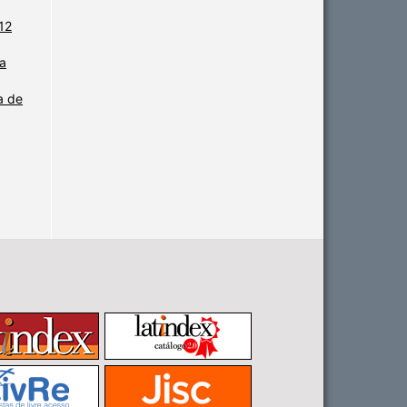
 12
a
a de