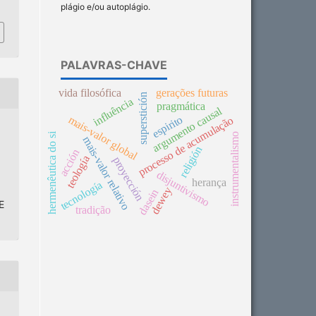
plágio e/ou autoplágio.
PALAVRAS-CHAVE
vida filosófica
gerações futuras
superstición
influência
pragmática
argumento causal
espirito
mais-valor global
processo de acumulação
hermenêutica do si
instrumentalismo
mais-valor relativo
religión
acción
teología
proyección
disjuntivismo
herança
tecnología
dewey
dasein
E
tradição