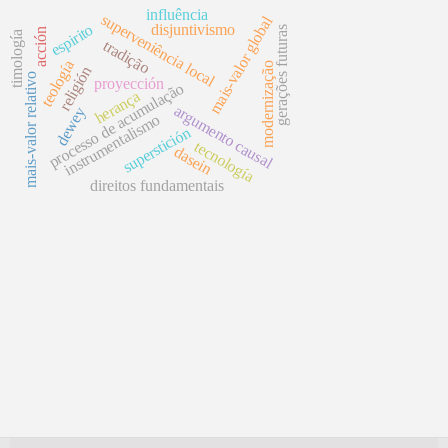
influência
superveniência local
mais-valor global
disjuntivismo
espirito
gerações futuras
acción
timología
tradição
teología
modernização
religión
mais-valor relativo
proyección
processo de acumulação
herança
argumento causal
dewey
instrumentalismo
superstición
tecnología
dasein
direitos fundamentais