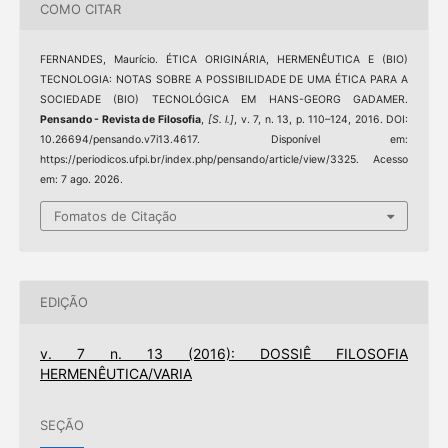
COMO CITAR
FERNANDES, Maurício. ÉTICA ORIGINÁRIA, HERMENÊUTICA E (BIO)
TECNOLOGIA: NOTAS SOBRE A POSSIBILIDADE DE UMA ÉTICA PARA A
SOCIEDADE (BIO) TECNOLÓGICA EM HANS-GEORG GADAMER.
Pensando - Revista de Filosofia
,
[S. l.]
, v. 7, n. 13, p. 110–124, 2016. DOI:
10.26694/pensando.v7i13.4617. Disponível em:
https://periodicos.ufpi.br/index.php/pensando/article/view/3325. Acesso
em: 7 ago. 2026.
Fomatos de Citação
EDIÇÃO
v. 7 n. 13 (2016): DOSSIÊ FILOSOFIA
HERMENÊUTICA/VARIA
SEÇÃO