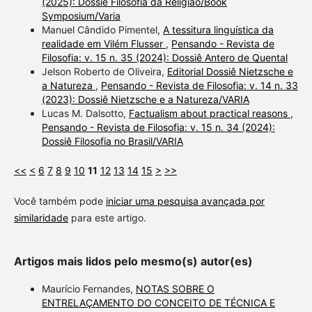
(2025): Dossiê Filosofia da Religião/Book
Symposium/Varia
Manuel Cândido Pimentel,
A tessitura linguística da
realidade em Vilém Flusser
,
Pensando - Revista de
Filosofia: v. 15 n. 35 (2024): Dossiê Antero de Quental
Jelson Roberto de Oliveira,
Editorial Dossiê Nietzsche e
a Natureza
,
Pensando - Revista de Filosofia: v. 14 n. 33
(2023): Dossiê Nietzsche e a Natureza/VARIA
Lucas M. Dalsotto,
Factualism about practical reasons
,
Pensando - Revista de Filosofia: v. 15 n. 34 (2024):
Dossiê Filosofia no Brasil/VARIA
<<
<
6
7
8
9
10
11
12
13
14
15
>
>>
Você também pode
iniciar uma pesquisa avançada por
similaridade
para este artigo.
Artigos mais lidos pelo mesmo(s) autor(es)
Maurício Fernandes,
NOTAS SOBRE O
ENTRELAÇAMENTO DO CONCEITO DE TÉCNICA E