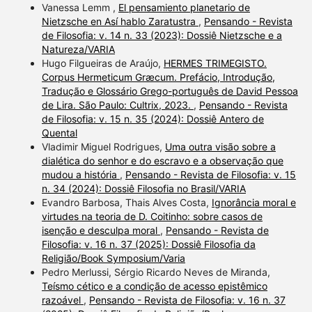
Vanessa Lemm ,
El pensamiento planetario de
Nietzsche en Así hablo Zaratustra
,
Pensando - Revista
de Filosofia: v. 14 n. 33 (2023): Dossiê Nietzsche e a
Natureza/VARIA
Hugo Filgueiras de Araújo,
HERMES TRIMEGISTO.
Corpus Hermeticum Græcum. Prefácio, Introdução,
Tradução e Glossário Grego-português de David Pessoa
de Lira. São Paulo: Cultrix, 2023.
,
Pensando - Revista
de Filosofia: v. 15 n. 35 (2024): Dossiê Antero de
Quental
Vladimir Miguel Rodrigues,
Uma outra visão sobre a
dialética do senhor e do escravo e a observação que
mudou a história
,
Pensando - Revista de Filosofia: v. 15
n. 34 (2024): Dossiê Filosofia no Brasil/VARIA
Evandro Barbosa, Thais Alves Costa,
Ignorância moral e
virtudes na teoria de D. Coitinho: sobre casos de
isenção e desculpa moral
,
Pensando - Revista de
Filosofia: v. 16 n. 37 (2025): Dossiê Filosofia da
Religião/Book Symposium/Varia
Pedro Merlussi, Sérgio Ricardo Neves de Miranda,
Teísmo cético e a condição de acesso epistêmico
razoável
,
Pensando - Revista de Filosofia: v. 16 n. 37