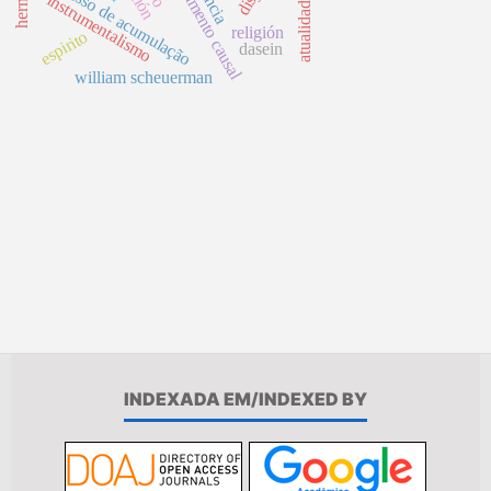
argumento causal
processo de acumulação
instrumentalismo
atualidade
religión
espirito
dasein
william scheuerman
INDEXADA EM/INDEXED BY