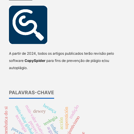
A partir de 2024, todos os artigos publicados terão revisão pelo
software
CopySpider
para fins de prevenção de plágio e/ou
autoplágio.
PALAVRAS-CHAVE
herança
mais-valor relativo
tradição
mais-valor global
hermenêutica do si
superstición
dewey
tecnología
teología
disjuntivismo
acción
proyección
influência