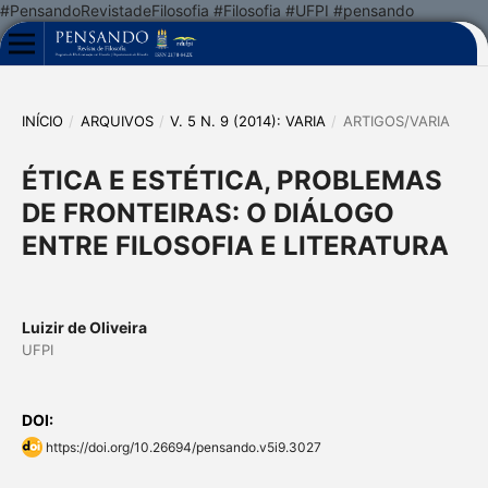
#PensandoRevistadeFilosofia #Filosofia #UFPI #pensando
INÍCIO
/
ARQUIVOS
/
V. 5 N. 9 (2014): VARIA
/
ARTIGOS/VARIA
ÉTICA E ESTÉTICA, PROBLEMAS
DE FRONTEIRAS: O DIÁLOGO
ENTRE FILOSOFIA E LITERATURA
Luizir de Oliveira
UFPI
DOI:
https://doi.org/10.26694/pensando.v5i9.3027