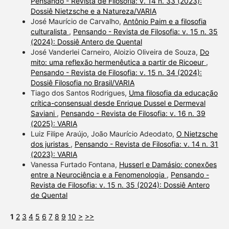
Pensando - Revista de Filosofia: v. 14 n. 33 (2023):
Dossiê Nietzsche e a Natureza/VARIA
José Maurício de Carvalho,
Antônio Paim e a filosofia
culturalista
,
Pensando - Revista de Filosofia: v. 15 n. 35
(2024): Dossiê Antero de Quental
José Vanderlei Carneiro, Aloizio Oliveira de Souza,
Do
mito: uma reflexão hermenêutica a partir de Ricoeur
,
Pensando - Revista de Filosofia: v. 15 n. 34 (2024):
Dossiê Filosofia no Brasil/VARIA
Tiago dos Santos Rodrigues,
Uma filosofia da educação
crítica-consensual desde Enrique Dussel e Dermeval
Saviani
,
Pensando - Revista de Filosofia: v. 16 n. 39
(2025): VARIA
Luiz Filipe Araújo, João Maurício Adeodato,
O Nietzsche
dos juristas
,
Pensando - Revista de Filosofia: v. 14 n. 31
(2023): VARIA
Vanessa Furtado Fontana,
Husserl e Damásio: conexões
entre a Neurociência e a Fenomenologia
,
Pensando -
Revista de Filosofia: v. 15 n. 35 (2024): Dossiê Antero
de Quental
1
2
3
4
5
6
7
8
9
10
>
>>