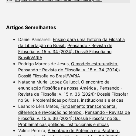
Artigos Semelhantes
Daniel Pansarelli,
Ensaio para uma história da Filosofia
da Libertação no Brasil
,
Pensando - Revista de
Filosofia: v. 15 n. 34 (2024): Dossiê Filosofia no
Brasil/VARIA
Rodrigo Marcos de Jesus,
O modelo estruturalista
,
Pensando - Revista de Filosofia: v. 15 n. 34 (2024):
Dossiê Filosofia no Brasil/VARIA
Natacha Muriel Lopez Gallucci,
O encontro da
enunciação filosófica na nossa América
,
Pensando -
Revista de Filosofia: v. 15 n. 36 (2024): Dossiê Filosofar
no Sul: Problemáticas políticas, institucionais e éticas
Leandro Lélis Matos,
Fundamento transcendental,
diferença e revolução no tempo
,
Pensando - Revista de
Filosofia: v. 15 n. 36 (2024): Dossiê Filosofar no Sul:
Problemáticas políticas, institucionais e éticas
Volmir Pereira,
A Vontade de Potência e o Pactário
,