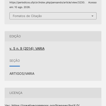
https://periodicos.ufpi.br/index.php/pensando/article/view/3230. Acesso
em: 10 ago. 2026.
Fomatos de Citação
EDIÇÃO
v. 5 n. 9 (2014): VARIA
SEÇÃO
ARTIGOS/VARIA
LICENÇA
Ver:
https://creativecommons.org/licenses/by/4.0/