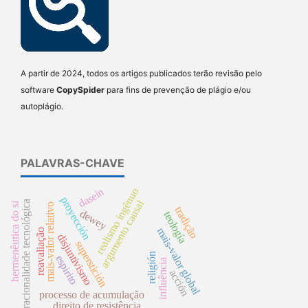
A partir de 2024, todos os artigos publicados terão revisão pelo
software
CopySpider
para fins de prevenção de plágio e/ou
autoplágio.
PALAVRAS-CHAVE
dasein
realismo ingênuo
proyección
argumento causal
racionalidade tecnológica
hermenêutica do si
mais-valor relativo
tradição
dewey
teología
mais-valor global
reavaliação
disjuntivismo
superstición
religión
espirito
influência
acción
processo de acumulação
direito de resistência