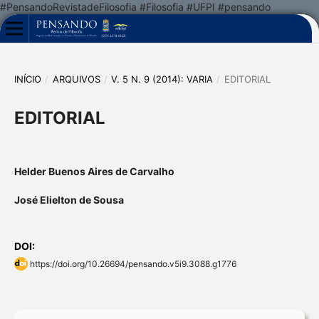
#PensandoRevistadeFilosofia #Filosofia #UFPI #pensando
INÍCIO
/
ARQUIVOS
/
V. 5 N. 9 (2014): VARIA
/
EDITORIAL
EDITORIAL
Helder Buenos Aires de Carvalho
José Elielton de Sousa
DOI:
https://doi.org/10.26694/pensando.v5i9.3088.g1776