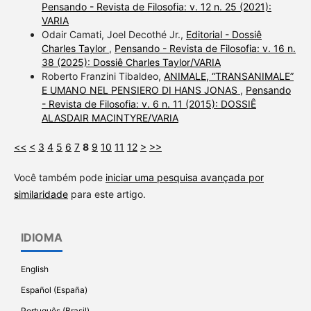
Pensando - Revista de Filosofia: v. 12 n. 25 (2021):
VARIA
Odair Camati, Joel Decothé Jr.,
Editorial - Dossiê
Charles Taylor
,
Pensando - Revista de Filosofia: v. 16 n.
38 (2025): Dossiê Charles Taylor/VARIA
Roberto Franzini Tibaldeo,
ANIMALE, “TRANSANIMALE”
E UMANO NEL PENSIERO DI HANS JONAS
,
Pensando
- Revista de Filosofia: v. 6 n. 11 (2015): DOSSIÊ
ALASDAIR MACINTYRE/VARIA
<<
<
3
4
5
6
7
8
9
10
11
12
>
>>
Você também pode
iniciar uma pesquisa avançada por
similaridade
para este artigo.
IDIOMA
English
Español (España)
Português (Brasil)