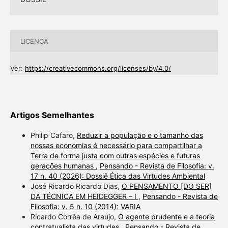
LICENÇA
Ver:
https://creativecommons.org/licenses/by/4.0/
Artigos Semelhantes
Philip Cafaro,
Reduzir a população e o tamanho das
nossas economias é necessário para compartilhar a
Terra de forma justa com outras espécies e futuras
gerações humanas
,
Pensando - Revista de Filosofia: v.
17 n. 40 (2026): Dossiê Ética das Virtudes Ambiental
José Ricardo Ricardo Dias,
O PENSAMENTO [DO SER]
DA TÉCNICA EM HEIDEGGER – I
,
Pensando - Revista de
Filosofia: v. 5 n. 10 (2014): VARIA
Ricardo Corrêa de Araujo,
O agente prudente e a teoria
contratualista das virtudes
,
Pensando - Revista de