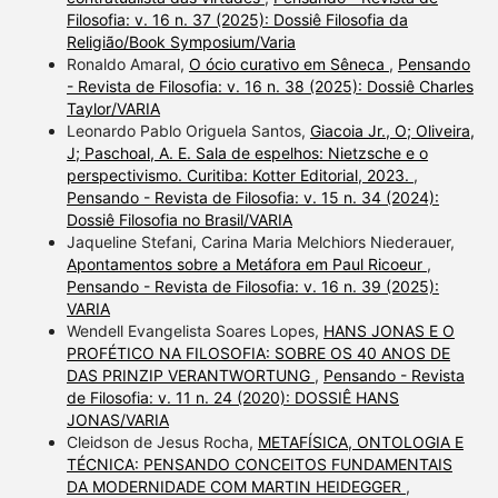
Filosofia: v. 16 n. 37 (2025): Dossiê Filosofia da
Religião/Book Symposium/Varia
Ronaldo Amaral,
O ócio curativo em Sêneca
,
Pensando
- Revista de Filosofia: v. 16 n. 38 (2025): Dossiê Charles
Taylor/VARIA
Leonardo Pablo Origuela Santos,
Giacoia Jr., O; Oliveira,
J; Paschoal, A. E. Sala de espelhos: Nietzsche e o
perspectivismo. Curitiba: Kotter Editorial, 2023.
,
Pensando - Revista de Filosofia: v. 15 n. 34 (2024):
Dossiê Filosofia no Brasil/VARIA
Jaqueline Stefani, Carina Maria Melchiors Niederauer,
Apontamentos sobre a Metáfora em Paul Ricoeur
,
Pensando - Revista de Filosofia: v. 16 n. 39 (2025):
VARIA
Wendell Evangelista Soares Lopes,
HANS JONAS E O
PROFÉTICO NA FILOSOFIA: SOBRE OS 40 ANOS DE
DAS PRINZIP VERANTWORTUNG
,
Pensando - Revista
de Filosofia: v. 11 n. 24 (2020): DOSSIÊ HANS
JONAS/VARIA
Cleidson de Jesus Rocha,
METAFÍSICA, ONTOLOGIA E
TÉCNICA: PENSANDO CONCEITOS FUNDAMENTAIS
DA MODERNIDADE COM MARTIN HEIDEGGER
,